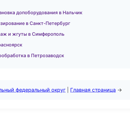
тановка допоборудования в Нальчик
тезирование в Санкт-Петербург
таж и жгуты в Симферополь
расноярск
ообработка в Петрозаводск
альный федеральный округ
|
Главная страница
→