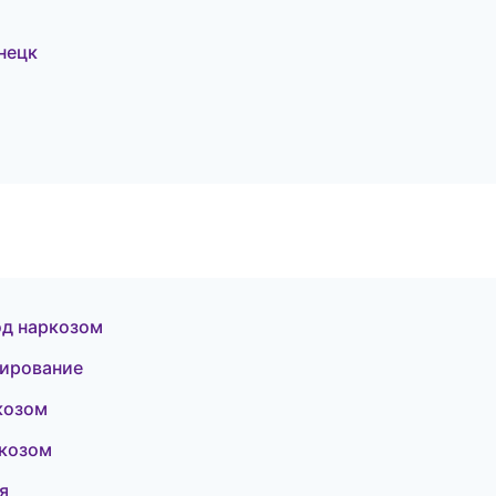
нецк
од наркозом
зирование
козом
ркозом
я