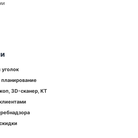
ми
ми
 уголок
 планирование
оп, 3D-сканер, КТ
 клиентами
требнадзора
скидки