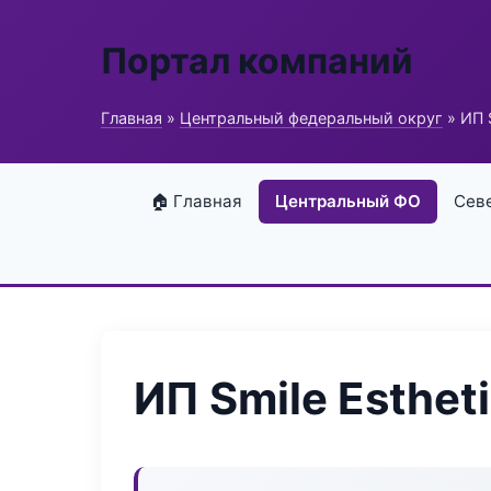
Портал компаний
Главная
»
Центральный федеральный округ
» ИП S
🏠 Главная
Центральный ФО
Сев
ИП Smile Esthet