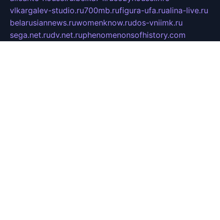
vlkargalev-studio.ru
700mb.ru
figura-ufa.ru
alina-live.ru
belarusiannews.ru
womenknow.ru
dos-vniimk.ru
sega.net.ru
dv.net.ru
phenomenonsofhistory.com
telesputnik.net.ru
wall.pp.ru
pylesosroidmi.ru
gtc-clan.ru
cligs.ru
bibikazap.ru
popova.org.ru
netwhistler.spb.ru
bellvil.ru
bonzon.ru
iss-vladik.ru
defiparis.net.ru
las-gryzas.ru
amku.ru
electednews.spb.ru
feather.org.ru
spar72.ru
tankiigri.ru
dominus.com.ru
ibtree.ru
sanykool.pp.ru
unixlib.org.ru
menatep.spb.ru
gartenterrassen.ru
printeka.ru
skvozilka.com.ru
parkovka-pub.ru
lovemobi.ru
art-ru.ru
emulatorz.com.ru
alucomp.com.ru
tatforum.com.ru
alternativa-profi.ru
dermakler.ru
artsurvey.ru
aredir.ru
khimspas.ru
centr-maxi.ru
2018r.ru
bort-stomer-defort.ru
professional2.ru
gibsons.ru
artselena.ru
art-pilot.ru
ingredient.spb.ru
npfpolimer.spb.ru
argentum.spb.ru
hom-edu.ru
af-num.ru
cashadvanceamericasev.org
trexp.spb.ru