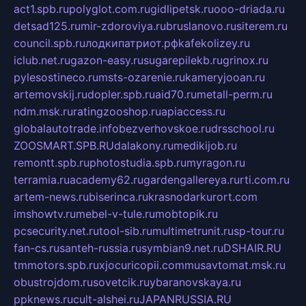
act1.spb.ru
polyglot.com.ru
gidlipetsk.ru
ooo-driada.ru
detsad125.ru
mir-zdoroviya.ru
bruslanovo.ru
siterem.ru
council.spb.ru
лодкипатриот.рф
kafekolizey.ru
iclub.net.ru
gazon-easy.ru
sugarepilekb.ru
grinox.ru
pylesostineco.ru
msts-ozarenie.ru
kameryjooan.ru
artemovskij.ru
dopler.spb.ru
aid70.ru
metall-perm.ru
ndm.msk.ru
ratingzooshop.ru
apiaccess.ru
globalautotrade.info
bezverhovskoe.ru
drsschool.ru
ZOOSMART.SPB.RU
dalakony.ru
medikijob.ru
remontt.spb.ru
photostudia.spb.ru
myragon.ru
terramia.ru
academy62.ru
gardengallereya.ru
rti.com.ru
artem-news.ru
biserinca.ru
krasnodarkurort.com
imshowtv.ru
mebel-v-tule.ru
mobtopik.ru
pcsecurity.net.ru
tool-sib.ru
multimetrunit.ru
sp-tour.ru
fan-cs.ru
santeh-russia.ru
symbian9.net.ru
DSHAIR.RU
tmmotors.spb.ru
xjocuricopii.com
musavtomat.msk.ru
obustrojdom.ru
sovetcik.ru
ybaranovskaya.ru
ppknews.ru
cult-alshei.ru
JAPANRUSSIA.RU