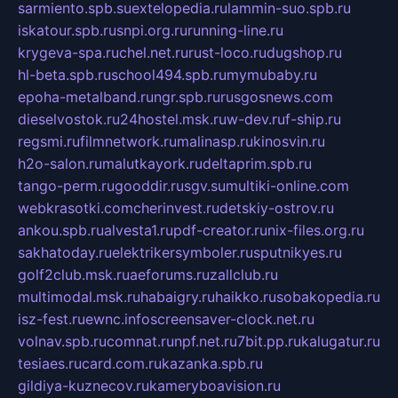
sarmiento.spb.su
extelopedia.ru
lammin-suo.spb.ru
iskatour.spb.ru
snpi.org.ru
running-line.ru
krygeva-spa.ru
chel.net.ru
rust-loco.ru
dugshop.ru
hl-beta.spb.ru
school494.spb.ru
mymubaby.ru
epoha-metalband.ru
ngr.spb.ru
rusgosnews.com
dieselvostok.ru
24hostel.msk.ru
w-dev.ru
f-ship.ru
regsmi.ru
filmnetwork.ru
malinasp.ru
kinosvin.ru
h2o-salon.ru
malutkayork.ru
deltaprim.spb.ru
tango-perm.ru
gooddir.ru
sgv.su
multiki-online.com
webkrasotki.com
cherinvest.ru
detskiy-ostrov.ru
ankou.spb.ru
alvesta1.ru
pdf-creator.ru
nix-files.org.ru
sakhatoday.ru
elektrikersymboler.ru
sputnikyes.ru
golf2club.msk.ru
aeforums.ru
zallclub.ru
multimodal.msk.ru
habaigry.ru
haikko.ru
sobakopedia.ru
isz-fest.ru
ewnc.info
screensaver-clock.net.ru
volnav.spb.ru
comnat.ru
npf.net.ru
7bit.pp.ru
kalugatur.ru
tesiaes.ru
card.com.ru
kazanka.spb.ru
gildiya-kuznecov.ru
kameryboavision.ru