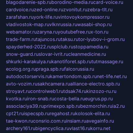
blagodarenie-spb.ru
borodino-media.ru
card-voice.ru
cardvoice.ru
zed-online.ru
zvonitut.ru
zebra-tlt.ru
zarafshan.ru
york-life.ru
vintovoykompressor.ru
vladivostok-map.ru
vlknrussia.ru
wasabi-shop.ru
webamator.ru
zaryna.ru
youtubefree.ru
x-ton.ru
trade-farm.ru
tajuncos.ru
taksu.ru
tor-lyubov-i-grom.ru
spayderhed-2022.ru
splclub.ru
stoppamedia.ru
snow-guard.ru
slovar-ivrit.ru
cleanmedicine.ru
shkurki-karakulya.ru
kanotiforet.spb.ru
tutmassage.ru
ecolog.org.ru
praga.spb.ru
falcorussia.ru
autodoctorservis.ru
kamertondom.spb.ru
net-life.net.ru
avto-vozim.ru
sakhcamera.ru
alliance-electro.spb.ru
stroyavt.ru
controlweb1.ru
tdsak74.ru
kinzozo-ru.ru
kvotka.ru
iron-snab.ru
costa-bella.ru
eugrus.pp.ru
associaciya39.ru
primexpo.spb.ru
bezmorchin.ru
ia2.ru
cpt21.ru
ispecspb.ru
regahost.ru
kolosok-elita.ru
tae-kwon.ru
consrio.com.ru
insiam.ru
avegainfo.ru
archery161.ru
bigencyclica.ru
vlast16.ru
korru.net