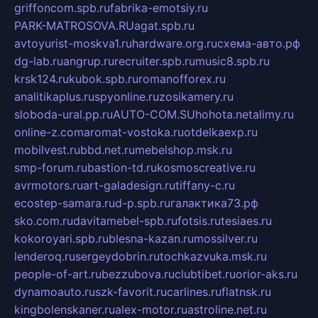
griffoncom.spb.ru
fabrika-emotsiy.ru
PARK-MATROSOVA.RU
agat.spb.ru
avtoyurist-moskva1.ru
hardware.org.ru
схема-авто.рф
dg-lab.ru
angrup.ru
recruiter.spb.ru
music8.spb.ru
krsk124.ru
kubok.spb.ru
romanofforex.ru
analitikaplus.ru
spyonline.ru
zosikamery.ru
sloboda-ural.pp.ru
AUTO-COM.SU
hohota.net
alimy.ru
online-z.com
aromat-vostoka.ru
otdelkaexp.ru
mobilvest.ru
bbd.net.ru
mebelshop.msk.ru
smp-forum.ru
bastion-td.ru
kosmoscreative.ru
avrmotors.ru
art-galadesign.ru
tiffany-c.ru
ecostep-samara.ru
d-p.spb.ru
галактика73.рф
sko.com.ru
davitamebel-spb.ru
fotsis.ru
tesiaes.ru
kokoroyari.spb.ru
blesna-kazan.ru
mossilver.ru
lenderoq.ru
sergeydobrin.ru
tochkazvuka.msk.ru
people-of-art.ru
bezzubova.ru
clubtibet.ru
orior-aks.ru
dynamoauto.ru
szk-favorit.ru
carlines.ru
flatnsk.ru
kingbolenskaner.ru
alex-motor.ru
astroline.net.ru