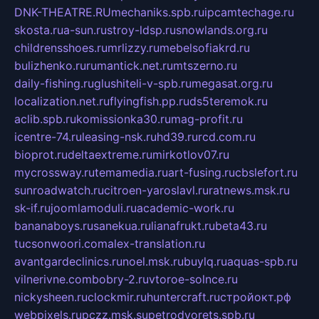
DNK-THEATRE.RU
mechaniks.spb.ru
ipcamtechage.ru
skosta.ru
a-sun.ru
stroy-ldsp.ru
snowlands.org.ru
childrensshoes.ru
mrlizzy.ru
mebelsofiakrd.ru
bulizhenko.ru
rumantick.net.ru
mtszerno.ru
daily-fishing.ru
glushiteli-v-spb.ru
megasat.org.ru
localization.net.ru
flyingfish.pp.ru
ds5teremok.ru
aclib.spb.ru
komissionka30.ru
mag-profit.ru
icentre-74.ru
leasing-nsk.ru
hd39.ru
rcd.com.ru
bioprot.ru
deltaextreme.ru
mirkotlov07.ru
mycrossway.ru
temamedia.ru
art-fusing.ru
cbslefort.ru
sunroadwatch.ru
citroen-yaroslavl.ru
ratnews.msk.ru
sk-if.ru
joomlamoduli.ru
academic-work.ru
bananaboys.ru
sanekua.ru
lianafrukt.ru
beta43.ru
tucsonwoori.com
alex-translation.ru
avantgardeclinics.ru
noel.msk.ru
buylq.ru
aquas-spb.ru
vilnerivne.com
bobry-2.ru
vtoroe-solnce.ru
nickysheen.ru
clockmir.ru
huntercraft.ru
стройокт.рф
webpixels.ru
pczz.msk.su
petrodvorets.spb.ru