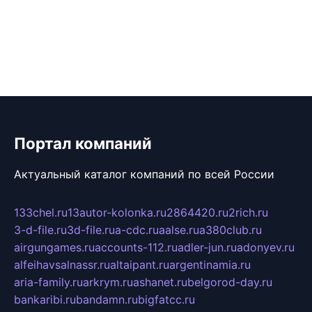
Портал компаний
Актуальный каталог компаний по всей России
133chel.ru
13autor-kolonka.ru
2864420.ru
2rich.ru
3-d-file.ru
3d-file.ru
a-cdc.ru
aalse.ru
a380club.ru
airgungames.ru
accounts-112.ru
adler-jun.ru
adonyev.ru
alfeihavsalnassr.ru
altaipant.ru
argentinamia.ru
aria-family.ru
arkrym.ru
ashanet.ru
belgorod-day.ru
bankaribi.ru
bandamn.ru
bigfatcc.ru