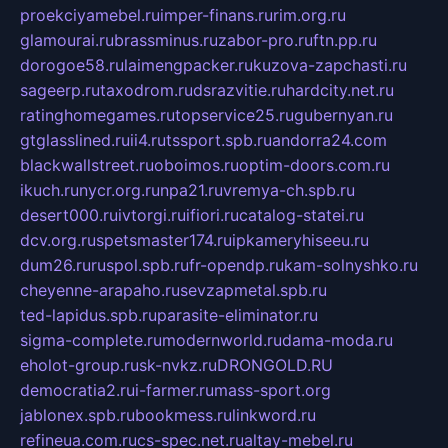
proekciyamebel.ru
imper-finans.ru
rim.org.ru
glamourai.ru
brassminus.ru
zabor-pro.ru
ftn.pp.ru
dorogoe58.ru
laimengpacker.ru
kuzova-zapchasti.ru
sageerp.ru
taxodrom.ru
dsrazvitie.ru
hardcity.net.ru
ratinghomegames.ru
topservice25.ru
gubernyan.ru
gtglasslined.ru
ii4.ru
tssport.spb.ru
andorra24.com
blackwallstreet.ru
oboimos.ru
optim-doors.com.ru
ikuch.ru
nycr.org.ru
npa21.ru
vremya-ch.spb.ru
desert000.ru
ivtorgi.ru
ifiori.ru
catalog-statei.ru
dcv.org.ru
spetsmaster174.ru
ipkameryhiseeu.ru
dum26.ru
ruspol.spb.ru
fr-opendp.ru
kam-solnyshko.ru
cheyenne-arapaho.ru
sevzapmetal.spb.ru
ted-lapidus.spb.ru
parasite-eliminator.ru
sigma-complete.ru
modernworld.ru
dama-moda.ru
eholot-group.ru
sk-nvkz.ru
DRONGOLD.RU
democratia2.ru
i-farmer.ru
mass-sport.org
jablonex.spb.ru
bookmess.ru
linkword.ru
refineua.com.ru
cs-spec.net.ru
altay-mebel.ru