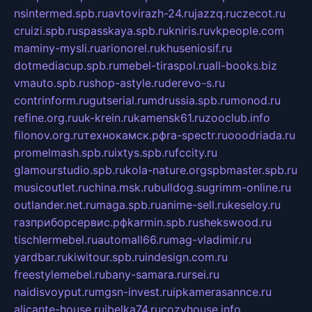
nsintermed.spb.ru
avtovirazh-24.ru
jazzq.ru
czecot.ru
cruizi.spb.ru
spasskaya.spb.ru
kniris.ru
vkpeople.com
maminy-mysli.ru
arionorel.ru
khuseniosif.ru
dotmediacup.spb.ru
mebel-tiraspol.ru
all-books.biz
vmauto.spb.ru
shop-astyle.ru
derevo-s.ru
contrinform.ru
gutserial.ru
mdrussia.spb.ru
monod.ru
refine.org.ru
uk-krein.ru
kamensk61.ru
zooclub.info
filonov.org.ru
технокамск.рф
ra-spectr.ru
ooodriada.ru
promelmash.spb.ru
ixtys.spb.ru
fccity.ru
glamourstudio.spb.ru
kola-nature.org
spbmaster.spb.ru
musicoutlet.ru
china.msk.ru
bulldog.su
grimm-online.ru
outlander.net.ru
maga.spb.ru
anime-sell.ru
keseloy.ru
газприборсервис.рф
karmin.spb.ru
shekswood.ru
tischlermebel.ru
automall66.ru
mag-vladimir.ru
yardbar.ru
kiwitour.spb.ru
indesign.com.ru
freestylemebel.ru
bany-samara.ru
rsei.ru
naidisvoyput.ru
mgsn-invest.ru
ipkamerasannce.ru
alicante-house.ru
ibelka74.ru
cozyhouse.info