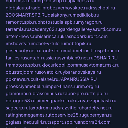
ndm.msk.ru
ratingzooshop.ru
apiaccess.ru
globalautotrade.info
bezverhovskoe.ru
drsschool.ru
ZOOSMART.SPB.RU
dalakony.ru
medikijob.ru
remontt.spb.ru
photostudia.spb.ru
myragon.ru
terramia.ru
academy62.ru
gardengallereya.ru
rti.com.ru
artem-news.ru
biserinca.ru
krasnodarkurort.com
imshowtv.ru
mebel-v-tule.ru
mobtopik.ru
pcsecurity.net.ru
tool-sib.ru
multimetrunit.ru
sp-tour.ru
fan-cs.ru
santeh-russia.ru
symbian9.net.ru
DSHAIR.RU
tmmotors.spb.ru
xjocuricopii.com
musavtomat.msk.ru
obustrojdom.ru
sovetcik.ru
ybaranovskaya.ru
ppknews.ru
cult-alshei.ru
JAPANRUSSIA.RU
proekciyamebel.ru
imper-finans.ru
rim.org.ru
glamourai.ru
brassminus.ru
zabor-pro.ru
ftn.pp.ru
dorogoe58.ru
laimengpacker.ru
kuzova-zapchasti.ru
sageerp.ru
taxodrom.ru
dsrazvitie.ru
hardcity.net.ru
ratinghomegames.ru
topservice25.ru
gubernyan.ru
gtglasslined.ru
ii4.ru
tssport.spb.ru
andorra24.com