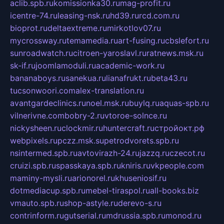
aclib.spb.ru
komissionka30.ru
mag-profit.ru
icentre-74.ru
leasing-nsk.ru
hd39.ru
rcd.com.ru
bioprot.ru
deltaextreme.ru
mirkotlov07.ru
mycrossway.ru
temamedia.ru
art-fusing.ru
cbslefort.ru
sunroadwatch.ru
citroen-yaroslavl.ru
ratnews.msk.ru
sk-if.ru
joomlamoduli.ru
academic-work.ru
bananaboys.ru
sanekua.ru
lianafrukt.ru
beta43.ru
tucsonwoori.com
alex-translation.ru
avantgardeclinics.ru
noel.msk.ru
buylq.ru
aquas-spb.ru
vilnerivne.com
bobry-2.ru
vtoroe-solnce.ru
nickysheen.ru
clockmir.ru
huntercraft.ru
стройокт.рф
webpixels.ru
pczz.msk.su
petrodvorets.spb.ru
nsintermed.spb.ru
avtovirazh-24.ru
jazzq.ru
czecot.ru
cruizi.spb.ru
spasskaya.spb.ru
kniris.ru
vkpeople.com
maminy-mysli.ru
arionorel.ru
khuseniosif.ru
dotmediacup.spb.ru
mebel-tiraspol.ru
all-books.biz
vmauto.spb.ru
shop-astyle.ru
derevo-s.ru
contrinform.ru
gutserial.ru
mdrussia.spb.ru
monod.ru