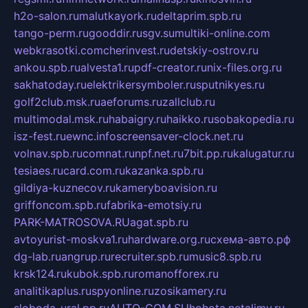
h2o-salon.ru
malutkayork.ru
deltaprim.spb.ru
tango-perm.ru
gooddir.ru
sgv.su
multiki-online.com
webkrasotki.com
cherinvest.ru
detskiy-ostrov.ru
ankou.spb.ru
alvesta1.ru
pdf-creator.ru
nix-files.org.ru
sakhatoday.ru
elektrikersymboler.ru
sputnikyes.ru
golf2club.msk.ru
aeforums.ru
zallclub.ru
multimodal.msk.ru
habaigry.ru
haikko.ru
sobakopedia.ru
isz-fest.ru
ewnc.info
screensaver-clock.net.ru
volnav.spb.ru
comnat.ru
npf.net.ru
7bit.pp.ru
kalugatur.ru
tesiaes.ru
card.com.ru
kazanka.spb.ru
gildiya-kuznecov.ru
kameryboavision.ru
griffoncom.spb.ru
fabrika-emotsiy.ru
PARK-MATROSOVA.RU
agat.spb.ru
avtoyurist-moskva1.ru
hardware.org.ru
схема-авто.рф
dg-lab.ru
angrup.ru
recruiter.spb.ru
music8.spb.ru
krsk124.ru
kubok.spb.ru
romanofforex.ru
analitikaplus.ru
spyonline.ru
zosikamery.ru