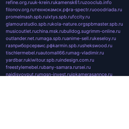
refine.org.ru
uk-krein.ru
kamensk61.ru
zooclub.info
filonov.org.ru
технокамск.рф
ra-spectr.ru
ooodriada.ru
promelmash.spb.ru
ixtys.spb.ru
fccity.ru
glamourstudio.spb.ru
kola-nature.org
spbmaster.spb.ru
musicoutlet.ru
china.msk.ru
bulldog.su
grimm-online.ru
outlander.net.ru
maga.spb.ru
anime-sell.ru
keseloy.ru
газприборсервис.рф
karmin.spb.ru
shekswood.ru
tischlermebel.ru
automall66.ru
mag-vladimir.ru
yardbar.ru
kiwitour.spb.ru
indesign.com.ru
freestylemebel.ru
bany-samara.ru
rsei.ru
naidisvoyput.ru
mgsn-invest.ru
ipkamerasannce.ru
alicante-house.ru
ibelka74.ru
cozyhouse.info
vlkargalev-studio.ru
700mb.ru
figura-ufa.ru
alina-live.ru
belarusiannews.ru
womenknow.ru
dos-vniimk.ru
sega.net.ru
dv.net.ru
phenomenonsofhistory.com
telesputnik.net.ru
wall.pp.ru
pylesosroidmi.ru
gtc-clan.ru
cligs.ru
bibikazap.ru
popova.org.ru
netwhistler.spb.ru
bellvil.ru
bonzon.ru
iss-vladik.ru