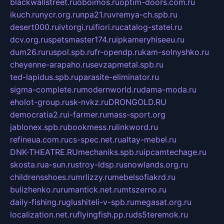
blackwallstreet.ru
oboimos.ru
optim-doors.com.ru
ikuch.ru
nycr.org.ru
npa21.ru
vremya-ch.spb.ru
desert000.ru
ivtorgi.ru
ifiori.ru
catalog-statei.ru
dcv.org.ru
spetsmaster174.ru
ipkameryhiseeu.ru
dum26.ru
ruspol.spb.ru
fr-opendp.ru
kam-solnyshko.ru
cheyenne-arapaho.ru
sevzapmetal.spb.ru
ted-lapidus.spb.ru
parasite-eliminator.ru
sigma-complete.ru
modernworld.ru
dama-moda.ru
eholot-group.ru
sk-nvkz.ru
DRONGOLD.RU
democratia2.ru
i-farmer.ru
mass-sport.org
jablonex.spb.ru
bookmess.ru
linkword.ru
refineua.com.ru
cs-spec.net.ru
altay-mebel.ru
DNK-THEATRE.RU
mechaniks.spb.ru
ipcamtechage.ru
skosta.ru
a-sun.ru
stroy-ldsp.ru
snowlands.org.ru
childrensshoes.ru
mrlizzy.ru
mebelsofiakrd.ru
bulizhenko.ru
rumantick.net.ru
mtszerno.ru
daily-fishing.ru
glushiteli-v-spb.ru
megasat.org.ru
localization.net.ru
flyingfish.pp.ru
ds5teremok.ru