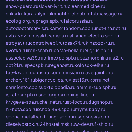
snow-guard.ru
slovar-ivrit.ru
cleanmedicine.ru
shkurki-karakulya.ru
kanotiforet.spb.ru
tutmassage.ru
ecolog.org.ru
praga.spb.ru
falcorussia.ru
autodoctorservis.ru
kamertondom.spb.ru
net-life.net.ru
avto-vozim.ru
sakhcamera.ru
alliance-electro.spb.ru
stroyavt.ru
controlweb1.ru
tdsak74.ru
kinzozo-ru.ru
kvotka.ru
iron-snab.ru
costa-bella.ru
eugrus.pp.ru
associaciya39.ru
primexpo.spb.ru
bezmorchin.ru
ia2.ru
cpt21.ru
ispecspb.ru
regahost.ru
kolosok-elita.ru
tae-kwon.ru
consrio.com.ru
insiam.ru
avegainfo.ru
archery161.ru
bigencyclica.ru
vlast16.ru
korru.net
sarmiento.spb.su
extelopedia.ru
lammin-suo.spb.ru
iskatour.spb.ru
snpi.org.ru
running-line.ru
krygeva-spa.ru
chel.net.ru
rust-loco.ru
dugshop.ru
hl-beta.spb.ru
school494.spb.ru
mymubaby.ru
epoha-metalband.ru
ngr.spb.ru
rusgosnews.com
dieselvostok.ru
24hostel.msk.ru
w-dev.ru
f-ship.ru
regsmi.ru
filmnetwork.ru
malinasp.ru
kinosvin.ru