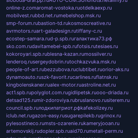
sloboda-ural.pp.ru
AUTO-COM.SU
hohota.net
alimy.ru
online-z.com
aromat-vostoka.ru
otdelkaexp.ru
mobilvest.ru
bbd.net.ru
mebelshop.msk.ru
smp-forum.ru
bastion-td.ru
kosmoscreative.ru
avrmotors.ru
art-galadesign.ru
tiffany-c.ru
ecostep-samara.ru
d-p.spb.ru
галактика73.рф
sko.com.ru
davitamebel-spb.ru
fotsis.ru
tesiaes.ru
kokoroyari.spb.ru
blesna-kazan.ru
mossilver.ru
lenderoq.ru
sergeydobrin.ru
tochkazvuka.msk.ru
people-of-art.ru
bezzubova.ru
clubtibet.ru
orior-aks.ru
dynamoauto.ru
szk-favorit.ru
carlines.ru
flatnsk.ru
kingbolenskaner.ru
alex-motor.ru
astroline.net.ru
act1.spb.ru
polyglot.com.ru
gidlipetsk.ru
ooo-driada.ru
detsad125.ru
mir-zdoroviya.ru
bruslanovo.ru
siterem.ru
council.spb.ru
лодкипатриот.рф
kafekolizey.ru
iclub.net.ru
gazon-easy.ru
sugarepilekb.ru
grinox.ru
pylesostineco.ru
msts-ozarenie.ru
kameryjooan.ru
artemovskij.ru
dopler.spb.ru
aid70.ru
metall-perm.ru