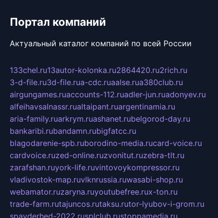
Портал компаний
Актуальный каталог компаний по всей России
133chel.ru
13autor-kolonka.ru
2864420.ru
2rich.ru
3-d-file.ru
3d-file.ru
a-cdc.ru
aalse.ru
a380club.ru
airgungames.ru
accounts-112.ru
adler-jun.ru
adonyev.ru
alfeihavsalnassr.ru
altaipant.ru
argentinamia.ru
aria-family.ru
arkrym.ru
ashanet.ru
belgorod-day.ru
bankaribi.ru
bandamn.ru
bigfatcc.ru
blagodarenie-spb.ru
borodino-media.ru
card-voice.ru
cardvoice.ru
zed-online.ru
zvonitut.ru
zebra-tlt.ru
zarafshan.ru
york-life.ru
vintovoykompressor.ru
vladivostok-map.ru
vlknrussia.ru
wasabi-shop.ru
webamator.ru
zaryna.ru
youtubefree.ru
x-ton.ru
trade-farm.ru
tajuncos.ru
taksu.ru
tor-lyubov-i-grom.ru
spayderhed-2022.ru
splclub.ru
stoppamedia.ru