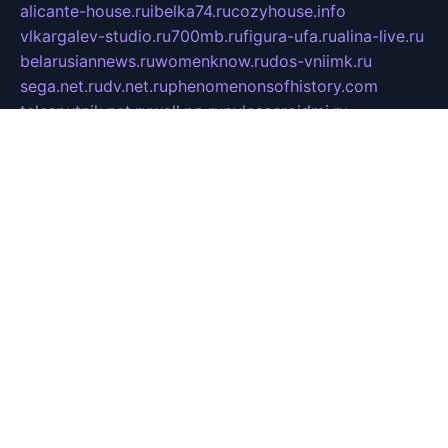
alicante-house.ru
ibelka74.ru
cozyhouse.info
vlkargalev-studio.ru
700mb.ru
figura-ufa.ru
alina-live.ru
belarusiannews.ru
womenknow.ru
dos-vniimk.ru
sega.net.ru
dv.net.ru
phenomenonsofhistory.com
telesputnik.net.ru
wall.pp.ru
pylesosroidmi.ru
gtc-clan.ru
cligs.ru
bibikazap.ru
popova.org.ru
netwhistler.spb.ru
bellvil.ru
bonzon.ru
iss-vladik.ru
defiparis.net.ru
las-gryzas.ru
amku.ru
electednews.spb.ru
feather.org.ru
spar72.ru
tankiigri.ru
dominus.com.ru
ibtree.ru
sanykool.pp.ru
unixlib.org.ru
menatep.spb.ru
gartenterrassen.ru
printeka.ru
skvozilka.com.ru
parkovka-pub.ru
lovemobi.ru
art-ru.ru
emulatorz.com.ru
alucomp.com.ru
tatforum.com.ru
alternativa-profi.ru
dermakler.ru
artsurvey.ru
aredir.ru
khimspas.ru
centr-maxi.ru
2018r.ru
bort-stomer-defort.ru
professional2.ru
gibsons.ru
artselena.ru
art-pilot.ru
ingredient.spb.ru
npfpolimer.spb.ru
argentum.spb.ru
hom-edu.ru