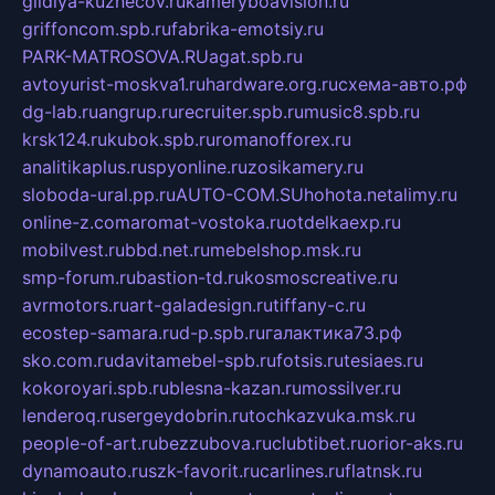
gildiya-kuznecov.ru
kameryboavision.ru
griffoncom.spb.ru
fabrika-emotsiy.ru
PARK-MATROSOVA.RU
agat.spb.ru
avtoyurist-moskva1.ru
hardware.org.ru
схема-авто.рф
dg-lab.ru
angrup.ru
recruiter.spb.ru
music8.spb.ru
krsk124.ru
kubok.spb.ru
romanofforex.ru
analitikaplus.ru
spyonline.ru
zosikamery.ru
sloboda-ural.pp.ru
AUTO-COM.SU
hohota.net
alimy.ru
online-z.com
aromat-vostoka.ru
otdelkaexp.ru
mobilvest.ru
bbd.net.ru
mebelshop.msk.ru
smp-forum.ru
bastion-td.ru
kosmoscreative.ru
avrmotors.ru
art-galadesign.ru
tiffany-c.ru
ecostep-samara.ru
d-p.spb.ru
галактика73.рф
sko.com.ru
davitamebel-spb.ru
fotsis.ru
tesiaes.ru
kokoroyari.spb.ru
blesna-kazan.ru
mossilver.ru
lenderoq.ru
sergeydobrin.ru
tochkazvuka.msk.ru
people-of-art.ru
bezzubova.ru
clubtibet.ru
orior-aks.ru
dynamoauto.ru
szk-favorit.ru
carlines.ru
flatnsk.ru