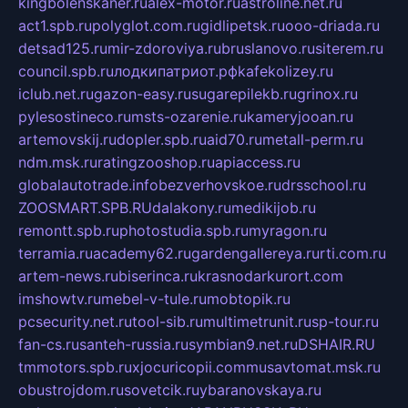
kingbolenskaner.ru
alex-motor.ru
astroline.net.ru
act1.spb.ru
polyglot.com.ru
gidlipetsk.ru
ooo-driada.ru
detsad125.ru
mir-zdoroviya.ru
bruslanovo.ru
siterem.ru
council.spb.ru
лодкипатриот.рф
kafekolizey.ru
iclub.net.ru
gazon-easy.ru
sugarepilekb.ru
grinox.ru
pylesostineco.ru
msts-ozarenie.ru
kameryjooan.ru
artemovskij.ru
dopler.spb.ru
aid70.ru
metall-perm.ru
ndm.msk.ru
ratingzooshop.ru
apiaccess.ru
globalautotrade.info
bezverhovskoe.ru
drsschool.ru
ZOOSMART.SPB.RU
dalakony.ru
medikijob.ru
remontt.spb.ru
photostudia.spb.ru
myragon.ru
terramia.ru
academy62.ru
gardengallereya.ru
rti.com.ru
artem-news.ru
biserinca.ru
krasnodarkurort.com
imshowtv.ru
mebel-v-tule.ru
mobtopik.ru
pcsecurity.net.ru
tool-sib.ru
multimetrunit.ru
sp-tour.ru
fan-cs.ru
santeh-russia.ru
symbian9.net.ru
DSHAIR.RU
tmmotors.spb.ru
xjocuricopii.com
musavtomat.msk.ru
obustrojdom.ru
sovetcik.ru
ybaranovskaya.ru