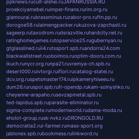
ppknews.ru
cult-alshei.ru
JAPANRUSSIA.RU
proekciyamebel.ru
imper-finans.ru
rim.org.ru
glamourai.ru
brassminus.ru
zabor-pro.ru
ftn.pp.ru
dorogoe58.ru
laimengpacker.ru
kuzova-zapchasti.ru
sageerp.ru
taxodrom.ru
dsrazvitie.ru
hardcity.net.ru
ratinghomegames.ru
topservice25.ru
gubernyan.ru
gtglasslined.ru
ii4.ru
tssport.spb.ru
andorra24.com
blackwallstreet.ru
oboimos.ru
optim-doors.com.ru
ikuch.ru
nycr.org.ru
npa21.ru
vremya-ch.spb.ru
desert000.ru
ivtorgi.ru
ifiori.ru
catalog-statei.ru
dcv.org.ru
spetsmaster174.ru
ipkameryhiseeu.ru
dum26.ru
ruspol.spb.ru
fr-opendp.ru
kam-solnyshko.ru
cheyenne-arapaho.ru
sevzapmetal.spb.ru
ted-lapidus.spb.ru
parasite-eliminator.ru
sigma-complete.ru
modernworld.ru
dama-moda.ru
eholot-group.ru
sk-nvkz.ru
DRONGOLD.RU
democratia2.ru
i-farmer.ru
mass-sport.org
jablonex.spb.ru
bookmess.ru
linkword.ru