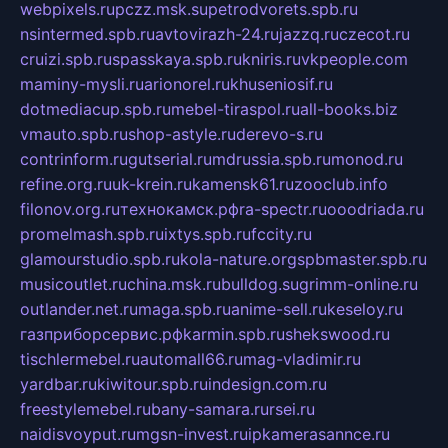
webpixels.ru
pczz.msk.su
petrodvorets.spb.ru
nsintermed.spb.ru
avtovirazh-24.ru
jazzq.ru
czecot.ru
cruizi.spb.ru
spasskaya.spb.ru
kniris.ru
vkpeople.com
maminy-mysli.ru
arionorel.ru
khuseniosif.ru
dotmediacup.spb.ru
mebel-tiraspol.ru
all-books.biz
vmauto.spb.ru
shop-astyle.ru
derevo-s.ru
contrinform.ru
gutserial.ru
mdrussia.spb.ru
monod.ru
refine.org.ru
uk-krein.ru
kamensk61.ru
zooclub.info
filonov.org.ru
технокамск.рф
ra-spectr.ru
ooodriada.ru
promelmash.spb.ru
ixtys.spb.ru
fccity.ru
glamourstudio.spb.ru
kola-nature.org
spbmaster.spb.ru
musicoutlet.ru
china.msk.ru
bulldog.su
grimm-online.ru
outlander.net.ru
maga.spb.ru
anime-sell.ru
keseloy.ru
газприборсервис.рф
karmin.spb.ru
shekswood.ru
tischlermebel.ru
automall66.ru
mag-vladimir.ru
yardbar.ru
kiwitour.spb.ru
indesign.com.ru
freestylemebel.ru
bany-samara.ru
rsei.ru
naidisvoyput.ru
mgsn-invest.ru
ipkamerasannce.ru