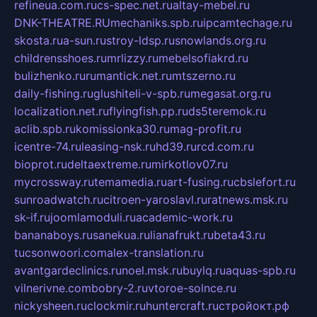
refineua.com.ru
cs-spec.net.ru
altay-mebel.ru
DNK-THEATRE.RU
mechaniks.spb.ru
ipcamtechage.ru
skosta.ru
a-sun.ru
stroy-ldsp.ru
snowlands.org.ru
childrensshoes.ru
mrlizzy.ru
mebelsofiakrd.ru
bulizhenko.ru
rumantick.net.ru
mtszerno.ru
daily-fishing.ru
glushiteli-v-spb.ru
megasat.org.ru
localization.net.ru
flyingfish.pp.ru
ds5teremok.ru
aclib.spb.ru
komissionka30.ru
mag-profit.ru
icentre-74.ru
leasing-nsk.ru
hd39.ru
rcd.com.ru
bioprot.ru
deltaextreme.ru
mirkotlov07.ru
mycrossway.ru
temamedia.ru
art-fusing.ru
cbslefort.ru
sunroadwatch.ru
citroen-yaroslavl.ru
ratnews.msk.ru
sk-if.ru
joomlamoduli.ru
academic-work.ru
bananaboys.ru
sanekua.ru
lianafrukt.ru
beta43.ru
tucsonwoori.com
alex-translation.ru
avantgardeclinics.ru
noel.msk.ru
buylq.ru
aquas-spb.ru
vilnerivne.com
bobry-2.ru
vtoroe-solnce.ru
nickysheen.ru
clockmir.ru
huntercraft.ru
стройокт.рф