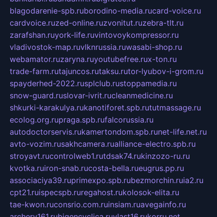
blagodarenie-spb.ru
borodino-media.ru
card-voice.ru
cardvoice.ru
zed-online.ru
zvonitut.ru
zebra-tlt.ru
zarafshan.ru
york-life.ru
vintovoykompressor.ru
vladivostok-map.ru
vlknrussia.ru
wasabi-shop.ru
webamator.ru
zaryna.ru
youtubefree.ru
x-ton.ru
trade-farm.ru
tajuncos.ru
taksu.ru
tor-lyubov-i-grom.ru
spayderhed-2022.ru
splclub.ru
stoppamedia.ru
snow-guard.ru
slovar-ivrit.ru
cleanmedicine.ru
shkurki-karakulya.ru
kanotiforet.spb.ru
tutmassage.ru
ecolog.org.ru
praga.spb.ru
falcorussia.ru
autodoctorservis.ru
kamertondom.spb.ru
net-life.net.ru
avto-vozim.ru
sakhcamera.ru
alliance-electro.spb.ru
stroyavt.ru
controlweb1.ru
tdsak74.ru
kinzozo-ru.ru
kvotka.ru
iron-snab.ru
costa-bella.ru
eugrus.pp.ru
associaciya39.ru
primexpo.spb.ru
bezmorchin.ru
ia2.ru
cpt21.ru
ispecspb.ru
regahost.ru
kolosok-elita.ru
tae-kwon.ru
consrio.com.ru
insiam.ru
avegainfo.ru
archery161.ru
bigencyclica.ru
vlast16.ru
korru.net