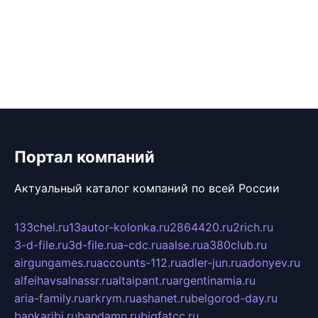
Портал компаний
Актуальный каталог компаний по всей России
133chel.ru
13autor-kolonka.ru
2864420.ru
2rich.ru
3-d-file.ru
3d-file.ru
a-cdc.ru
aalse.ru
a380club.ru
airgungames.ru
accounts-112.ru
adler-jun.ru
adonyev.ru
alfeihavsalnassr.ru
altaipant.ru
argentinamia.ru
aria-family.ru
arkrym.ru
ashanet.ru
belgorod-day.ru
bankaribi.ru
bandamn.ru
bigfatcc.ru