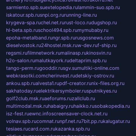
sarmiento.spb.su
extelopedia.ru
lammin-suo.spb.ru
iskatour.spb.ru
snpi.org.ru
running-line.ru
krygeva-spa.ru
chel.net.ru
rust-loco.ru
dugshop.ru
hl-beta.spb.ru
school494.spb.ru
mymubaby.ru
epoha-metalband.ru
ngr.spb.ru
rusgosnews.com
dieselvostok.ru
24hostel.msk.ru
w-dev.ru
f-ship.ru
regsmi.ru
filmnetwork.ru
malinasp.ru
kinosvin.ru
h2o-salon.ru
malutkayork.ru
deltaprim.spb.ru
tango-perm.ru
gooddir.ru
sgv.su
multiki-online.com
webkrasotki.com
cherinvest.ru
detskiy-ostrov.ru
ankou.spb.ru
alvesta1.ru
pdf-creator.ru
nix-files.org.ru
sakhatoday.ru
elektrikersymboler.ru
sputnikyes.ru
golf2club.msk.ru
aeforums.ru
zallclub.ru
multimodal.msk.ru
habaigry.ru
haikko.ru
sobakopedia.ru
isz-fest.ru
ewnc.info
screensaver-clock.net.ru
volnav.spb.ru
comnat.ru
npf.net.ru
7bit.pp.ru
kalugatur.ru
tesiaes.ru
card.com.ru
kazanka.spb.ru