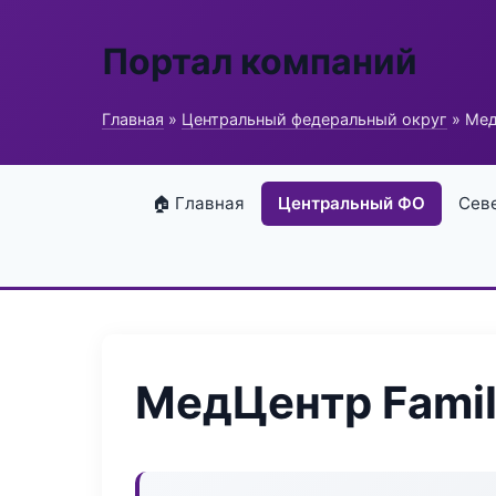
Портал компаний
Главная
»
Центральный федеральный округ
» Мед
🏠 Главная
Центральный ФО
Сев
МедЦентр Famil