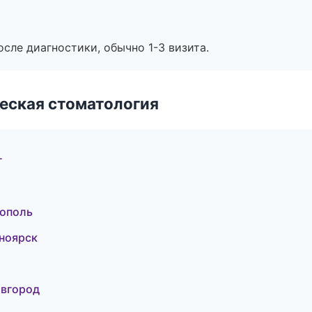
сле диагностики, обычно 1-3 визита.
еская стоматология
г
рополь
ноярск
овгород