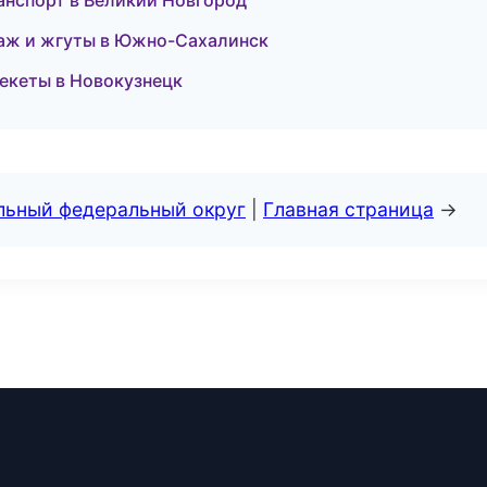
транспорт в Великий Новгород
таж и жгуты в Южно-Сахалинск
рекеты в Новокузнецк
альный федеральный округ
|
Главная страница
→