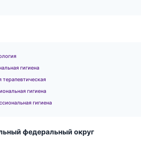
ология
нальная гигиена
я терапевтическая
иональная гигиена
ссиональная гигиена
альный федеральный округ