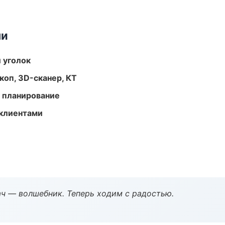
ми
 уголок
оп, 3D-сканер, КТ
 планирование
 клиентами
рач — волшебник. Теперь ходим с радостью.