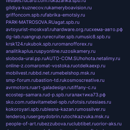
tesiaes.ru
card.com.ru
kazanka.spb.ru
gildiya-kuznecov.ru
kameryboavision.ru
griffoncom.spb.ru
fabrika-emotsiy.ru
PARK-MATROSOVA.RU
agat.spb.ru
avtoyurist-moskva1.ru
hardware.org.ru
схема-авто.рф
dg-lab.ru
angrup.ru
recruiter.spb.ru
music8.spb.ru
krsk124.ru
kubok.spb.ru
romanofforex.ru
analitikaplus.ru
spyonline.ru
zosikamery.ru
sloboda-ural.pp.ru
AUTO-COM.SU
hohota.net
alimy.ru
online-z.com
aromat-vostoka.ru
otdelkaexp.ru
mobilvest.ru
bbd.net.ru
mebelshop.msk.ru
smp-forum.ru
bastion-td.ru
kosmoscreative.ru
avrmotors.ru
art-galadesign.ru
tiffany-c.ru
ecostep-samara.ru
d-p.spb.ru
галактика73.рф
sko.com.ru
davitamebel-spb.ru
fotsis.ru
tesiaes.ru
kokoroyari.spb.ru
blesna-kazan.ru
mossilver.ru
lenderoq.ru
sergeydobrin.ru
tochkazvuka.msk.ru
people-of-art.ru
bezzubova.ru
clubtibet.ru
orior-aks.ru