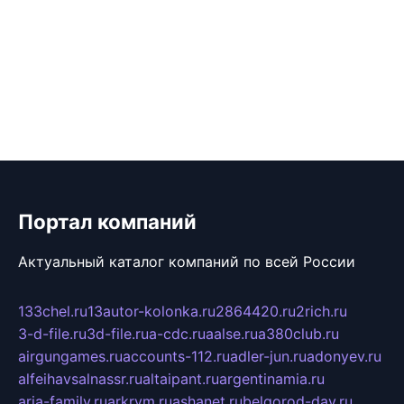
Портал компаний
Актуальный каталог компаний по всей России
133chel.ru
13autor-kolonka.ru
2864420.ru
2rich.ru
3-d-file.ru
3d-file.ru
a-cdc.ru
aalse.ru
a380club.ru
airgungames.ru
accounts-112.ru
adler-jun.ru
adonyev.ru
alfeihavsalnassr.ru
altaipant.ru
argentinamia.ru
aria-family.ru
arkrym.ru
ashanet.ru
belgorod-day.ru