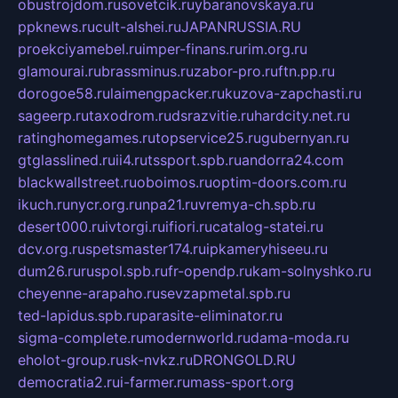
obustrojdom.ru
sovetcik.ru
ybaranovskaya.ru
ppknews.ru
cult-alshei.ru
JAPANRUSSIA.RU
proekciyamebel.ru
imper-finans.ru
rim.org.ru
glamourai.ru
brassminus.ru
zabor-pro.ru
ftn.pp.ru
dorogoe58.ru
laimengpacker.ru
kuzova-zapchasti.ru
sageerp.ru
taxodrom.ru
dsrazvitie.ru
hardcity.net.ru
ratinghomegames.ru
topservice25.ru
gubernyan.ru
gtglasslined.ru
ii4.ru
tssport.spb.ru
andorra24.com
blackwallstreet.ru
oboimos.ru
optim-doors.com.ru
ikuch.ru
nycr.org.ru
npa21.ru
vremya-ch.spb.ru
desert000.ru
ivtorgi.ru
ifiori.ru
catalog-statei.ru
dcv.org.ru
spetsmaster174.ru
ipkameryhiseeu.ru
dum26.ru
ruspol.spb.ru
fr-opendp.ru
kam-solnyshko.ru
cheyenne-arapaho.ru
sevzapmetal.spb.ru
ted-lapidus.spb.ru
parasite-eliminator.ru
sigma-complete.ru
modernworld.ru
dama-moda.ru
eholot-group.ru
sk-nvkz.ru
DRONGOLD.RU
democratia2.ru
i-farmer.ru
mass-sport.org