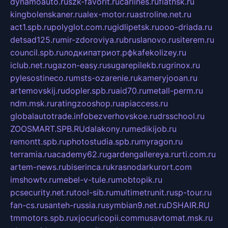
dynamoauto.ru
szk-favorit.ru
carlines.ru
flatnsk.ru
kingbolenskaner.ru
alex-motor.ru
astroline.net.ru
act1.spb.ru
polyglot.com.ru
gidlipetsk.ru
ooo-driada.ru
detsad125.ru
mir-zdoroviya.ru
bruslanovo.ru
siterem.ru
council.spb.ru
лодкипатриот.рф
kafekolizey.ru
iclub.net.ru
gazon-easy.ru
sugarepilekb.ru
grinox.ru
pylesostineco.ru
msts-ozarenie.ru
kameryjooan.ru
artemovskij.ru
dopler.spb.ru
aid70.ru
metall-perm.ru
ndm.msk.ru
ratingzooshop.ru
apiaccess.ru
globalautotrade.info
bezverhovskoe.ru
drsschool.ru
ZOOSMART.SPB.RU
dalakony.ru
medikijob.ru
remontt.spb.ru
photostudia.spb.ru
myragon.ru
terramia.ru
academy62.ru
gardengallereya.ru
rti.com.ru
artem-news.ru
biserinca.ru
krasnodarkurort.com
imshowtv.ru
mebel-v-tule.ru
mobtopik.ru
pcsecurity.net.ru
tool-sib.ru
multimetrunit.ru
sp-tour.ru
fan-cs.ru
santeh-russia.ru
symbian9.net.ru
DSHAIR.RU
tmmotors.spb.ru
xjocuricopii.com
musavtomat.msk.ru