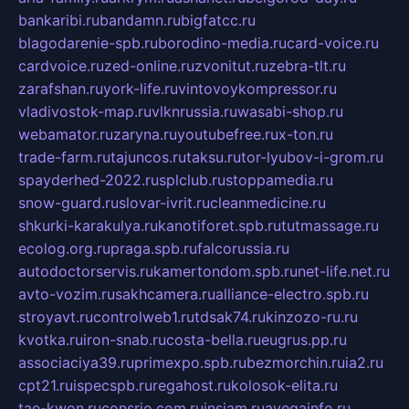
bankaribi.ru
bandamn.ru
bigfatcc.ru
blagodarenie-spb.ru
borodino-media.ru
card-voice.ru
cardvoice.ru
zed-online.ru
zvonitut.ru
zebra-tlt.ru
zarafshan.ru
york-life.ru
vintovoykompressor.ru
vladivostok-map.ru
vlknrussia.ru
wasabi-shop.ru
webamator.ru
zaryna.ru
youtubefree.ru
x-ton.ru
trade-farm.ru
tajuncos.ru
taksu.ru
tor-lyubov-i-grom.ru
spayderhed-2022.ru
splclub.ru
stoppamedia.ru
snow-guard.ru
slovar-ivrit.ru
cleanmedicine.ru
shkurki-karakulya.ru
kanotiforet.spb.ru
tutmassage.ru
ecolog.org.ru
praga.spb.ru
falcorussia.ru
autodoctorservis.ru
kamertondom.spb.ru
net-life.net.ru
avto-vozim.ru
sakhcamera.ru
alliance-electro.spb.ru
stroyavt.ru
controlweb1.ru
tdsak74.ru
kinzozo-ru.ru
kvotka.ru
iron-snab.ru
costa-bella.ru
eugrus.pp.ru
associaciya39.ru
primexpo.spb.ru
bezmorchin.ru
ia2.ru
cpt21.ru
ispecspb.ru
regahost.ru
kolosok-elita.ru
tae-kwon.ru
consrio.com.ru
insiam.ru
avegainfo.ru