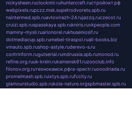
nickysheen.ru
clockmir.ru
huntercraft.ru
стройокт.рф
webpixels.ru
pczz.msk.su
petrodvorets.spb.ru
nsintermed.spb.ru
avtovirazh-24.ru
jazzq.ru
czecot.ru
cruizi.spb.ru
spasskaya.spb.ru
kniris.ru
vkpeople.com
maminy-mysli.ru
arionorel.ru
khuseniosif.ru
dotmediacup.spb.ru
mebel-tiraspol.ru
all-books.biz
vmauto.spb.ru
shop-astyle.ru
derevo-s.ru
contrinform.ru
gutserial.ru
mdrussia.spb.ru
monod.ru
refine.org.ru
uk-krein.ru
kamensk61.ru
zooclub.info
filonov.org.ru
технокамск.рф
ra-spectr.ru
ooodriada.ru
promelmash.spb.ru
ixtys.spb.ru
fccity.ru
glamourstudio.spb.ru
kola-nature.org
spbmaster.spb.ru
musicoutlet.ru
china.msk.ru
bulldog.su
grimm-online.ru
outlander.net.ru
maga.spb.ru
anime-sell.ru
keseloy.ru
газприборсервис.рф
karmin.spb.ru
shekswood.ru
tischlermebel.ru
automall66.ru
mag-vladimir.ru
yardbar.ru
kiwitour.spb.ru
indesign.com.ru
freestylemebel.ru
bany-samara.ru
rsei.ru