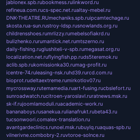
jablonex.spb.ru
bookmess.ru
linkword.ru
refineua.com.ru
cs-spec.net.ru
altay-mebel.ru
DNK-THEATRE.RU
mechaniks.spb.ru
ipcamtechage.ru
skosta.ru
a-sun.ru
stroy-ldsp.ru
snowlands.org.ru
childrensshoes.ru
mrlizzy.ru
mebelsofiakrd.ru
bulizhenko.ru
rumantick.net.ru
mtszerno.ru
daily-fishing.ru
glushiteli-v-spb.ru
megasat.org.ru
localization.net.ru
flyingfish.pp.ru
ds5teremok.ru
aclib.spb.ru
komissionka30.ru
mag-profit.ru
icentre-74.ru
leasing-nsk.ru
hd39.ru
rcd.com.ru
bioprot.ru
deltaextreme.ru
mirkotlov07.ru
mycrossway.ru
temamedia.ru
art-fusing.ru
cbslefort.ru
sunroadwatch.ru
citroen-yaroslavl.ru
ratnews.msk.ru
sk-if.ru
joomlamoduli.ru
academic-work.ru
bananaboys.ru
sanekua.ru
lianafrukt.ru
beta43.ru
tucsonwoori.com
alex-translation.ru
avantgardeclinics.ru
noel.msk.ru
buylq.ru
aquas-spb.ru
vilnerivne.com
bobry-2.ru
vtoroe-solnce.ru