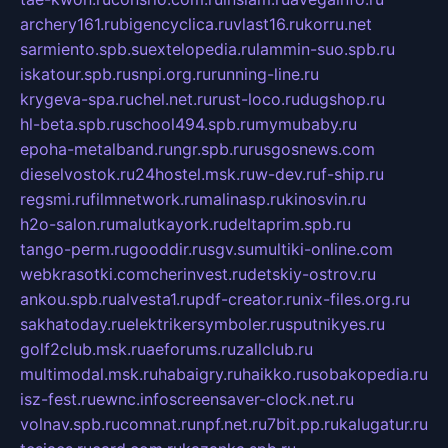
archery161.ru
bigencyclica.ru
vlast16.ru
korru.net
sarmiento.spb.su
extelopedia.ru
lammin-suo.spb.ru
iskatour.spb.ru
snpi.org.ru
running-line.ru
krygeva-spa.ru
chel.net.ru
rust-loco.ru
dugshop.ru
hl-beta.spb.ru
school494.spb.ru
mymubaby.ru
epoha-metalband.ru
ngr.spb.ru
rusgosnews.com
dieselvostok.ru
24hostel.msk.ru
w-dev.ru
f-ship.ru
regsmi.ru
filmnetwork.ru
malinasp.ru
kinosvin.ru
h2o-salon.ru
malutkayork.ru
deltaprim.spb.ru
tango-perm.ru
gooddir.ru
sgv.su
multiki-online.com
webkrasotki.com
cherinvest.ru
detskiy-ostrov.ru
ankou.spb.ru
alvesta1.ru
pdf-creator.ru
nix-files.org.ru
sakhatoday.ru
elektrikersymboler.ru
sputnikyes.ru
golf2club.msk.ru
aeforums.ru
zallclub.ru
multimodal.msk.ru
habaigry.ru
haikko.ru
sobakopedia.ru
isz-fest.ru
ewnc.info
screensaver-clock.net.ru
volnav.spb.ru
comnat.ru
npf.net.ru
7bit.pp.ru
kalugatur.ru