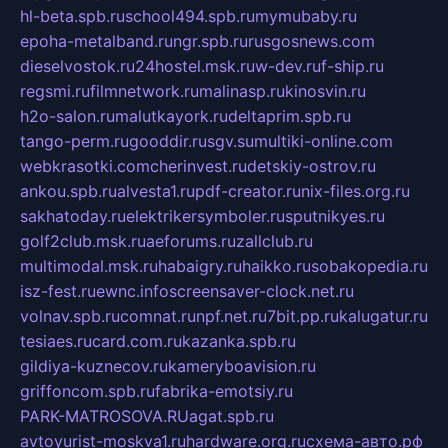
hl-beta.spb.ru
school494.spb.ru
mymubaby.ru
epoha-metalband.ru
ngr.spb.ru
rusgosnews.com
dieselvostok.ru
24hostel.msk.ru
w-dev.ru
f-ship.ru
regsmi.ru
filmnetwork.ru
malinasp.ru
kinosvin.ru
h2o-salon.ru
malutkayork.ru
deltaprim.spb.ru
tango-perm.ru
gooddir.ru
sgv.su
multiki-online.com
webkrasotki.com
cherinvest.ru
detskiy-ostrov.ru
ankou.spb.ru
alvesta1.ru
pdf-creator.ru
nix-files.org.ru
sakhatoday.ru
elektrikersymboler.ru
sputnikyes.ru
golf2club.msk.ru
aeforums.ru
zallclub.ru
multimodal.msk.ru
habaigry.ru
haikko.ru
sobakopedia.ru
isz-fest.ru
ewnc.info
screensaver-clock.net.ru
volnav.spb.ru
comnat.ru
npf.net.ru
7bit.pp.ru
kalugatur.ru
tesiaes.ru
card.com.ru
kazanka.spb.ru
gildiya-kuznecov.ru
kameryboavision.ru
griffoncom.spb.ru
fabrika-emotsiy.ru
PARK-MATROSOVA.RU
agat.spb.ru
avtoyurist-moskva1.ru
hardware.org.ru
схема-авто.рф