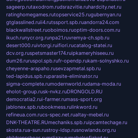
sageerp.ru
taxodrom.ru
dsrazvitie.ru
hardcity.net.ru
ratinghomegames.ru
topservice25.ru
gubernyan.ru
gtglasslined.ru
ii4.ru
tssport.spb.ru
andorra24.com
blackwallstreet.ru
oboimos.ru
optim-doors.com.ru
ikuch.ru
nycr.org.ru
npa21.ru
vremya-ch.spb.ru
desert000.ru
ivtorgi.ru
ifiori.ru
catalog-statei.ru
dcv.org.ru
spetsmaster174.ru
ipkameryhiseeu.ru
dum26.ru
ruspol.spb.ru
fr-opendp.ru
kam-solnyshko.ru
cheyenne-arapaho.ru
sevzapmetal.spb.ru
ted-lapidus.spb.ru
parasite-eliminator.ru
sigma-complete.ru
modernworld.ru
dama-moda.ru
eholot-group.ru
sk-nvkz.ru
DRONGOLD.RU
democratia2.ru
i-farmer.ru
mass-sport.org
jablonex.spb.ru
bookmess.ru
linkword.ru
refineua.com.ru
cs-spec.net.ru
altay-mebel.ru
DNK-THEATRE.RU
mechaniks.spb.ru
ipcamtechage.ru
skosta.ru
a-sun.ru
stroy-ldsp.ru
snowlands.org.ru
childrensshoes.ru
mrlizzy.ru
mebelsofiakrd.ru