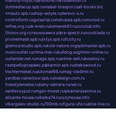
maminy-mysli.ru
arionorel.ru
khuseniosif.ru
dotmediacup.spb.ru
mebel-tiraspol.ru
all-books.biz
vmauto.spb.ru
shop-astyle.ru
derevo-s.ru
contrinform.ru
gutserial.ru
mdrussia.spb.ru
monod.ru
refine.org.ru
uk-krein.ru
kamensk61.ru
zooclub.info
filonov.org.ru
технокамск.рф
ra-spectr.ru
ooodriada.ru
promelmash.spb.ru
ixtys.spb.ru
fccity.ru
glamourstudio.spb.ru
kola-nature.org
spbmaster.spb.ru
musicoutlet.ru
china.msk.ru
bulldog.su
grimm-online.ru
outlander.net.ru
maga.spb.ru
anime-sell.ru
keseloy.ru
газприборсервис.рф
karmin.spb.ru
shekswood.ru
tischlermebel.ru
automall66.ru
mag-vladimir.ru
yardbar.ru
kiwitour.spb.ru
indesign.com.ru
freestylemebel.ru
bany-samara.ru
rsei.ru
naidisvoyput.ru
mgsn-invest.ru
ipkamerasannce.ru
alicante-house.ru
ibelka74.ru
cozyhouse.info
vlkargalev-studio.ru
700mb.ru
figura-ufa.ru
alina-live.ru
belarusiannews.ru
womenknow.ru
dos-vniimk.ru