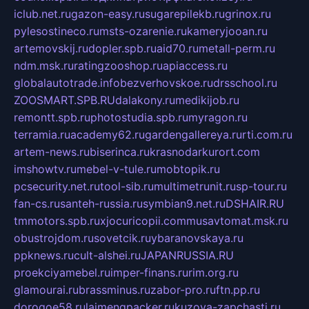
iclub.net.ru
gazon-easy.ru
sugarepilekb.ru
grinox.ru
pylesostineco.ru
msts-ozarenie.ru
kameryjooan.ru
artemovskij.ru
dopler.spb.ru
aid70.ru
metall-perm.ru
ndm.msk.ru
ratingzooshop.ru
apiaccess.ru
globalautotrade.info
bezverhovskoe.ru
drsschool.ru
ZOOSMART.SPB.RU
dalakony.ru
medikijob.ru
remontt.spb.ru
photostudia.spb.ru
myragon.ru
terramia.ru
academy62.ru
gardengallereya.ru
rti.com.ru
artem-news.ru
biserinca.ru
krasnodarkurort.com
imshowtv.ru
mebel-v-tule.ru
mobtopik.ru
pcsecurity.net.ru
tool-sib.ru
multimetrunit.ru
sp-tour.ru
fan-cs.ru
santeh-russia.ru
symbian9.net.ru
DSHAIR.RU
tmmotors.spb.ru
xjocuricopii.com
musavtomat.msk.ru
obustrojdom.ru
sovetcik.ru
ybaranovskaya.ru
ppknews.ru
cult-alshei.ru
JAPANRUSSIA.RU
proekciyamebel.ru
imper-finans.ru
rim.org.ru
glamourai.ru
brassminus.ru
zabor-pro.ru
ftn.pp.ru
dorogoe58.ru
laimengpacker.ru
kuzova-zapchasti.ru