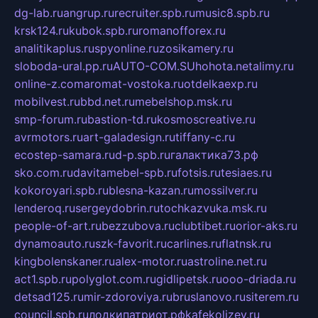
dg-lab.ru
angrup.ru
recruiter.spb.ru
music8.spb.ru
krsk124.ru
kubok.spb.ru
romanofforex.ru
analitikaplus.ru
spyonline.ru
zosikamery.ru
sloboda-ural.pp.ru
AUTO-COM.SU
hohota.net
alimy.ru
online-z.com
aromat-vostoka.ru
otdelkaexp.ru
mobilvest.ru
bbd.net.ru
mebelshop.msk.ru
smp-forum.ru
bastion-td.ru
kosmoscreative.ru
avrmotors.ru
art-galadesign.ru
tiffany-c.ru
ecostep-samara.ru
d-p.spb.ru
галактика73.рф
sko.com.ru
davitamebel-spb.ru
fotsis.ru
tesiaes.ru
kokoroyari.spb.ru
blesna-kazan.ru
mossilver.ru
lenderoq.ru
sergeydobrin.ru
tochkazvuka.msk.ru
people-of-art.ru
bezzubova.ru
clubtibet.ru
orior-aks.ru
dynamoauto.ru
szk-favorit.ru
carlines.ru
flatnsk.ru
kingbolenskaner.ru
alex-motor.ru
astroline.net.ru
act1.spb.ru
polyglot.com.ru
gidlipetsk.ru
ooo-driada.ru
detsad125.ru
mir-zdoroviya.ru
bruslanovo.ru
siterem.ru
council.spb.ru
лодкипатриот.рф
kafekolizey.ru