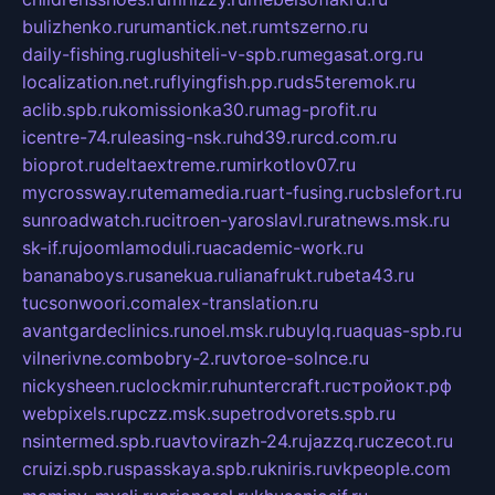
bulizhenko.ru
rumantick.net.ru
mtszerno.ru
daily-fishing.ru
glushiteli-v-spb.ru
megasat.org.ru
localization.net.ru
flyingfish.pp.ru
ds5teremok.ru
aclib.spb.ru
komissionka30.ru
mag-profit.ru
icentre-74.ru
leasing-nsk.ru
hd39.ru
rcd.com.ru
bioprot.ru
deltaextreme.ru
mirkotlov07.ru
mycrossway.ru
temamedia.ru
art-fusing.ru
cbslefort.ru
sunroadwatch.ru
citroen-yaroslavl.ru
ratnews.msk.ru
sk-if.ru
joomlamoduli.ru
academic-work.ru
bananaboys.ru
sanekua.ru
lianafrukt.ru
beta43.ru
tucsonwoori.com
alex-translation.ru
avantgardeclinics.ru
noel.msk.ru
buylq.ru
aquas-spb.ru
vilnerivne.com
bobry-2.ru
vtoroe-solnce.ru
nickysheen.ru
clockmir.ru
huntercraft.ru
стройокт.рф
webpixels.ru
pczz.msk.su
petrodvorets.spb.ru
nsintermed.spb.ru
avtovirazh-24.ru
jazzq.ru
czecot.ru
cruizi.spb.ru
spasskaya.spb.ru
kniris.ru
vkpeople.com