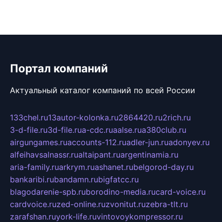
Портал компаний
Актуальный каталог компаний по всей России
133chel.ru
13autor-kolonka.ru
2864420.ru
2rich.ru
3-d-file.ru
3d-file.ru
a-cdc.ru
aalse.ru
a380club.ru
airgungames.ru
accounts-112.ru
adler-jun.ru
adonyev.ru
alfeihavsalnassr.ru
altaipant.ru
argentinamia.ru
aria-family.ru
arkrym.ru
ashanet.ru
belgorod-day.ru
bankaribi.ru
bandamn.ru
bigfatcc.ru
blagodarenie-spb.ru
borodino-media.ru
card-voice.ru
cardvoice.ru
zed-online.ru
zvonitut.ru
zebra-tlt.ru
zarafshan.ru
york-life.ru
vintovoykompressor.ru