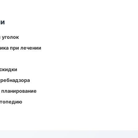
ми
 уголок
тика при лечении
скидки
требнадзора
 планирование
ортопедию