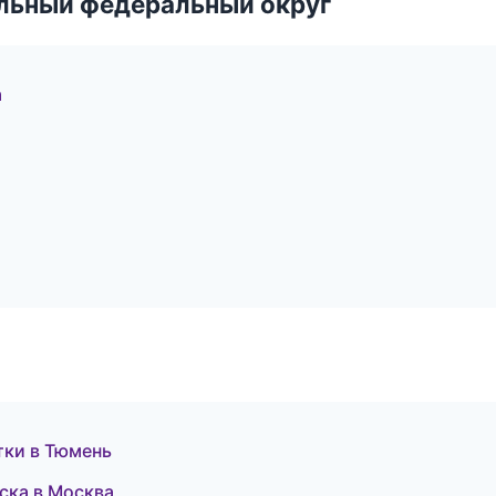
альный федеральный округ
а
стки в Тюмень
ска в Москва