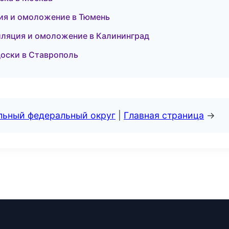
ция и омоложение в Тюмень
иляция и омоложение в Калининград
доски в Ставрополь
альный федеральный округ
|
Главная страница
→