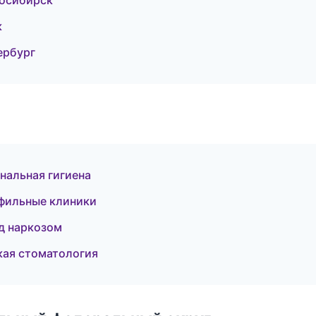
восибирск
к
ербург
нальная гигиена
офильные клиники
д наркозом
кая стоматология