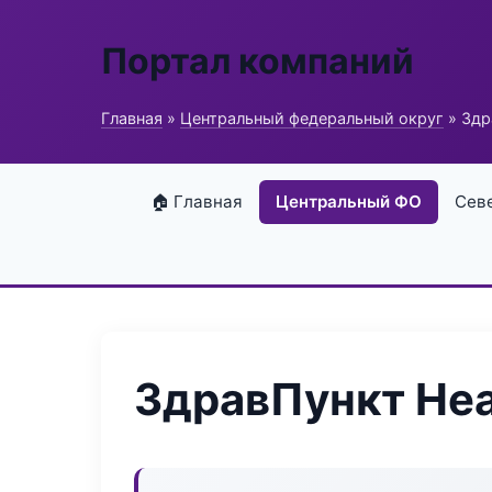
Портал компаний
Главная
»
Центральный федеральный округ
» Здр
🏠 Главная
Центральный ФО
Сев
ЗдравПункт Hea