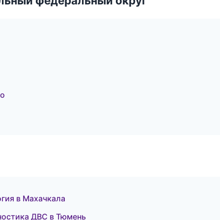
альный федеральный округ
во
огия в Махачкала
агностика ДВС в Тюмень