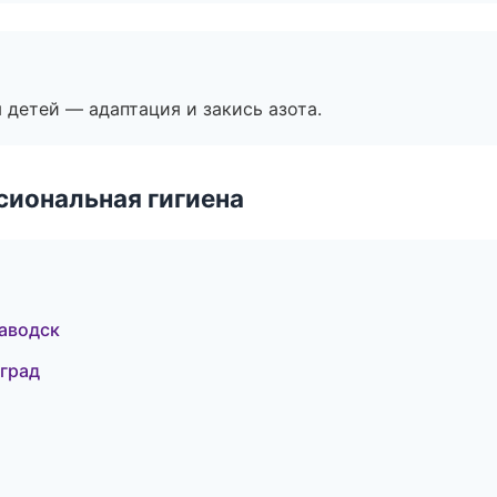
я детей — адаптация и закись азота.
иональная гигиена
заводск
оград