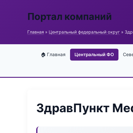
Портал компаний
Главная
»
Центральный федеральный округ
» Здр
🏠 Главная
Центральный ФО
Сев
ЗдравПункт Me