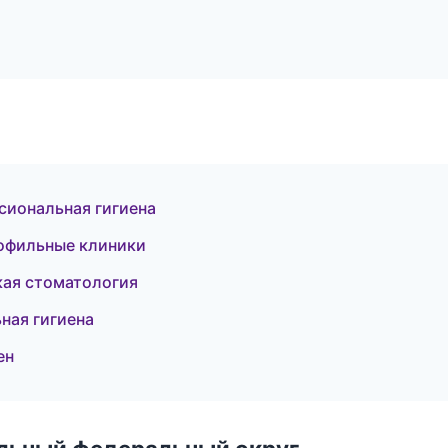
сиональная гигиена
рофильные клиники
кая стоматология
ная гигиена
ен