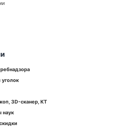
ми
ми
требнадзора
 уголок
оп, 3D-сканер, КТ
ы наук
скидки