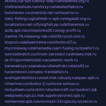
skosta.ru
a-sun.ru
stroy-ldsp.ru
snowlands.org.ru
childrensshoes.ru
mrlizzy.ru
mebelsofiakrd.ru
bulizhenko.ru
rumantick.net.ru
mtszerno.ru
daily-fishing.ru
glushiteli-v-spb.ru
megasat.org.ru
localization.net.ru
flyingfish.pp.ru
ds5teremok.ru
aclib.spb.ru
komissionka30.ru
mag-profit.ru
icentre-74.ru
leasing-nsk.ru
hd39.ru
rcd.com.ru
bioprot.ru
deltaextreme.ru
mirkotlov07.ru
mycrossway.ru
temamedia.ru
art-fusing.ru
cbslefort.ru
sunroadwatch.ru
citroen-yaroslavl.ru
ratnews.msk.ru
sk-if.ru
joomlamoduli.ru
academic-work.ru
bananaboys.ru
sanekua.ru
lianafrukt.ru
beta43.ru
tucsonwoori.com
alex-translation.ru
avantgardeclinics.ru
noel.msk.ru
buylq.ru
aquas-spb.ru
vilnerivne.com
bobry-2.ru
vtoroe-solnce.ru
nickysheen.ru
clockmir.ru
huntercraft.ru
стройокт.рф
webpixels.ru
pczz.msk.su
petrodvorets.spb.ru
nsintermed.spb.ru
avtovirazh-24.ru
jazzq.ru
czecot.ru