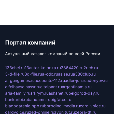
Портал компаний
Актуальный каталог компаний по всей России
133chel.ru
13autor-kolonka.ru
2864420.ru
2rich.ru
3-d-file.ru
3d-file.ru
a-cdc.ru
aalse.ru
a380club.ru
airgungames.ru
accounts-112.ru
adler-jun.ru
adonyev.ru
alfeihavsalnassr.ru
altaipant.ru
argentinamia.ru
aria-family.ru
arkrym.ru
ashanet.ru
belgorod-day.ru
bankaribi.ru
bandamn.ru
bigfatcc.ru
blagodarenie-spb.ru
borodino-media.ru
card-voice.ru
cardvoice.ru
zed-online.ru
zvonitut.ru
zebra-tlt.ru