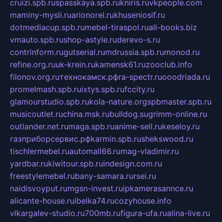
cruizi.spb.ru
spasskaya.spb.ru
kniris.ru
vkpeople.com
maminy-mysli.ru
arionorel.ru
khuseniosif.ru
dotmediacup.spb.ru
mebel-tiraspol.ru
all-books.biz
vmauto.spb.ru
shop-astyle.ru
derevo-s.ru
contrinform.ru
gutserial.ru
mdrussia.spb.ru
monod.ru
refine.org.ru
uk-krein.ru
kamensk61.ru
zooclub.info
filonov.org.ru
технокамск.рф
ra-spectr.ru
ooodriada.ru
promelmash.spb.ru
ixtys.spb.ru
fccity.ru
glamourstudio.spb.ru
kola-nature.org
spbmaster.spb.ru
musicoutlet.ru
china.msk.ru
bulldog.su
grimm-online.ru
outlander.net.ru
maga.spb.ru
anime-sell.ru
keseloy.ru
газприборсервис.рф
karmin.spb.ru
shekswood.ru
tischlermebel.ru
automall66.ru
mag-vladimir.ru
yardbar.ru
kiwitour.spb.ru
indesign.com.ru
freestylemebel.ru
bany-samara.ru
rsei.ru
naidisvoyput.ru
mgsn-invest.ru
ipkamerasannce.ru
alicante-house.ru
ibelka74.ru
cozyhouse.info
vlkargalev-studio.ru
700mb.ru
figura-ufa.ru
alina-live.ru