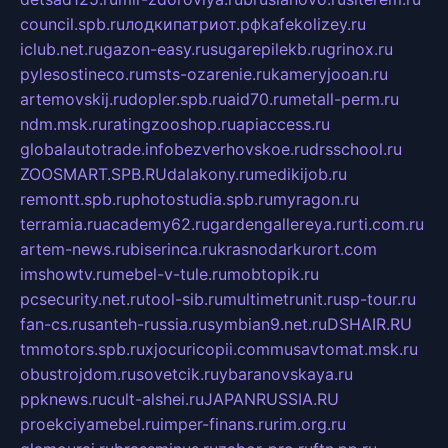
council.spb.ru
лодкипатриот.рф
kafekolizey.ru
iclub.net.ru
gazon-easy.ru
sugarepilekb.ru
grinox.ru
pylesostineco.ru
msts-ozarenie.ru
kameryjooan.ru
artemovskij.ru
dopler.spb.ru
aid70.ru
metall-perm.ru
ndm.msk.ru
ratingzooshop.ru
apiaccess.ru
globalautotrade.info
bezverhovskoe.ru
drsschool.ru
ZOOSMART.SPB.RU
dalakony.ru
medikijob.ru
remontt.spb.ru
photostudia.spb.ru
myragon.ru
terramia.ru
academy62.ru
gardengallereya.ru
rti.com.ru
artem-news.ru
biserinca.ru
krasnodarkurort.com
imshowtv.ru
mebel-v-tule.ru
mobtopik.ru
pcsecurity.net.ru
tool-sib.ru
multimetrunit.ru
sp-tour.ru
fan-cs.ru
santeh-russia.ru
symbian9.net.ru
DSHAIR.RU
tmmotors.spb.ru
xjocuricopii.com
musavtomat.msk.ru
obustrojdom.ru
sovetcik.ru
ybaranovskaya.ru
ppknews.ru
cult-alshei.ru
JAPANRUSSIA.RU
proekciyamebel.ru
imper-finans.ru
rim.org.ru