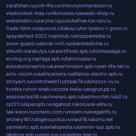
zarafshan.ru
york-life.ru
vintovoykompressor.ru
vladivostok-map.ru
vlknrussia.ru
wasabi-shop.ru
webamator.ru
zaryna.ru
youtubefree.ru
x-ton.ru
trade-farm.ru
tajuncos.ru
taksu.ru
tor-lyubov-i-grom.ru
spayderhed-2022.ru
splclub.ru
stoppamedia.ru
snow-guard.ru
slovar-ivrit.ru
cleanmedicine.ru
shkurki-karakulya.ru
kanotiforet.spb.ru
tutmassage.ru
ecolog.org.ru
praga.spb.ru
falcorussia.ru
autodoctorservis.ru
kamertondom.spb.ru
net-life.net.ru
avto-vozim.ru
sakhcamera.ru
alliance-electro.spb.ru
stroyavt.ru
controlweb1.ru
tdsak74.ru
kinzozo-ru.ru
kvotka.ru
iron-snab.ru
costa-bella.ru
eugrus.pp.ru
associaciya39.ru
primexpo.spb.ru
bezmorchin.ru
ia2.ru
cpt21.ru
ispecspb.ru
regahost.ru
kolosok-elita.ru
tae-kwon.ru
consrio.com.ru
insiam.ru
avegainfo.ru
archery161.ru
bigencyclica.ru
vlast16.ru
korru.net
sarmiento.spb.su
extelopedia.ru
lammin-suo.spb.ru
iskatour.spb.ru
snpi.org.ru
running-line.ru