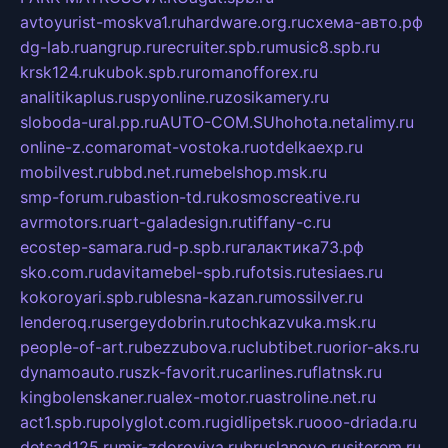
avtoyurist-moskva1.ru
hardware.org.ru
схема-авто.рф
dg-lab.ru
angrup.ru
recruiter.spb.ru
music8.spb.ru
krsk124.ru
kubok.spb.ru
romanofforex.ru
analitikaplus.ru
spyonline.ru
zosikamery.ru
sloboda-ural.pp.ru
AUTO-COM.SU
hohota.net
alimy.ru
online-z.com
aromat-vostoka.ru
otdelkaexp.ru
mobilvest.ru
bbd.net.ru
mebelshop.msk.ru
smp-forum.ru
bastion-td.ru
kosmoscreative.ru
avrmotors.ru
art-galadesign.ru
tiffany-c.ru
ecostep-samara.ru
d-p.spb.ru
галактика73.рф
sko.com.ru
davitamebel-spb.ru
fotsis.ru
tesiaes.ru
kokoroyari.spb.ru
blesna-kazan.ru
mossilver.ru
lenderoq.ru
sergeydobrin.ru
tochkazvuka.msk.ru
people-of-art.ru
bezzubova.ru
clubtibet.ru
orior-aks.ru
dynamoauto.ru
szk-favorit.ru
carlines.ru
flatnsk.ru
kingbolenskaner.ru
alex-motor.ru
astroline.net.ru
act1.spb.ru
polyglot.com.ru
gidlipetsk.ru
ooo-driada.ru
detsad125.ru
mir-zdoroviya.ru
bruslanovo.ru
siterem.ru