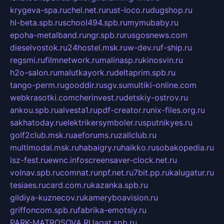
krygeva-spa.ru
chel.net.ru
rust-loco.ru
dugshop.ru
hl-beta.spb.ru
school494.spb.ru
mymubaby.ru
epoha-metalband.ru
ngr.spb.ru
rusgosnews.com
dieselvostok.ru
24hostel.msk.ru
w-dev.ru
f-ship.ru
regsmi.ru
filmnetwork.ru
malinasp.ru
kinosvin.ru
h2o-salon.ru
malutkayork.ru
deltaprim.spb.ru
tango-perm.ru
gooddir.ru
sgv.su
multiki-online.com
webkrasotki.com
cherinvest.ru
detskiy-ostrov.ru
ankou.spb.ru
alvesta1.ru
pdf-creator.ru
nix-files.org.ru
sakhatoday.ru
elektrikersymboler.ru
sputnikyes.ru
golf2club.msk.ru
aeforums.ru
zallclub.ru
multimodal.msk.ru
habaigry.ru
haikko.ru
sobakopedia.ru
isz-fest.ru
ewnc.info
screensaver-clock.net.ru
volnav.spb.ru
comnat.ru
npf.net.ru
7bit.pp.ru
kalugatur.ru
tesiaes.ru
card.com.ru
kazanka.spb.ru
gildiya-kuznecov.ru
kameryboavision.ru
griffoncom.spb.ru
fabrika-emotsiy.ru
PARK-MATROSOVA.RU
agat.spb.ru