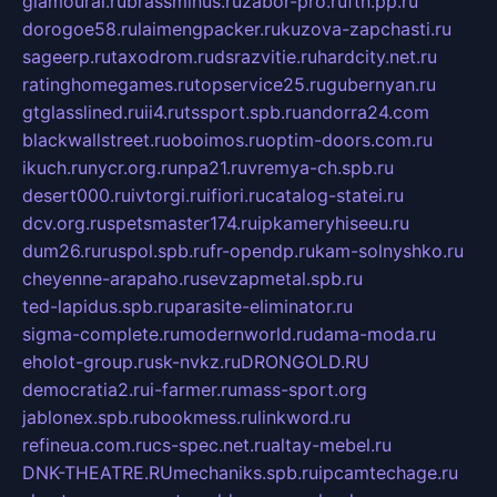
glamourai.ru
brassminus.ru
zabor-pro.ru
ftn.pp.ru
dorogoe58.ru
laimengpacker.ru
kuzova-zapchasti.ru
sageerp.ru
taxodrom.ru
dsrazvitie.ru
hardcity.net.ru
ratinghomegames.ru
topservice25.ru
gubernyan.ru
gtglasslined.ru
ii4.ru
tssport.spb.ru
andorra24.com
blackwallstreet.ru
oboimos.ru
optim-doors.com.ru
ikuch.ru
nycr.org.ru
npa21.ru
vremya-ch.spb.ru
desert000.ru
ivtorgi.ru
ifiori.ru
catalog-statei.ru
dcv.org.ru
spetsmaster174.ru
ipkameryhiseeu.ru
dum26.ru
ruspol.spb.ru
fr-opendp.ru
kam-solnyshko.ru
cheyenne-arapaho.ru
sevzapmetal.spb.ru
ted-lapidus.spb.ru
parasite-eliminator.ru
sigma-complete.ru
modernworld.ru
dama-moda.ru
eholot-group.ru
sk-nvkz.ru
DRONGOLD.RU
democratia2.ru
i-farmer.ru
mass-sport.org
jablonex.spb.ru
bookmess.ru
linkword.ru
refineua.com.ru
cs-spec.net.ru
altay-mebel.ru
DNK-THEATRE.RU
mechaniks.spb.ru
ipcamtechage.ru