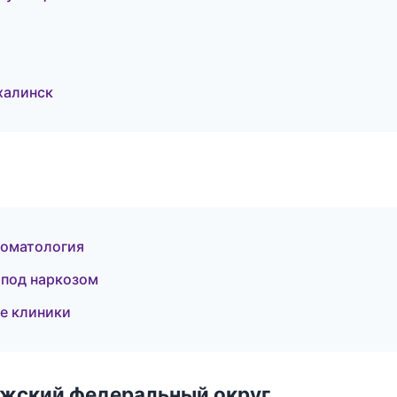
халинск
томатология
 под наркозом
е клиники
лжский федеральный округ