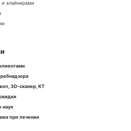
 и элайнерами
в
ми
ми
 клиентами
требнадзора
оп, 3D-сканер, КТ
скидки
ы наук
тика при лечении