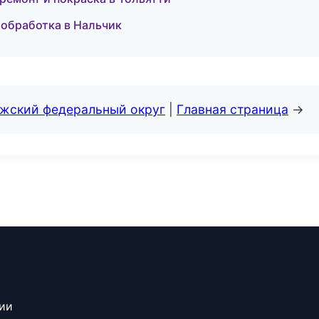
ообработка в Нальчик
лжский федеральный округ
|
Главная страница
→
сии