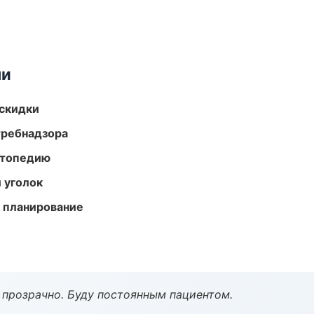
ми
скидки
требнадзора
ортопедию
 уголок
 планирование
ё прозрачно. Буду постоянным пациентом.