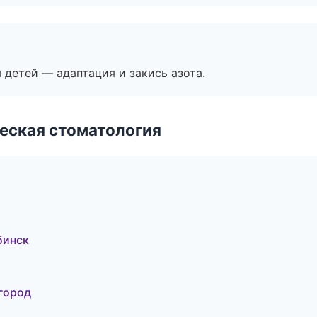
я детей — адаптация и закись азота.
еская стоматология
бинск
город