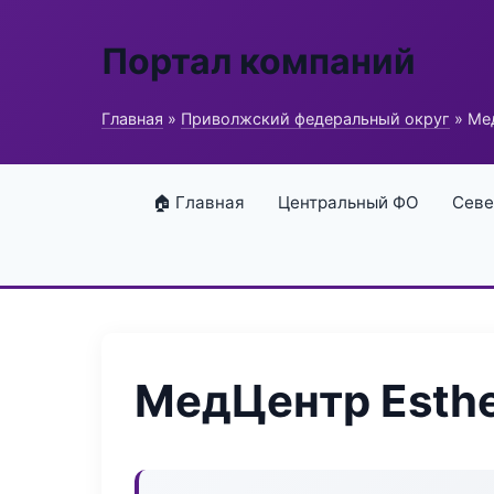
Портал компаний
Главная
»
Приволжский федеральный округ
» Мед
🏠 Главная
Центральный ФО
Севе
МедЦентр Esthe