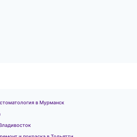
я стоматология в Мурманск
а
в Владивосток
 ремонт и покраска в Тольятти