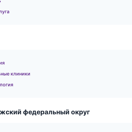
ь
луга
ия
ьные клиники
ология
лжский федеральный округ