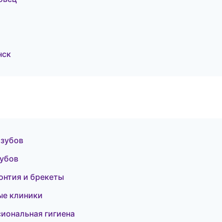
нск
 зубов
зубов
онтия и брекеты
ые клиники
иональная гигиена