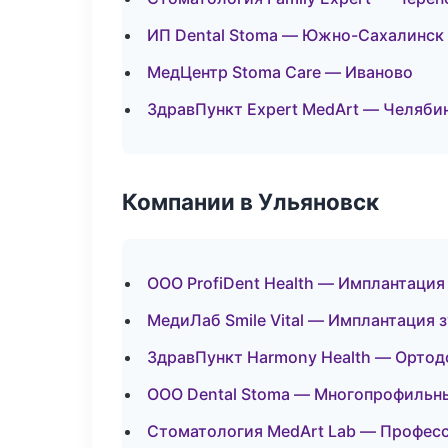
ИП Dental Stoma — Южно-Сахалинск
МедЦентр Stoma Care — Иваново
ЗдравПункт Expert MedArt — Челяби
Компании в Ульяновск
ООО ProfiDent Health — Имплантация
МедиЛаб Smile Vital — Имплантация 
ЗдравПункт Harmony Health — Ортод
ООО Dental Stoma — Многопрофильн
Стоматология MedArt Lab — Професс