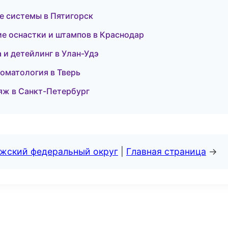
ые системы в Пятигорск
е оснастки и штампов в Краснодар
а и детейлинг в Улан-Удэ
томатология в Тверь
ияж в Санкт-Петербург
лжский федеральный округ
|
Главная страница
→