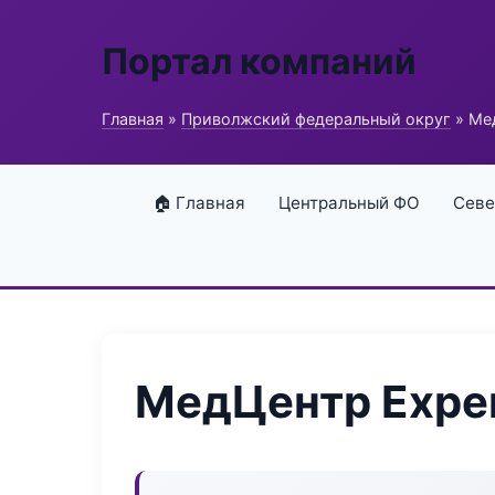
Портал компаний
Главная
»
Приволжский федеральный округ
» Мед
🏠 Главная
Центральный ФО
Севе
МедЦентр Exper