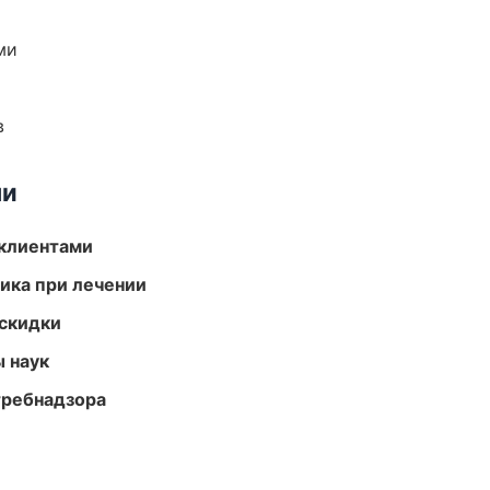
ми
в
ми
 клиентами
тика при лечении
скидки
ы наук
требнадзора