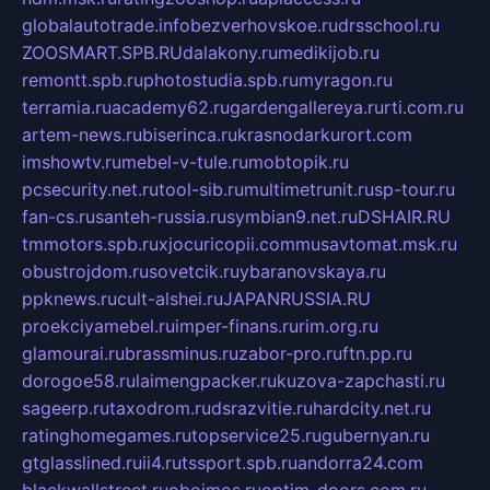
globalautotrade.info
bezverhovskoe.ru
drsschool.ru
ZOOSMART.SPB.RU
dalakony.ru
medikijob.ru
remontt.spb.ru
photostudia.spb.ru
myragon.ru
terramia.ru
academy62.ru
gardengallereya.ru
rti.com.ru
artem-news.ru
biserinca.ru
krasnodarkurort.com
imshowtv.ru
mebel-v-tule.ru
mobtopik.ru
pcsecurity.net.ru
tool-sib.ru
multimetrunit.ru
sp-tour.ru
fan-cs.ru
santeh-russia.ru
symbian9.net.ru
DSHAIR.RU
tmmotors.spb.ru
xjocuricopii.com
musavtomat.msk.ru
obustrojdom.ru
sovetcik.ru
ybaranovskaya.ru
ppknews.ru
cult-alshei.ru
JAPANRUSSIA.RU
proekciyamebel.ru
imper-finans.ru
rim.org.ru
glamourai.ru
brassminus.ru
zabor-pro.ru
ftn.pp.ru
dorogoe58.ru
laimengpacker.ru
kuzova-zapchasti.ru
sageerp.ru
taxodrom.ru
dsrazvitie.ru
hardcity.net.ru
ratinghomegames.ru
topservice25.ru
gubernyan.ru
gtglasslined.ru
ii4.ru
tssport.spb.ru
andorra24.com