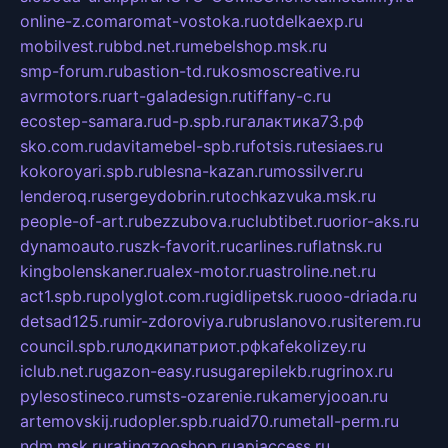
online-z.com
aromat-vostoka.ru
otdelkaexp.ru
mobilvest.ru
bbd.net.ru
mebelshop.msk.ru
smp-forum.ru
bastion-td.ru
kosmoscreative.ru
avrmotors.ru
art-galadesign.ru
tiffany-c.ru
ecostep-samara.ru
d-p.spb.ru
галактика73.рф
sko.com.ru
davitamebel-spb.ru
fotsis.ru
tesiaes.ru
kokoroyari.spb.ru
blesna-kazan.ru
mossilver.ru
lenderoq.ru
sergeydobrin.ru
tochkazvuka.msk.ru
people-of-art.ru
bezzubova.ru
clubtibet.ru
orior-aks.ru
dynamoauto.ru
szk-favorit.ru
carlines.ru
flatnsk.ru
kingbolenskaner.ru
alex-motor.ru
astroline.net.ru
act1.spb.ru
polyglot.com.ru
gidlipetsk.ru
ooo-driada.ru
detsad125.ru
mir-zdoroviya.ru
bruslanovo.ru
siterem.ru
council.spb.ru
лодкипатриот.рф
kafekolizey.ru
iclub.net.ru
gazon-easy.ru
sugarepilekb.ru
grinox.ru
pylesostineco.ru
msts-ozarenie.ru
kameryjooan.ru
artemovskij.ru
dopler.spb.ru
aid70.ru
metall-perm.ru
ndm.msk.ru
ratingzooshop.ru
apiaccess.ru