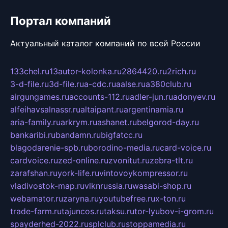
Портал компаний
Актуальный каталог компаний по всей России
133chel.ru
13autor-kolonka.ru
2864420.ru
2rich.ru
3-d-file.ru
3d-file.ru
a-cdc.ru
aalse.ru
a380club.ru
airgungames.ru
accounts-112.ru
adler-jun.ru
adonyev.ru
alfeihavsalnassr.ru
altaipant.ru
argentinamia.ru
aria-family.ru
arkrym.ru
ashanet.ru
belgorod-day.ru
bankaribi.ru
bandamn.ru
bigfatcc.ru
blagodarenie-spb.ru
borodino-media.ru
card-voice.ru
cardvoice.ru
zed-online.ru
zvonitut.ru
zebra-tlt.ru
zarafshan.ru
york-life.ru
vintovoykompressor.ru
vladivostok-map.ru
vlknrussia.ru
wasabi-shop.ru
webamator.ru
zaryna.ru
youtubefree.ru
x-ton.ru
trade-farm.ru
tajuncos.ru
taksu.ru
tor-lyubov-i-grom.ru
spayderhed-2022.ru
splclub.ru
stoppamedia.ru