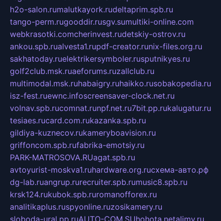
h2o-salon.ru
malutkayork.ru
deltaprim.spb.ru
tango-perm.ru
gooddir.ru
sgv.su
multiki-online.com
webkrasotki.com
cherinvest.ru
detskiy-ostrov.ru
ankou.spb.ru
alvesta1.ru
pdf-creator.ru
nix-files.org.ru
sakhatoday.ru
elektrikersymboler.ru
sputnikyes.ru
golf2club.msk.ru
aeforums.ru
zallclub.ru
multimodal.msk.ru
habaigry.ru
haikko.ru
sobakopedia.ru
isz-fest.ru
ewnc.info
screensaver-clock.net.ru
volnav.spb.ru
comnat.ru
npf.net.ru
7bit.pp.ru
kalugatur.ru
tesiaes.ru
card.com.ru
kazanka.spb.ru
gildiya-kuznecov.ru
kameryboavision.ru
griffoncom.spb.ru
fabrika-emotsiy.ru
PARK-MATROSOVA.RU
agat.spb.ru
avtoyurist-moskva1.ru
hardware.org.ru
схема-авто.рф
dg-lab.ru
angrup.ru
recruiter.spb.ru
music8.spb.ru
krsk124.ru
kubok.spb.ru
romanofforex.ru
analitikaplus.ru
spyonline.ru
zosikamery.ru
sloboda-ural.pp.ru
AUTO-COM.SU
hohota.net
alimy.ru