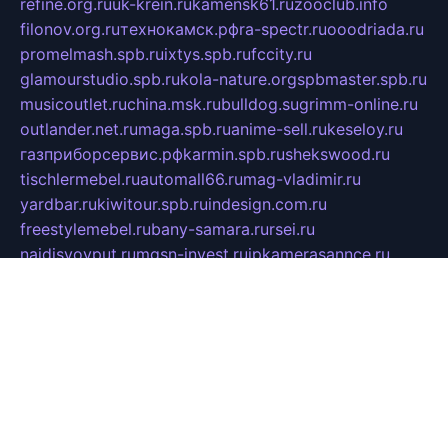
refine.org.ru
uk-krein.ru
kamensk61.ru
zooclub.info
filonov.org.ru
технокамск.рф
ra-spectr.ru
ooodriada.ru
promelmash.spb.ru
ixtys.spb.ru
fccity.ru
glamourstudio.spb.ru
kola-nature.org
spbmaster.spb.ru
musicoutlet.ru
china.msk.ru
bulldog.su
grimm-online.ru
outlander.net.ru
maga.spb.ru
anime-sell.ru
keseloy.ru
газприборсервис.рф
karmin.spb.ru
shekswood.ru
tischlermebel.ru
automall66.ru
mag-vladimir.ru
yardbar.ru
kiwitour.spb.ru
indesign.com.ru
freestylemebel.ru
bany-samara.ru
rsei.ru
naidisvoyput.ru
mgsn-invest.ru
ipkamerasannce.ru
alicante-house.ru
ibelka74.ru
cozyhouse.info
vlkargalev-studio.ru
700mb.ru
figura-ufa.ru
alina-live.ru
belarusiannews.ru
womenknow.ru
dos-vniimk.ru
sega.net.ru
dv.net.ru
phenomenonsofhistory.com
telesputnik.net.ru
wall.pp.ru
pylesosroidmi.ru
gtc-clan.ru
cligs.ru
bibikazap.ru
popova.org.ru
netwhistler.spb.ru
bellvil.ru
bonzon.ru
iss-vladik.ru