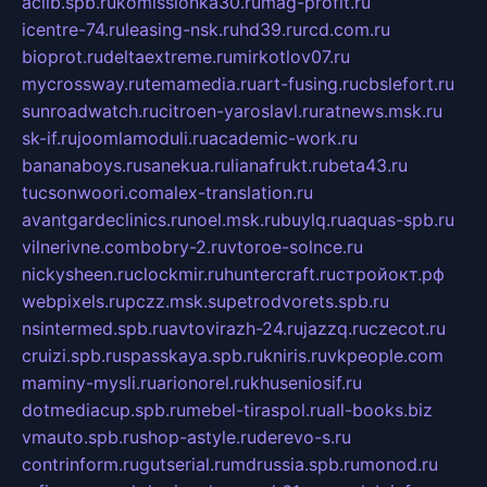
aclib.spb.ru
komissionka30.ru
mag-profit.ru
icentre-74.ru
leasing-nsk.ru
hd39.ru
rcd.com.ru
bioprot.ru
deltaextreme.ru
mirkotlov07.ru
mycrossway.ru
temamedia.ru
art-fusing.ru
cbslefort.ru
sunroadwatch.ru
citroen-yaroslavl.ru
ratnews.msk.ru
sk-if.ru
joomlamoduli.ru
academic-work.ru
bananaboys.ru
sanekua.ru
lianafrukt.ru
beta43.ru
tucsonwoori.com
alex-translation.ru
avantgardeclinics.ru
noel.msk.ru
buylq.ru
aquas-spb.ru
vilnerivne.com
bobry-2.ru
vtoroe-solnce.ru
nickysheen.ru
clockmir.ru
huntercraft.ru
стройокт.рф
webpixels.ru
pczz.msk.su
petrodvorets.spb.ru
nsintermed.spb.ru
avtovirazh-24.ru
jazzq.ru
czecot.ru
cruizi.spb.ru
spasskaya.spb.ru
kniris.ru
vkpeople.com
maminy-mysli.ru
arionorel.ru
khuseniosif.ru
dotmediacup.spb.ru
mebel-tiraspol.ru
all-books.biz
vmauto.spb.ru
shop-astyle.ru
derevo-s.ru
contrinform.ru
gutserial.ru
mdrussia.spb.ru
monod.ru