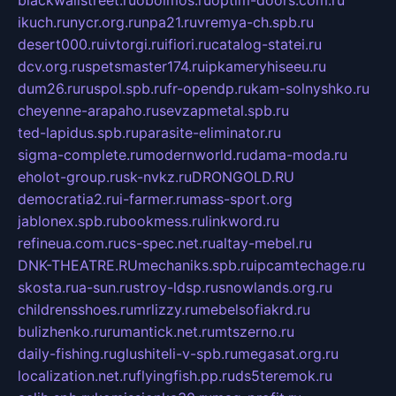
blackwallstreet.ru
oboimos.ru
optim-doors.com.ru
ikuch.ru
nycr.org.ru
npa21.ru
vremya-ch.spb.ru
desert000.ru
ivtorgi.ru
ifiori.ru
catalog-statei.ru
dcv.org.ru
spetsmaster174.ru
ipkameryhiseeu.ru
dum26.ru
ruspol.spb.ru
fr-opendp.ru
kam-solnyshko.ru
cheyenne-arapaho.ru
sevzapmetal.spb.ru
ted-lapidus.spb.ru
parasite-eliminator.ru
sigma-complete.ru
modernworld.ru
dama-moda.ru
eholot-group.ru
sk-nvkz.ru
DRONGOLD.RU
democratia2.ru
i-farmer.ru
mass-sport.org
jablonex.spb.ru
bookmess.ru
linkword.ru
refineua.com.ru
cs-spec.net.ru
altay-mebel.ru
DNK-THEATRE.RU
mechaniks.spb.ru
ipcamtechage.ru
skosta.ru
a-sun.ru
stroy-ldsp.ru
snowlands.org.ru
childrensshoes.ru
mrlizzy.ru
mebelsofiakrd.ru
bulizhenko.ru
rumantick.net.ru
mtszerno.ru
daily-fishing.ru
glushiteli-v-spb.ru
megasat.org.ru
localization.net.ru
flyingfish.pp.ru
ds5teremok.ru