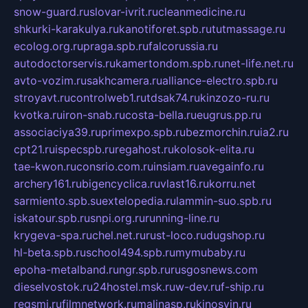
snow-guard.ru
slovar-ivrit.ru
cleanmedicine.ru
shkurki-karakulya.ru
kanotiforet.spb.ru
tutmassage.ru
ecolog.org.ru
praga.spb.ru
falcorussia.ru
autodoctorservis.ru
kamertondom.spb.ru
net-life.net.ru
avto-vozim.ru
sakhcamera.ru
alliance-electro.spb.ru
stroyavt.ru
controlweb1.ru
tdsak74.ru
kinzozo-ru.ru
kvotka.ru
iron-snab.ru
costa-bella.ru
eugrus.pp.ru
associaciya39.ru
primexpo.spb.ru
bezmorchin.ru
ia2.ru
cpt21.ru
ispecspb.ru
regahost.ru
kolosok-elita.ru
tae-kwon.ru
consrio.com.ru
insiam.ru
avegainfo.ru
archery161.ru
bigencyclica.ru
vlast16.ru
korru.net
sarmiento.spb.su
extelopedia.ru
lammin-suo.spb.ru
iskatour.spb.ru
snpi.org.ru
running-line.ru
krygeva-spa.ru
chel.net.ru
rust-loco.ru
dugshop.ru
hl-beta.spb.ru
school494.spb.ru
mymubaby.ru
epoha-metalband.ru
ngr.spb.ru
rusgosnews.com
dieselvostok.ru
24hostel.msk.ru
w-dev.ru
f-ship.ru
regsmi.ru
filmnetwork.ru
malinasp.ru
kinosvin.ru