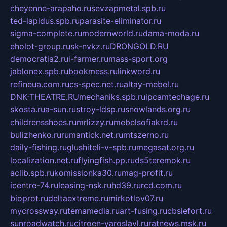
cheyenne-arapaho.ru
sevzapmetal.spb.ru
ted-lapidus.spb.ru
parasite-eliminator.ru
sigma-complete.ru
modernworld.ru
dama-moda.ru
eholot-group.ru
sk-nvkz.ru
DRONGOLD.RU
democratia2.ru
i-farmer.ru
mass-sport.org
jablonex.spb.ru
bookmess.ru
linkword.ru
refineua.com.ru
cs-spec.net.ru
altay-mebel.ru
DNK-THEATRE.RU
mechaniks.spb.ru
ipcamtechage.ru
skosta.ru
a-sun.ru
stroy-ldsp.ru
snowlands.org.ru
childrensshoes.ru
mrlizzy.ru
mebelsofiakrd.ru
bulizhenko.ru
rumantick.net.ru
mtszerno.ru
daily-fishing.ru
glushiteli-v-spb.ru
megasat.org.ru
localization.net.ru
flyingfish.pp.ru
ds5teremok.ru
aclib.spb.ru
komissionka30.ru
mag-profit.ru
icentre-74.ru
leasing-nsk.ru
hd39.ru
rcd.com.ru
bioprot.ru
deltaextreme.ru
mirkotlov07.ru
mycrossway.ru
temamedia.ru
art-fusing.ru
cbslefort.ru
sunroadwatch.ru
citroen-yaroslavl.ru
ratnews.msk.ru