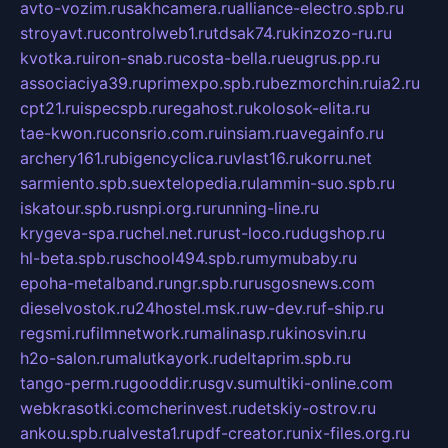
avto-vozim.ru
sakhcamera.ru
alliance-electro.spb.ru
stroyavt.ru
controlweb1.ru
tdsak74.ru
kinzozo-ru.ru
kvotka.ru
iron-snab.ru
costa-bella.ru
eugrus.pp.ru
associaciya39.ru
primexpo.spb.ru
bezmorchin.ru
ia2.ru
cpt21.ru
ispecspb.ru
regahost.ru
kolosok-elita.ru
tae-kwon.ru
consrio.com.ru
insiam.ru
avegainfo.ru
archery161.ru
bigencyclica.ru
vlast16.ru
korru.net
sarmiento.spb.su
extelopedia.ru
lammin-suo.spb.ru
iskatour.spb.ru
snpi.org.ru
running-line.ru
krygeva-spa.ru
chel.net.ru
rust-loco.ru
dugshop.ru
hl-beta.spb.ru
school494.spb.ru
mymubaby.ru
epoha-metalband.ru
ngr.spb.ru
rusgosnews.com
dieselvostok.ru
24hostel.msk.ru
w-dev.ru
f-ship.ru
regsmi.ru
filmnetwork.ru
malinasp.ru
kinosvin.ru
h2o-salon.ru
malutkayork.ru
deltaprim.spb.ru
tango-perm.ru
gooddir.ru
sgv.su
multiki-online.com
webkrasotki.com
cherinvest.ru
detskiy-ostrov.ru
ankou.spb.ru
alvesta1.ru
pdf-creator.ru
nix-files.org.ru