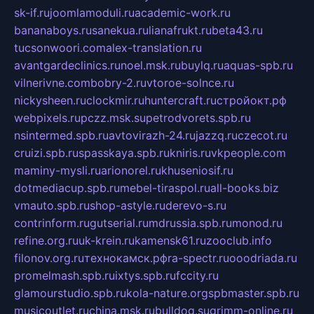
sk-if.ru
joomlamoduli.ru
academic-work.ru
bananaboys.ru
sanekua.ru
lianafrukt.ru
beta43.ru
tucsonwoori.com
alex-translation.ru
avantgardeclinics.ru
noel.msk.ru
buylq.ru
aquas-spb.ru
vilnerivne.com
bobry-2.ru
vtoroe-solnce.ru
nickysheen.ru
clockmir.ru
huntercraft.ru
стройокт.рф
webpixels.ru
pczz.msk.su
petrodvorets.spb.ru
nsintermed.spb.ru
avtovirazh-24.ru
jazzq.ru
czecot.ru
cruizi.spb.ru
spasskaya.spb.ru
kniris.ru
vkpeople.com
maminy-mysli.ru
arionorel.ru
khuseniosif.ru
dotmediacup.spb.ru
mebel-tiraspol.ru
all-books.biz
vmauto.spb.ru
shop-astyle.ru
derevo-s.ru
contrinform.ru
gutserial.ru
mdrussia.spb.ru
monod.ru
refine.org.ru
uk-krein.ru
kamensk61.ru
zooclub.info
filonov.org.ru
технокамск.рф
ra-spectr.ru
ooodriada.ru
promelmash.spb.ru
ixtys.spb.ru
fccity.ru
glamourstudio.spb.ru
kola-nature.org
spbmaster.spb.ru
musicoutlet.ru
china.msk.ru
bulldog.su
grimm-online.ru