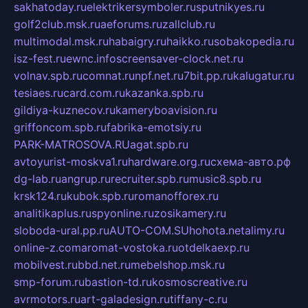
sakhatoday.ru
elektrikersymboler.ru
sputnikyes.ru
golf2club.msk.ru
aeforums.ru
zallclub.ru
multimodal.msk.ru
habaigry.ru
haikko.ru
sobakopedia.ru
isz-fest.ru
ewnc.info
screensaver-clock.net.ru
volnav.spb.ru
comnat.ru
npf.net.ru
7bit.pp.ru
kalugatur.ru
tesiaes.ru
card.com.ru
kazanka.spb.ru
gildiya-kuznecov.ru
kameryboavision.ru
griffoncom.spb.ru
fabrika-emotsiy.ru
PARK-MATROSOVA.RU
agat.spb.ru
avtoyurist-moskva1.ru
hardware.org.ru
схема-авто.рф
dg-lab.ru
angrup.ru
recruiter.spb.ru
music8.spb.ru
krsk124.ru
kubok.spb.ru
romanofforex.ru
analitikaplus.ru
spyonline.ru
zosikamery.ru
sloboda-ural.pp.ru
AUTO-COM.SU
hohota.net
alimy.ru
online-z.com
aromat-vostoka.ru
otdelkaexp.ru
mobilvest.ru
bbd.net.ru
mebelshop.msk.ru
smp-forum.ru
bastion-td.ru
kosmoscreative.ru
avrmotors.ru
art-galadesign.ru
tiffany-c.ru