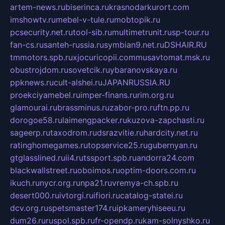
artem-news.ru
biserinca.ru
krasnodarkurort.com
imshowtv.ru
mebel-v-tule.ru
mobtopik.ru
pcsecurity.net.ru
tool-sib.ru
multimetrunit.ru
sp-tour.ru
fan-cs.ru
santeh-russia.ru
symbian9.net.ru
DSHAIR.RU
tmmotors.spb.ru
xjocuricopii.com
musavtomat.msk.ru
obustrojdom.ru
sovetcik.ru
ybaranovskaya.ru
ppknews.ru
cult-alshei.ru
JAPANRUSSIA.RU
proekciyamebel.ru
imper-finans.ru
rim.org.ru
glamourai.ru
brassminus.ru
zabor-pro.ru
ftn.pp.ru
dorogoe58.ru
laimengpacker.ru
kuzova-zapchasti.ru
sageerp.ru
taxodrom.ru
dsrazvitie.ru
hardcity.net.ru
ratinghomegames.ru
topservice25.ru
gubernyan.ru
gtglasslined.ru
ii4.ru
tssport.spb.ru
andorra24.com
blackwallstreet.ru
oboimos.ru
optim-doors.com.ru
ikuch.ru
nycr.org.ru
npa21.ru
vremya-ch.spb.ru
desert000.ru
ivtorgi.ru
ifiori.ru
catalog-statei.ru
dcv.org.ru
spetsmaster174.ru
ipkameryhiseeu.ru
dum26.ru
ruspol.spb.ru
fr-opendp.ru
kam-solnyshko.ru