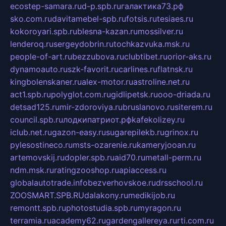
ecostep-samara.ru
d-p.spb.ru
галактика73.рф
sko.com.ru
davitamebel-spb.ru
fotsis.ru
tesiaes.ru
kokoroyari.spb.ru
blesna-kazan.ru
mossilver.ru
lenderoq.ru
sergeydobrin.ru
tochkazvuka.msk.ru
people-of-art.ru
bezzubova.ru
clubtibet.ru
orior-aks.ru
dynamoauto.ru
szk-favorit.ru
carlines.ru
flatnsk.ru
kingbolenskaner.ru
alex-motor.ru
astroline.net.ru
act1.spb.ru
polyglot.com.ru
gidlipetsk.ru
ooo-driada.ru
detsad125.ru
mir-zdoroviya.ru
bruslanovo.ru
siterem.ru
council.spb.ru
лодкипатриот.рф
kafekolizey.ru
iclub.net.ru
gazon-easy.ru
sugarepilekb.ru
grinox.ru
pylesostineco.ru
msts-ozarenie.ru
kameryjooan.ru
artemovskij.ru
dopler.spb.ru
aid70.ru
metall-perm.ru
ndm.msk.ru
ratingzooshop.ru
apiaccess.ru
globalautotrade.info
bezverhovskoe.ru
drsschool.ru
ZOOSMART.SPB.RU
dalakony.ru
medikijob.ru
remontt.spb.ru
photostudia.spb.ru
myragon.ru
terramia.ru
academy62.ru
gardengallereya.ru
rti.com.ru