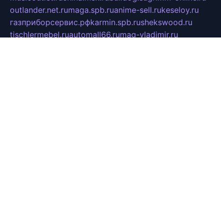
outlander.net.ru
maga.spb.ru
anime-sell.ru
keseloy.ru
газприборсервис.рф
karmin.spb.ru
shekswood.ru
tischlermebel.ru
automall66.ru
mag-vladimir.ru
yardbar.ru
kiwitour.spb.ru
indesign.com.ru
freestylemebel.ru
bany-samara.ru
rsei.ru
naidisvoyput.ru
mgsn-invest.ru
ipkamerasannce.ru
alicante-house.ru
ibelka74.ru
cozyhouse.info
vlkargalev-studio.ru
700mb.ru
figura-ufa.ru
alina-live.ru
belarusiannews.ru
womenknow.ru
dos-vniimk.ru
sega.net.ru
dv.net.ru
phenomenonsofhistory.com
telesputnik.net.ru
wall.pp.ru
pylesosroidmi.ru
gtc-clan.ru
cligs.ru
bibikazap.ru
popova.org.ru
netwhistler.spb.ru
bellvil.ru
bonzon.ru
iss-vladik.ru
defiparis.net.ru
las-gryzas.ru
amku.ru
electednews.spb.ru
feather.org.ru
spar72.ru
tankiigri.ru
dominus.com.ru
ibtree.ru
sanykool.pp.ru
unixlib.org.ru
menatep.spb.ru
gartenterrassen.ru
printeka.ru
skvozilka.com.ru
parkovka-pub.ru
lovemobi.ru
art-ru.ru