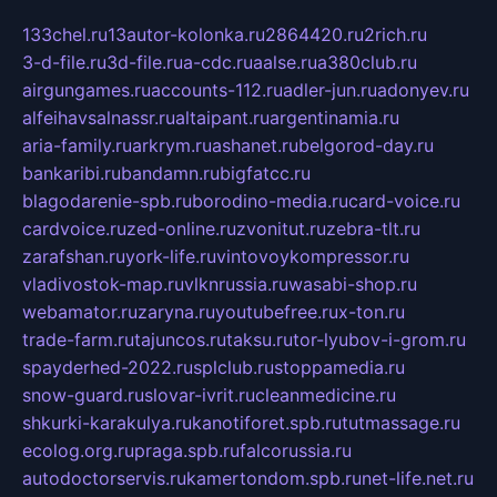
133chel.ru
13autor-kolonka.ru
2864420.ru
2rich.ru
3-d-file.ru
3d-file.ru
a-cdc.ru
aalse.ru
a380club.ru
airgungames.ru
accounts-112.ru
adler-jun.ru
adonyev.ru
alfeihavsalnassr.ru
altaipant.ru
argentinamia.ru
aria-family.ru
arkrym.ru
ashanet.ru
belgorod-day.ru
bankaribi.ru
bandamn.ru
bigfatcc.ru
blagodarenie-spb.ru
borodino-media.ru
card-voice.ru
cardvoice.ru
zed-online.ru
zvonitut.ru
zebra-tlt.ru
zarafshan.ru
york-life.ru
vintovoykompressor.ru
vladivostok-map.ru
vlknrussia.ru
wasabi-shop.ru
webamator.ru
zaryna.ru
youtubefree.ru
x-ton.ru
trade-farm.ru
tajuncos.ru
taksu.ru
tor-lyubov-i-grom.ru
spayderhed-2022.ru
splclub.ru
stoppamedia.ru
snow-guard.ru
slovar-ivrit.ru
cleanmedicine.ru
shkurki-karakulya.ru
kanotiforet.spb.ru
tutmassage.ru
ecolog.org.ru
praga.spb.ru
falcorussia.ru
autodoctorservis.ru
kamertondom.spb.ru
net-life.net.ru