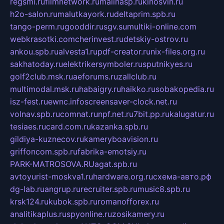
regsmi.ru
filmnetwork.ru
malinasp.ru
kinosvin.ru
h2o-salon.ru
malutkayork.ru
deltaprim.spb.ru
tango-perm.ru
gooddir.ru
sgv.su
multiki-online.com
webkrasotki.com
cherinvest.ru
detskiy-ostrov.ru
ankou.spb.ru
alvesta1.ru
pdf-creator.ru
nix-files.org.ru
sakhatoday.ru
elektrikersymboler.ru
sputnikyes.ru
golf2club.msk.ru
aeforums.ru
zallclub.ru
multimodal.msk.ru
habaigry.ru
haikko.ru
sobakopedia.ru
isz-fest.ru
ewnc.info
screensaver-clock.net.ru
volnav.spb.ru
comnat.ru
npf.net.ru
7bit.pp.ru
kalugatur.ru
tesiaes.ru
card.com.ru
kazanka.spb.ru
gildiya-kuznecov.ru
kameryboavision.ru
griffoncom.spb.ru
fabrika-emotsiy.ru
PARK-MATROSOVA.RU
agat.spb.ru
avtoyurist-moskva1.ru
hardware.org.ru
схема-авто.рф
dg-lab.ru
angrup.ru
recruiter.spb.ru
music8.spb.ru
krsk124.ru
kubok.spb.ru
romanofforex.ru
analitikaplus.ru
spyonline.ru
zosikamery.ru