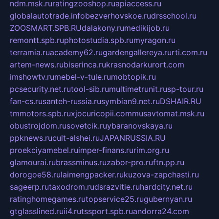
ndm.msk.ru
ratingzooshop.ru
apiaccess.ru
globalautotrade.info
bezverhovskoe.ru
drsschool.ru
ZOOSMART.SPB.RU
dalakony.ru
medikijob.ru
remontt.spb.ru
photostudia.spb.ru
myragon.ru
terramia.ru
academy62.ru
gardengallereya.ru
rti.com.ru
artem-news.ru
biserinca.ru
krasnodarkurort.com
imshowtv.ru
mebel-v-tule.ru
mobtopik.ru
pcsecurity.net.ru
tool-sib.ru
multimetrunit.ru
sp-tour.ru
fan-cs.ru
santeh-russia.ru
symbian9.net.ru
DSHAIR.RU
tmmotors.spb.ru
xjocuricopii.com
musavtomat.msk.ru
obustrojdom.ru
sovetcik.ru
ybaranovskaya.ru
ppknews.ru
cult-alshei.ru
JAPANRUSSIA.RU
proekciyamebel.ru
imper-finans.ru
rim.org.ru
glamourai.ru
brassminus.ru
zabor-pro.ru
ftn.pp.ru
dorogoe58.ru
laimengpacker.ru
kuzova-zapchasti.ru
sageerp.ru
taxodrom.ru
dsrazvitie.ru
hardcity.net.ru
ratinghomegames.ru
topservice25.ru
gubernyan.ru
gtglasslined.ru
ii4.ru
tssport.spb.ru
andorra24.com