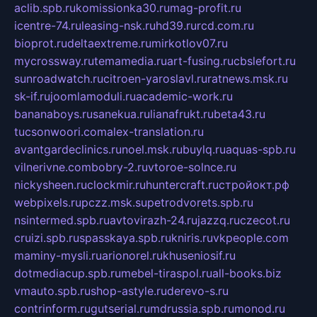
aclib.spb.ru
komissionka30.ru
mag-profit.ru
icentre-74.ru
leasing-nsk.ru
hd39.ru
rcd.com.ru
bioprot.ru
deltaextreme.ru
mirkotlov07.ru
mycrossway.ru
temamedia.ru
art-fusing.ru
cbslefort.ru
sunroadwatch.ru
citroen-yaroslavl.ru
ratnews.msk.ru
sk-if.ru
joomlamoduli.ru
academic-work.ru
bananaboys.ru
sanekua.ru
lianafrukt.ru
beta43.ru
tucsonwoori.com
alex-translation.ru
avantgardeclinics.ru
noel.msk.ru
buylq.ru
aquas-spb.ru
vilnerivne.com
bobry-2.ru
vtoroe-solnce.ru
nickysheen.ru
clockmir.ru
huntercraft.ru
стройокт.рф
webpixels.ru
pczz.msk.su
petrodvorets.spb.ru
nsintermed.spb.ru
avtovirazh-24.ru
jazzq.ru
czecot.ru
cruizi.spb.ru
spasskaya.spb.ru
kniris.ru
vkpeople.com
maminy-mysli.ru
arionorel.ru
khuseniosif.ru
dotmediacup.spb.ru
mebel-tiraspol.ru
all-books.biz
vmauto.spb.ru
shop-astyle.ru
derevo-s.ru
contrinform.ru
gutserial.ru
mdrussia.spb.ru
monod.ru