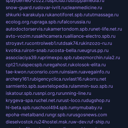
spayderhed-2022.ru
splclub.ru
stoppamedia.ru
snow-guard.ru
slovar-ivrit.ru
cleanmedicine.ru
shkurki-karakulya.ru
kanotiforet.spb.ru
tutmassage.ru
ecolog.org.ru
praga.spb.ru
falcorussia.ru
autodoctorservis.ru
kamertondom.spb.ru
net-life.net.ru
avto-vozim.ru
sakhcamera.ru
alliance-electro.spb.ru
stroyavt.ru
controlweb1.ru
tdsak74.ru
kinzozo-ru.ru
kvotka.ru
iron-snab.ru
costa-bella.ru
eugrus.pp.ru
associaciya39.ru
primexpo.spb.ru
bezmorchin.ru
ia2.ru
cpt21.ru
ispecspb.ru
regahost.ru
kolosok-elita.ru
tae-kwon.ru
consrio.com.ru
insiam.ru
avegainfo.ru
archery161.ru
bigencyclica.ru
vlast16.ru
korru.net
sarmiento.spb.su
extelopedia.ru
lammin-suo.spb.ru
iskatour.spb.ru
snpi.org.ru
running-line.ru
krygeva-spa.ru
chel.net.ru
rust-loco.ru
dugshop.ru
hl-beta.spb.ru
school494.spb.ru
mymubaby.ru
epoha-metalband.ru
ngr.spb.ru
rusgosnews.com
dieselvostok.ru
24hostel.msk.ru
w-dev.ru
f-ship.ru