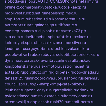
sloboda-ural.pp.ru
AUTO-COM.SU
hohota.net
alimy.ru
online-z.com
aromat-vostoka.ru
otdelkaexp.ru
mobilvest.ru
bbd.net.ru
mebelshop.msk.ru
smp-forum.ru
bastion-td.ru
kosmoscreative.ru
avrmotors.ru
art-galadesign.ru
tiffany-c.ru
ecostep-samara.ru
d-p.spb.ru
галактика73.рф
sko.com.ru
davitamebel-spb.ru
fotsis.ru
tesiaes.ru
kokoroyari.spb.ru
blesna-kazan.ru
mossilver.ru
lenderoq.ru
sergeydobrin.ru
tochkazvuka.msk.ru
people-of-art.ru
bezzubova.ru
clubtibet.ru
orior-aks.ru
dynamoauto.ru
szk-favorit.ru
carlines.ru
flatnsk.ru
kingbolenskaner.ru
alex-motor.ru
astroline.net.ru
act1.spb.ru
polyglot.com.ru
gidlipetsk.ru
ooo-driada.ru
detsad125.ru
mir-zdoroviya.ru
bruslanovo.ru
siterem.ru
council.spb.ru
лодкипатриот.рф
kafekolizey.ru
iclub.net.ru
gazon-easy.ru
sugarepilekb.ru
grinox.ru
pylesostineco.ru
msts-ozarenie.ru
kameryjooan.ru
artemovskij.ru
dopler.spb.ru
aid70.ru
metall-perm.ru