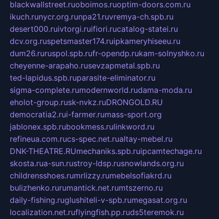
blackwallstreet.ru
oboimos.ru
optim-doors.com.ru
ikuch.ru
nycr.org.ru
npa21.ru
vremya-ch.spb.ru
desert000.ru
ivtorgi.ru
ifiori.ru
catalog-statei.ru
dcv.org.ru
spetsmaster174.ru
ipkameryhiseeu.ru
dum26.ru
ruspol.spb.ru
fr-opendp.ru
kam-solnyshko.ru
cheyenne-arapaho.ru
sevzapmetal.spb.ru
ted-lapidus.spb.ru
parasite-eliminator.ru
sigma-complete.ru
modernworld.ru
dama-moda.ru
eholot-group.ru
sk-nvkz.ru
DRONGOLD.RU
democratia2.ru
i-farmer.ru
mass-sport.org
jablonex.spb.ru
bookmess.ru
linkword.ru
refineua.com.ru
cs-spec.net.ru
altay-mebel.ru
DNK-THEATRE.RU
mechaniks.spb.ru
ipcamtechage.ru
skosta.ru
a-sun.ru
stroy-ldsp.ru
snowlands.org.ru
childrensshoes.ru
mrlizzy.ru
mebelsofiakrd.ru
bulizhenko.ru
rumantick.net.ru
mtszerno.ru
daily-fishing.ru
glushiteli-v-spb.ru
megasat.org.ru
localization.net.ru
flyingfish.pp.ru
ds5teremok.ru