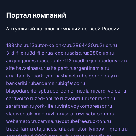
Портал компаний
Актуальный каталог компаний по всей России
133chel.ru
13autor-kolonka.ru
2864420.ru
2rich.ru
3-d-file.ru
3d-file.ru
a-cdc.ru
aalse.ru
a380club.ru
airgungames.ru
accounts-112.ru
adler-jun.ru
adonyev.ru
alfeihavsalnassr.ru
altaipant.ru
argentinamia.ru
aria-family.ru
arkrym.ru
ashanet.ru
belgorod-day.ru
bankaribi.ru
bandamn.ru
bigfatcc.ru
blagodarenie-spb.ru
borodino-media.ru
card-voice.ru
cardvoice.ru
zed-online.ru
zvonitut.ru
zebra-tlt.ru
zarafshan.ru
york-life.ru
vintovoykompressor.ru
vladivostok-map.ru
vlknrussia.ru
wasabi-shop.ru
webamator.ru
zaryna.ru
youtubefree.ru
x-ton.ru
trade-farm.ru
tajuncos.ru
taksu.ru
tor-lyubov-i-grom.ru