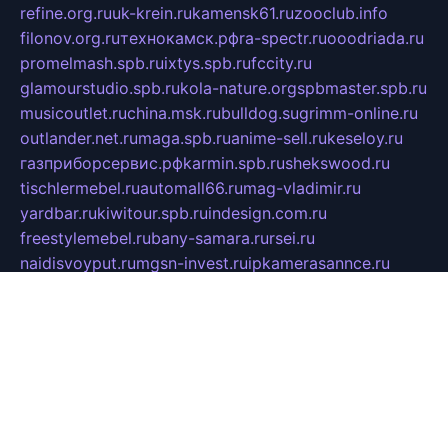
refine.org.ru
uk-krein.ru
kamensk61.ru
zooclub.info
filonov.org.ru
технокамск.рф
ra-spectr.ru
ooodriada.ru
promelmash.spb.ru
ixtys.spb.ru
fccity.ru
glamourstudio.spb.ru
kola-nature.org
spbmaster.spb.ru
musicoutlet.ru
china.msk.ru
bulldog.su
grimm-online.ru
outlander.net.ru
maga.spb.ru
anime-sell.ru
keseloy.ru
газприборсервис.рф
karmin.spb.ru
shekswood.ru
tischlermebel.ru
automall66.ru
mag-vladimir.ru
yardbar.ru
kiwitour.spb.ru
indesign.com.ru
freestylemebel.ru
bany-samara.ru
rsei.ru
naidisvoyput.ru
mgsn-invest.ru
ipkamerasannce.ru
alicante-house.ru
ibelka74.ru
cozyhouse.info
vlkargalev-studio.ru
700mb.ru
figura-ufa.ru
alina-live.ru
belarusiannews.ru
womenknow.ru
dos-vniimk.ru
sega.net.ru
dv.net.ru
phenomenonsofhistory.com
telesputnik.net.ru
wall.pp.ru
pylesosroidmi.ru
gtc-clan.ru
cligs.ru
bibikazap.ru
popova.org.ru
netwhistler.spb.ru
bellvil.ru
bonzon.ru
iss-vladik.ru