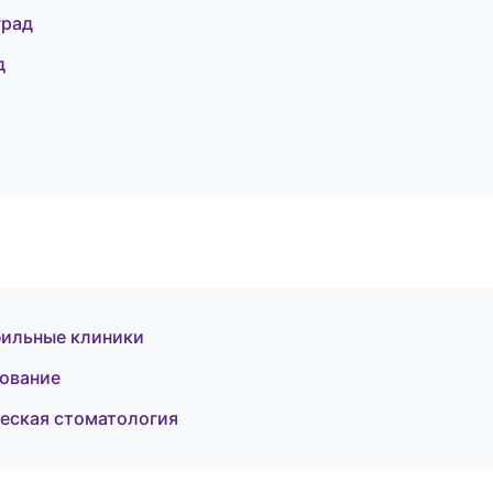
град
д
фильные клиники
рование
ческая стоматология