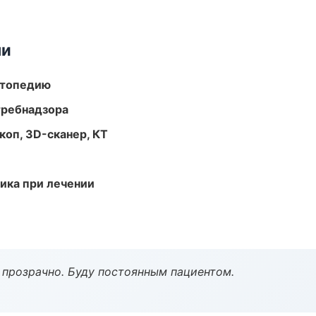
ми
ортопедию
требнадзора
оп, 3D-сканер, КТ
тика при лечении
ё прозрачно. Буду постоянным пациентом.