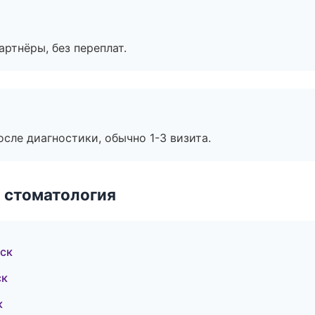
артнёры, без переплат.
сле диагностики, обычно 1-3 визита.
 стоматология
ск
ск
к