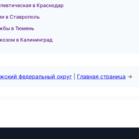
апевтическая в Краснодар
сии в Ставрополь
ужбы в Тюмень
ркозом в Калининград
лжский федеральный округ
|
Главная страница
→