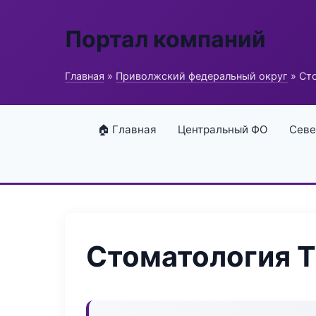
Портал компаний
Главная
»
Приволжский федеральный округ
» Сто
🏠 Главная
Центральный ФО
Севе
Стоматология T