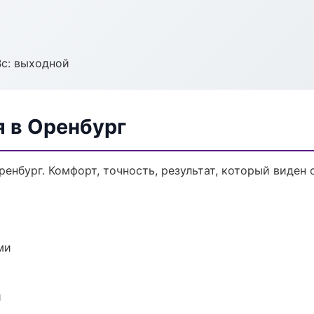
Вс: выходной
я в Оренбург
енбург. Комфорт, точность, результат, который виден с
ми
и