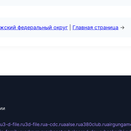
лжский федеральный округ
|
Главная страница
→
сии
ru
3-d-file.ru
3d-file.ru
a-cdc.ru
aalse.ru
a380club.ru
airgungame