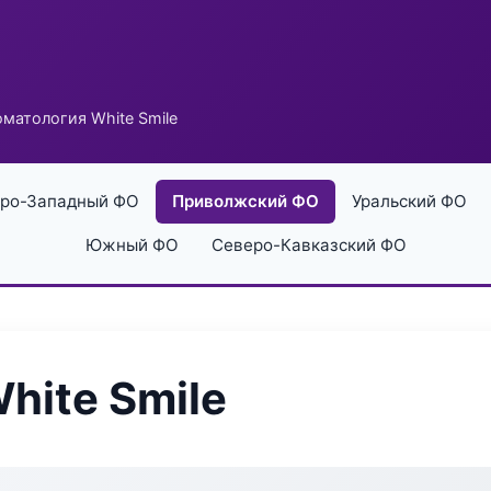
матология White Smile
ро-Западный ФО
Приволжский ФО
Уральский ФО
Южный ФО
Северо-Кавказский ФО
hite Smile