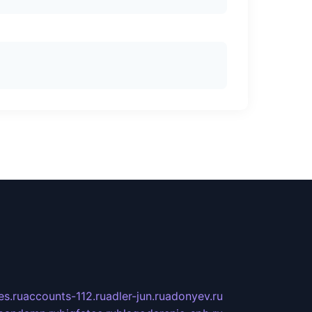
s.ru
accounts-112.ru
adler-jun.ru
adonyev.ru