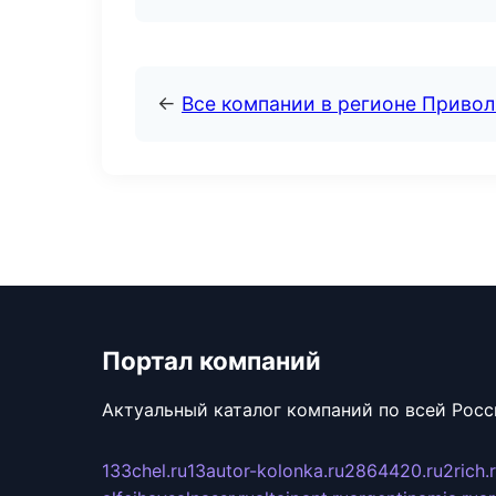
←
Все компании в регионе Приво
Портал компаний
Актуальный каталог компаний по всей Рос
133chel.ru
13autor-kolonka.ru
2864420.ru
2rich.