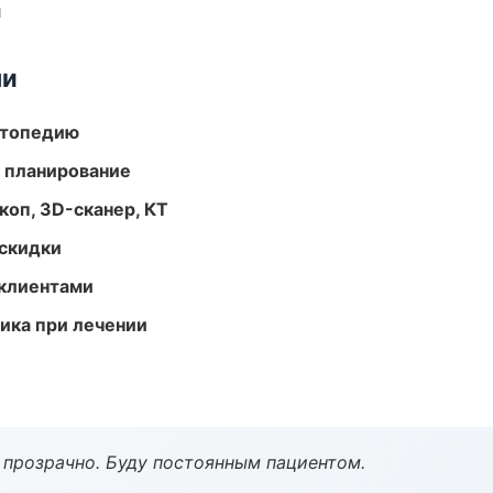
и
ми
ортопедию
 планирование
оп, 3D-сканер, КТ
скидки
 клиентами
тика при лечении
ё прозрачно. Буду постоянным пациентом.