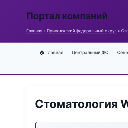
Портал компаний
Главная
»
Приволжский федеральный округ
» Сто
🏠 Главная
Центральный ФО
Севе
Стоматология W