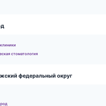
од
 клиники
еская стоматология
лжский федеральный округ
ород