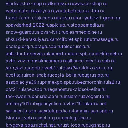
vladivostok-map.ru
vlknrussia.ru
wasabi-shop.ru
webamator.ru
zaryna.ru
youtubefree.ru
x-ton.ru
trade-farm.ru
tajuncos.ru
taksu.ru
tor-lyubov-i-grom.ru
spayderhed-2022.ru
splclub.ru
stoppamedia.ru
snow-guard.ru
slovar-ivrit.ru
cleanmedicine.ru
shkurki-karakulya.ru
kanotiforet.spb.ru
tutmassage.ru
ecolog.org.ru
praga.spb.ru
falcorussia.ru
autodoctorservis.ru
kamertondom.spb.ru
net-life.net.ru
avto-vozim.ru
sakhcamera.ru
alliance-electro.spb.ru
stroyavt.ru
controlweb1.ru
tdsak74.ru
kinzozo-ru.ru
kvotka.ru
iron-snab.ru
costa-bella.ru
eugrus.pp.ru
associaciya39.ru
primexpo.spb.ru
bezmorchin.ru
ia2.ru
cpt21.ru
ispecspb.ru
regahost.ru
kolosok-elita.ru
tae-kwon.ru
consrio.com.ru
insiam.ru
avegainfo.ru
archery161.ru
bigencyclica.ru
vlast16.ru
korru.net
sarmiento.spb.su
extelopedia.ru
lammin-suo.spb.ru
iskatour.spb.ru
snpi.org.ru
running-line.ru
krygeva-spa.ru
chel.net.ru
rust-loco.ru
dugshop.ru