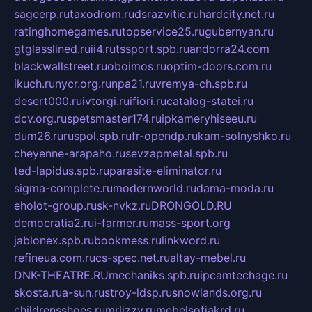
sageerp.ru
taxodrom.ru
dsrazvitie.ru
hardcity.net.ru
ratinghomegames.ru
topservice25.ru
gubernyan.ru
gtglasslined.ru
ii4.ru
tssport.spb.ru
andorra24.com
blackwallstreet.ru
oboimos.ru
optim-doors.com.ru
ikuch.ru
nycr.org.ru
npa21.ru
vremya-ch.spb.ru
desert000.ru
ivtorgi.ru
ifiori.ru
catalog-statei.ru
dcv.org.ru
spetsmaster174.ru
ipkameryhiseeu.ru
dum26.ru
ruspol.spb.ru
fr-opendp.ru
kam-solnyshko.ru
cheyenne-arapaho.ru
sevzapmetal.spb.ru
ted-lapidus.spb.ru
parasite-eliminator.ru
sigma-complete.ru
modernworld.ru
dama-moda.ru
eholot-group.ru
sk-nvkz.ru
DRONGOLD.RU
democratia2.ru
i-farmer.ru
mass-sport.org
jablonex.spb.ru
bookmess.ru
linkword.ru
refineua.com.ru
cs-spec.net.ru
altay-mebel.ru
DNK-THEATRE.RU
mechaniks.spb.ru
ipcamtechage.ru
skosta.ru
a-sun.ru
stroy-ldsp.ru
snowlands.org.ru
childrensshoes.ru
mrlizzy.ru
mebelsofiakrd.ru