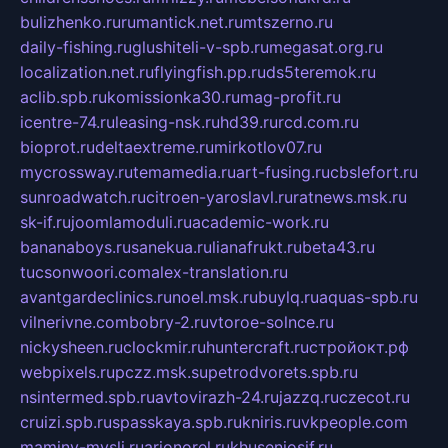
bulizhenko.ru
rumantick.net.ru
mtszerno.ru
daily-fishing.ru
glushiteli-v-spb.ru
megasat.org.ru
localization.net.ru
flyingfish.pp.ru
ds5teremok.ru
aclib.spb.ru
komissionka30.ru
mag-profit.ru
icentre-74.ru
leasing-nsk.ru
hd39.ru
rcd.com.ru
bioprot.ru
deltaextreme.ru
mirkotlov07.ru
mycrossway.ru
temamedia.ru
art-fusing.ru
cbslefort.ru
sunroadwatch.ru
citroen-yaroslavl.ru
ratnews.msk.ru
sk-if.ru
joomlamoduli.ru
academic-work.ru
bananaboys.ru
sanekua.ru
lianafrukt.ru
beta43.ru
tucsonwoori.com
alex-translation.ru
avantgardeclinics.ru
noel.msk.ru
buylq.ru
aquas-spb.ru
vilnerivne.com
bobry-2.ru
vtoroe-solnce.ru
nickysheen.ru
clockmir.ru
huntercraft.ru
стройокт.рф
webpixels.ru
pczz.msk.su
petrodvorets.spb.ru
nsintermed.spb.ru
avtovirazh-24.ru
jazzq.ru
czecot.ru
cruizi.spb.ru
spasskaya.spb.ru
kniris.ru
vkpeople.com
maminy-mysli.ru
arionorel.ru
khuseniosif.ru