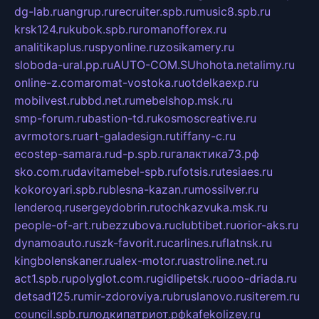
dg-lab.ru
angrup.ru
recruiter.spb.ru
music8.spb.ru
krsk124.ru
kubok.spb.ru
romanofforex.ru
analitikaplus.ru
spyonline.ru
zosikamery.ru
sloboda-ural.pp.ru
AUTO-COM.SU
hohota.net
alimy.ru
online-z.com
aromat-vostoka.ru
otdelkaexp.ru
mobilvest.ru
bbd.net.ru
mebelshop.msk.ru
smp-forum.ru
bastion-td.ru
kosmoscreative.ru
avrmotors.ru
art-galadesign.ru
tiffany-c.ru
ecostep-samara.ru
d-p.spb.ru
галактика73.рф
sko.com.ru
davitamebel-spb.ru
fotsis.ru
tesiaes.ru
kokoroyari.spb.ru
blesna-kazan.ru
mossilver.ru
lenderoq.ru
sergeydobrin.ru
tochkazvuka.msk.ru
people-of-art.ru
bezzubova.ru
clubtibet.ru
orior-aks.ru
dynamoauto.ru
szk-favorit.ru
carlines.ru
flatnsk.ru
kingbolenskaner.ru
alex-motor.ru
astroline.net.ru
act1.spb.ru
polyglot.com.ru
gidlipetsk.ru
ooo-driada.ru
detsad125.ru
mir-zdoroviya.ru
bruslanovo.ru
siterem.ru
council.spb.ru
лодкипатриот.рф
kafekolizey.ru