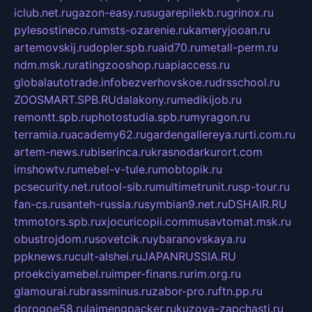
iclub.net.ru
gazon-easy.ru
sugarepilekb.ru
grinox.ru
pylesostineco.ru
msts-ozarenie.ru
kameryjooan.ru
artemovskij.ru
dopler.spb.ru
aid70.ru
metall-perm.ru
ndm.msk.ru
ratingzooshop.ru
apiaccess.ru
globalautotrade.info
bezverhovskoe.ru
drsschool.ru
ZOOSMART.SPB.RU
dalakony.ru
medikijob.ru
remontt.spb.ru
photostudia.spb.ru
myragon.ru
terramia.ru
academy62.ru
gardengallereya.ru
rti.com.ru
artem-news.ru
biserinca.ru
krasnodarkurort.com
imshowtv.ru
mebel-v-tule.ru
mobtopik.ru
pcsecurity.net.ru
tool-sib.ru
multimetrunit.ru
sp-tour.ru
fan-cs.ru
santeh-russia.ru
symbian9.net.ru
DSHAIR.RU
tmmotors.spb.ru
xjocuricopii.com
musavtomat.msk.ru
obustrojdom.ru
sovetcik.ru
ybaranovskaya.ru
ppknews.ru
cult-alshei.ru
JAPANRUSSIA.RU
proekciyamebel.ru
imper-finans.ru
rim.org.ru
glamourai.ru
brassminus.ru
zabor-pro.ru
ftn.pp.ru
dorogoe58.ru
laimengpacker.ru
kuzova-zapchasti.ru