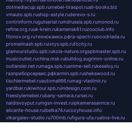
dotmediacup.spb.ru
mebel-tiraspol.ru
all-books.biz
vmauto.spb.ru
shop-astyle.ru
derevo-s.ru
contrinform.ru
gutserial.ru
mdrussia.spb.ru
monod.ru
refine.org.ru
uk-krein.ru
kamensk61.ru
zooclub.info
filonov.org.ru
технокамск.рф
ra-spectr.ru
ooodriada.ru
promelmash.spb.ru
ixtys.spb.ru
fccity.ru
glamourstudio.spb.ru
kola-nature.org
spbmaster.spb.ru
musicoutlet.ru
china.msk.ru
bulldog.su
grimm-online.ru
outlander.net.ru
maga.spb.ru
anime-sell.ru
keseloy.ru
газприборсервис.рф
karmin.spb.ru
shekswood.ru
tischlermebel.ru
automall66.ru
mag-vladimir.ru
yardbar.ru
kiwitour.spb.ru
indesign.com.ru
freestylemebel.ru
bany-samara.ru
rsei.ru
naidisvoyput.ru
mgsn-invest.ru
ipkamerasannce.ru
alicante-house.ru
ibelka74.ru
cozyhouse.info
vlkargalev-studio.ru
700mb.ru
figura-ufa.ru
alina-live.ru
belarusiannews.ru
womenknow.ru
dos-vniimk.ru