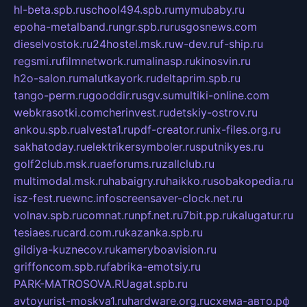
hl-beta.spb.ru
school494.spb.ru
mymubaby.ru
epoha-metalband.ru
ngr.spb.ru
rusgosnews.com
dieselvostok.ru
24hostel.msk.ru
w-dev.ru
f-ship.ru
regsmi.ru
filmnetwork.ru
malinasp.ru
kinosvin.ru
h2o-salon.ru
malutkayork.ru
deltaprim.spb.ru
tango-perm.ru
gooddir.ru
sgv.su
multiki-online.com
webkrasotki.com
cherinvest.ru
detskiy-ostrov.ru
ankou.spb.ru
alvesta1.ru
pdf-creator.ru
nix-files.org.ru
sakhatoday.ru
elektrikersymboler.ru
sputnikyes.ru
golf2club.msk.ru
aeforums.ru
zallclub.ru
multimodal.msk.ru
habaigry.ru
haikko.ru
sobakopedia.ru
isz-fest.ru
ewnc.info
screensaver-clock.net.ru
volnav.spb.ru
comnat.ru
npf.net.ru
7bit.pp.ru
kalugatur.ru
tesiaes.ru
card.com.ru
kazanka.spb.ru
gildiya-kuznecov.ru
kameryboavision.ru
griffoncom.spb.ru
fabrika-emotsiy.ru
PARK-MATROSOVA.RU
agat.spb.ru
avtoyurist-moskva1.ru
hardware.org.ru
схема-авто.рф