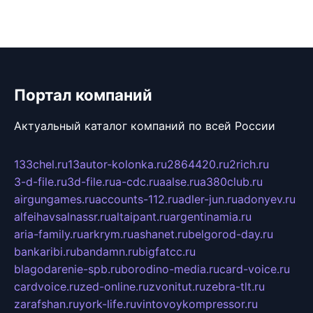
Портал компаний
Актуальный каталог компаний по всей России
133chel.ru
13autor-kolonka.ru
2864420.ru
2rich.ru
3-d-file.ru
3d-file.ru
a-cdc.ru
aalse.ru
a380club.ru
airgungames.ru
accounts-112.ru
adler-jun.ru
adonyev.ru
alfeihavsalnassr.ru
altaipant.ru
argentinamia.ru
aria-family.ru
arkrym.ru
ashanet.ru
belgorod-day.ru
bankaribi.ru
bandamn.ru
bigfatcc.ru
blagodarenie-spb.ru
borodino-media.ru
card-voice.ru
cardvoice.ru
zed-online.ru
zvonitut.ru
zebra-tlt.ru
zarafshan.ru
york-life.ru
vintovoykompressor.ru