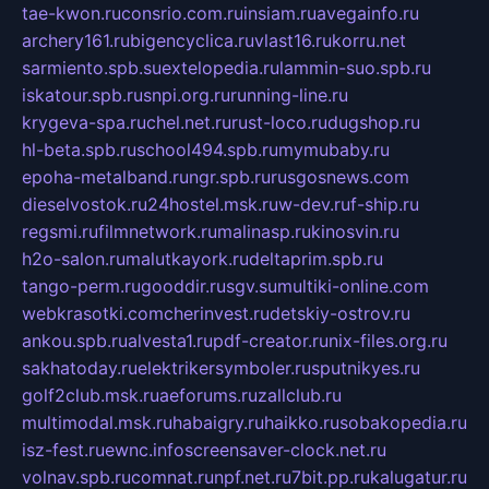
tae-kwon.ru
consrio.com.ru
insiam.ru
avegainfo.ru
archery161.ru
bigencyclica.ru
vlast16.ru
korru.net
sarmiento.spb.su
extelopedia.ru
lammin-suo.spb.ru
iskatour.spb.ru
snpi.org.ru
running-line.ru
krygeva-spa.ru
chel.net.ru
rust-loco.ru
dugshop.ru
hl-beta.spb.ru
school494.spb.ru
mymubaby.ru
epoha-metalband.ru
ngr.spb.ru
rusgosnews.com
dieselvostok.ru
24hostel.msk.ru
w-dev.ru
f-ship.ru
regsmi.ru
filmnetwork.ru
malinasp.ru
kinosvin.ru
h2o-salon.ru
malutkayork.ru
deltaprim.spb.ru
tango-perm.ru
gooddir.ru
sgv.su
multiki-online.com
webkrasotki.com
cherinvest.ru
detskiy-ostrov.ru
ankou.spb.ru
alvesta1.ru
pdf-creator.ru
nix-files.org.ru
sakhatoday.ru
elektrikersymboler.ru
sputnikyes.ru
golf2club.msk.ru
aeforums.ru
zallclub.ru
multimodal.msk.ru
habaigry.ru
haikko.ru
sobakopedia.ru
isz-fest.ru
ewnc.info
screensaver-clock.net.ru
volnav.spb.ru
comnat.ru
npf.net.ru
7bit.pp.ru
kalugatur.ru