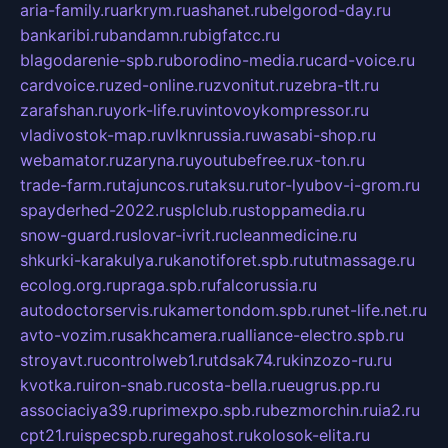
aria-family.ru
arkrym.ru
ashanet.ru
belgorod-day.ru
bankaribi.ru
bandamn.ru
bigfatcc.ru
blagodarenie-spb.ru
borodino-media.ru
card-voice.ru
cardvoice.ru
zed-online.ru
zvonitut.ru
zebra-tlt.ru
zarafshan.ru
york-life.ru
vintovoykompressor.ru
vladivostok-map.ru
vlknrussia.ru
wasabi-shop.ru
webamator.ru
zaryna.ru
youtubefree.ru
x-ton.ru
trade-farm.ru
tajuncos.ru
taksu.ru
tor-lyubov-i-grom.ru
spayderhed-2022.ru
splclub.ru
stoppamedia.ru
snow-guard.ru
slovar-ivrit.ru
cleanmedicine.ru
shkurki-karakulya.ru
kanotiforet.spb.ru
tutmassage.ru
ecolog.org.ru
praga.spb.ru
falcorussia.ru
autodoctorservis.ru
kamertondom.spb.ru
net-life.net.ru
avto-vozim.ru
sakhcamera.ru
alliance-electro.spb.ru
stroyavt.ru
controlweb1.ru
tdsak74.ru
kinzozo-ru.ru
kvotka.ru
iron-snab.ru
costa-bella.ru
eugrus.pp.ru
associaciya39.ru
primexpo.spb.ru
bezmorchin.ru
ia2.ru
cpt21.ru
ispecspb.ru
regahost.ru
kolosok-elita.ru