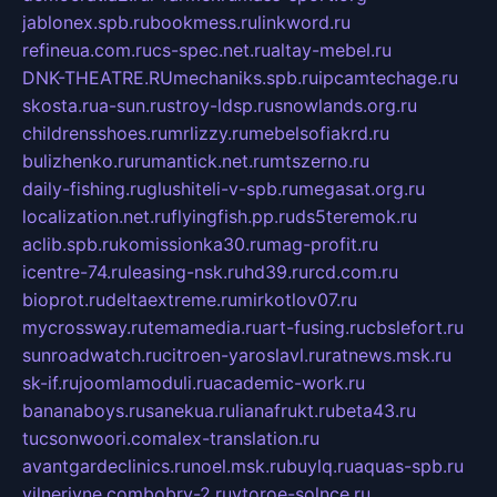
jablonex.spb.ru
bookmess.ru
linkword.ru
refineua.com.ru
cs-spec.net.ru
altay-mebel.ru
DNK-THEATRE.RU
mechaniks.spb.ru
ipcamtechage.ru
skosta.ru
a-sun.ru
stroy-ldsp.ru
snowlands.org.ru
childrensshoes.ru
mrlizzy.ru
mebelsofiakrd.ru
bulizhenko.ru
rumantick.net.ru
mtszerno.ru
daily-fishing.ru
glushiteli-v-spb.ru
megasat.org.ru
localization.net.ru
flyingfish.pp.ru
ds5teremok.ru
aclib.spb.ru
komissionka30.ru
mag-profit.ru
icentre-74.ru
leasing-nsk.ru
hd39.ru
rcd.com.ru
bioprot.ru
deltaextreme.ru
mirkotlov07.ru
mycrossway.ru
temamedia.ru
art-fusing.ru
cbslefort.ru
sunroadwatch.ru
citroen-yaroslavl.ru
ratnews.msk.ru
sk-if.ru
joomlamoduli.ru
academic-work.ru
bananaboys.ru
sanekua.ru
lianafrukt.ru
beta43.ru
tucsonwoori.com
alex-translation.ru
avantgardeclinics.ru
noel.msk.ru
buylq.ru
aquas-spb.ru
vilnerivne.com
bobry-2.ru
vtoroe-solnce.ru