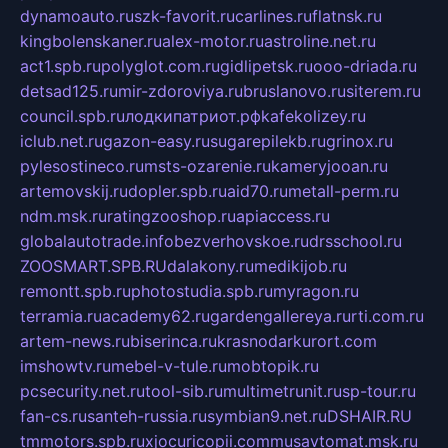
dynamoauto.ru
szk-favorit.ru
carlines.ru
flatnsk.ru
kingbolenskaner.ru
alex-motor.ru
astroline.net.ru
act1.spb.ru
polyglot.com.ru
gidlipetsk.ru
ooo-driada.ru
detsad125.ru
mir-zdoroviya.ru
bruslanovo.ru
siterem.ru
council.spb.ru
лодкипатриот.рф
kafekolizey.ru
iclub.net.ru
gazon-easy.ru
sugarepilekb.ru
grinox.ru
pylesostineco.ru
msts-ozarenie.ru
kameryjooan.ru
artemovskij.ru
dopler.spb.ru
aid70.ru
metall-perm.ru
ndm.msk.ru
ratingzooshop.ru
apiaccess.ru
globalautotrade.info
bezverhovskoe.ru
drsschool.ru
ZOOSMART.SPB.RU
dalakony.ru
medikijob.ru
remontt.spb.ru
photostudia.spb.ru
myragon.ru
terramia.ru
academy62.ru
gardengallereya.ru
rti.com.ru
artem-news.ru
biserinca.ru
krasnodarkurort.com
imshowtv.ru
mebel-v-tule.ru
mobtopik.ru
pcsecurity.net.ru
tool-sib.ru
multimetrunit.ru
sp-tour.ru
fan-cs.ru
santeh-russia.ru
symbian9.net.ru
DSHAIR.RU
tmmotors.spb.ru
xjocuricopii.com
musavtomat.msk.ru