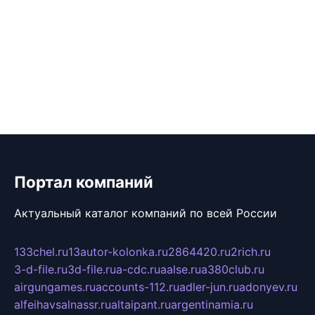
Портал компаний
Актуальный каталог компаний по всей России
133chel.ru
13autor-kolonka.ru
2864420.ru
2rich.ru
3-d-file.ru
3d-file.ru
a-cdc.ru
aalse.ru
a380club.ru
airgungames.ru
accounts-112.ru
adler-jun.ru
adonyev.ru
alfeihavsalnassr.ru
altaipant.ru
argentinamia.ru