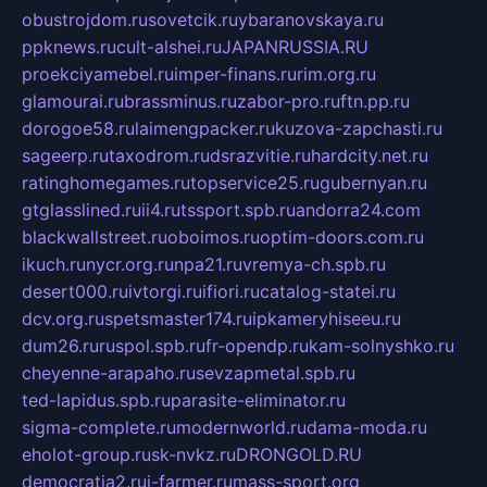
obustrojdom.ru
sovetcik.ru
ybaranovskaya.ru
ppknews.ru
cult-alshei.ru
JAPANRUSSIA.RU
proekciyamebel.ru
imper-finans.ru
rim.org.ru
glamourai.ru
brassminus.ru
zabor-pro.ru
ftn.pp.ru
dorogoe58.ru
laimengpacker.ru
kuzova-zapchasti.ru
sageerp.ru
taxodrom.ru
dsrazvitie.ru
hardcity.net.ru
ratinghomegames.ru
topservice25.ru
gubernyan.ru
gtglasslined.ru
ii4.ru
tssport.spb.ru
andorra24.com
blackwallstreet.ru
oboimos.ru
optim-doors.com.ru
ikuch.ru
nycr.org.ru
npa21.ru
vremya-ch.spb.ru
desert000.ru
ivtorgi.ru
ifiori.ru
catalog-statei.ru
dcv.org.ru
spetsmaster174.ru
ipkameryhiseeu.ru
dum26.ru
ruspol.spb.ru
fr-opendp.ru
kam-solnyshko.ru
cheyenne-arapaho.ru
sevzapmetal.spb.ru
ted-lapidus.spb.ru
parasite-eliminator.ru
sigma-complete.ru
modernworld.ru
dama-moda.ru
eholot-group.ru
sk-nvkz.ru
DRONGOLD.RU
democratia2.ru
i-farmer.ru
mass-sport.org