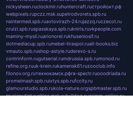
nickysheen.ru
clockmir.ru
huntercraft.ru
стройокт.рф
webpixels.ru
pczz.msk.su
petrodvorets.spb.ru
nsintermed.spb.ru
avtovirazh-24.ru
jazzq.ru
czecot.ru
cruizi.spb.ru
spasskaya.spb.ru
kniris.ru
vkpeople.com
maminy-mysli.ru
arionorel.ru
khuseniosif.ru
dotmediacup.spb.ru
mebel-tiraspol.ru
all-books.biz
vmauto.spb.ru
shop-astyle.ru
derevo-s.ru
contrinform.ru
gutserial.ru
mdrussia.spb.ru
monod.ru
refine.org.ru
uk-krein.ru
kamensk61.ru
zooclub.info
filonov.org.ru
технокамск.рф
ra-spectr.ru
ooodriada.ru
promelmash.spb.ru
ixtys.spb.ru
fccity.ru
glamourstudio.spb.ru
kola-nature.org
spbmaster.spb.ru
musicoutlet.ru
china.msk.ru
bulldog.su
grimm-online.ru
outlander.net.ru
maga.spb.ru
anime-sell.ru
keseloy.ru
газприборсервис.рф
karmin.spb.ru
shekswood.ru
tischlermebel.ru
automall66.ru
mag-vladimir.ru
yardbar.ru
kiwitour.spb.ru
indesign.com.ru
freestylemebel.ru
bany-samara.ru
rsei.ru