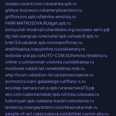
tesiaes.ru
card.com.ru
kazanka.spb.ru
gildiya-kuznecov.ru
kameryboavision.ru
griffoncom.spb.ru
fabrika-emotsiy.ru
PARK-MATROSOVA.RU
agat.spb.ru
avtoyurist-moskva1.ru
hardware.org.ru
схема-авто.рф
dg-lab.ru
angrup.ru
recruiter.spb.ru
music8.spb.ru
krsk124.ru
kubok.spb.ru
romanofforex.ru
analitikaplus.ru
spyonline.ru
zosikamery.ru
sloboda-ural.pp.ru
AUTO-COM.SU
hohota.net
alimy.ru
online-z.com
aromat-vostoka.ru
otdelkaexp.ru
mobilvest.ru
bbd.net.ru
mebelshop.msk.ru
smp-forum.ru
bastion-td.ru
kosmoscreative.ru
avrmotors.ru
art-galadesign.ru
tiffany-c.ru
ecostep-samara.ru
d-p.spb.ru
галактика73.рф
sko.com.ru
davitamebel-spb.ru
fotsis.ru
tesiaes.ru
kokoroyari.spb.ru
blesna-kazan.ru
mossilver.ru
lenderoq.ru
sergeydobrin.ru
tochkazvuka.msk.ru
people-of-art.ru
bezzubova.ru
clubtibet.ru
orior-aks.ru