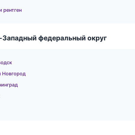
и рентген
о-Западный федеральный округ
водск
й Новгород
нинград
к