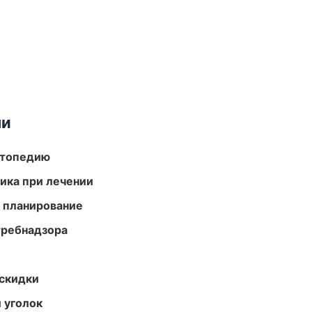
ми
ортопедию
тика при лечении
 планирование
требнадзора
скидки
 уголок