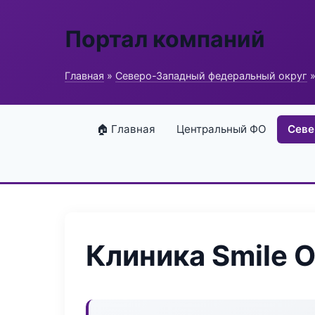
Портал компаний
Главная
»
Северо-Западный федеральный округ
»
🏠 Главная
Центральный ФО
Севе
Клиника Smile O