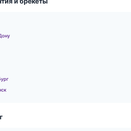
тия и брекеты
Дону
бург
нск
г