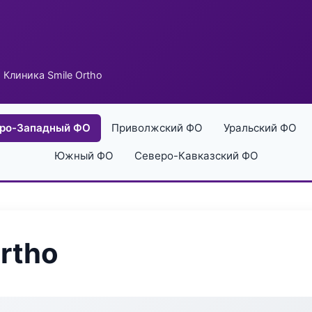
 Клиника Smile Ortho
ро-Западный ФО
Приволжский ФО
Уральский ФО
Южный ФО
Северо-Кавказский ФО
rtho