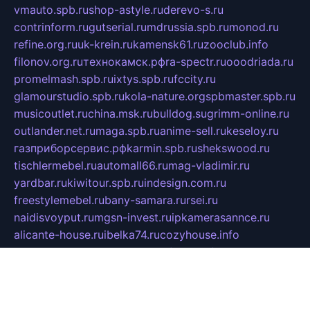
vmauto.spb.ru
shop-astyle.ru
derevo-s.ru
contrinform.ru
gutserial.ru
mdrussia.spb.ru
monod.ru
refine.org.ru
uk-krein.ru
kamensk61.ru
zooclub.info
filonov.org.ru
технокамск.рф
ra-spectr.ru
ooodriada.ru
promelmash.spb.ru
ixtys.spb.ru
fccity.ru
glamourstudio.spb.ru
kola-nature.org
spbmaster.spb.ru
musicoutlet.ru
china.msk.ru
bulldog.su
grimm-online.ru
outlander.net.ru
maga.spb.ru
anime-sell.ru
keseloy.ru
газприборсервис.рф
karmin.spb.ru
shekswood.ru
tischlermebel.ru
automall66.ru
mag-vladimir.ru
yardbar.ru
kiwitour.spb.ru
indesign.com.ru
freestylemebel.ru
bany-samara.ru
rsei.ru
naidisvoyput.ru
mgsn-invest.ru
ipkamerasannce.ru
alicante-house.ru
ibelka74.ru
cozyhouse.info
vlkargalev-studio.ru
700mb.ru
figura-ufa.ru
alina-live.ru
belarusiannews.ru
womenknow.ru
dos-vniimk.ru
sega.net.ru
dv.net.ru
phenomenonsofhistory.com
telesputnik.net.ru
wall.pp.ru
pylesosroidmi.ru