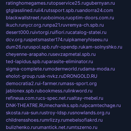
ratinghomegames.ru
topservice25.ru
gubernyan.ru
gtglasslined.ru
ii4.ru
tssport.spb.ru
andorra24.com
blackwallstreet.ru
oboimos.ru
optim-doors.com.ru
ikuch.ru
nycr.org.ru
npa21.ru
vremya-ch.spb.ru
desert000.ru
ivtorgi.ru
ifiori.ru
catalog-statei.ru
dcv.org.ru
spetsmaster174.ru
ipkameryhiseeu.ru
dum26.ru
ruspol.spb.ru
fr-opendp.ru
kam-solnyshko.ru
cheyenne-arapaho.ru
sevzapmetal.spb.ru
ted-lapidus.spb.ru
parasite-eliminator.ru
sigma-complete.ru
modernworld.ru
dama-moda.ru
eholot-group.ru
sk-nvkz.ru
DRONGOLD.RU
democratia2.ru
i-farmer.ru
mass-sport.org
jablonex.spb.ru
bookmess.ru
linkword.ru
refineua.com.ru
cs-spec.net.ru
altay-mebel.ru
DNK-THEATRE.RU
mechaniks.spb.ru
ipcamtechage.ru
skosta.ru
a-sun.ru
stroy-ldsp.ru
snowlands.org.ru
childrensshoes.ru
mrlizzy.ru
mebelsofiakrd.ru
bulizhenko.ru
rumantick.net.ru
mtszerno.ru