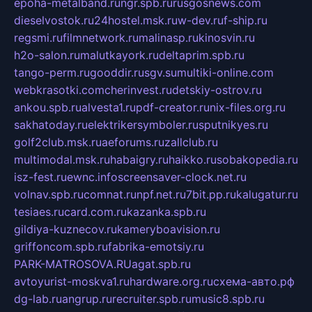
epoha-metalband.ru
ngr.spb.ru
rusgosnews.com
dieselvostok.ru
24hostel.msk.ru
w-dev.ru
f-ship.ru
regsmi.ru
filmnetwork.ru
malinasp.ru
kinosvin.ru
h2o-salon.ru
malutkayork.ru
deltaprim.spb.ru
tango-perm.ru
gooddir.ru
sgv.su
multiki-online.com
webkrasotki.com
cherinvest.ru
detskiy-ostrov.ru
ankou.spb.ru
alvesta1.ru
pdf-creator.ru
nix-files.org.ru
sakhatoday.ru
elektrikersymboler.ru
sputnikyes.ru
golf2club.msk.ru
aeforums.ru
zallclub.ru
multimodal.msk.ru
habaigry.ru
haikko.ru
sobakopedia.ru
isz-fest.ru
ewnc.info
screensaver-clock.net.ru
volnav.spb.ru
comnat.ru
npf.net.ru
7bit.pp.ru
kalugatur.ru
tesiaes.ru
card.com.ru
kazanka.spb.ru
gildiya-kuznecov.ru
kameryboavision.ru
griffoncom.spb.ru
fabrika-emotsiy.ru
PARK-MATROSOVA.RU
agat.spb.ru
avtoyurist-moskva1.ru
hardware.org.ru
схема-авто.рф
dg-lab.ru
angrup.ru
recruiter.spb.ru
music8.spb.ru