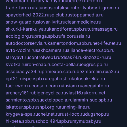
webamator.ru
zaryna.ru
youtubefree.ru
x-ton.ru
trade-farm.ru
tajuncos.ru
taksu.ru
tor-lyubov-i-grom.ru
spayderhed-2022.ru
splclub.ru
stoppamedia.ru
snow-guard.ru
slovar-ivrit.ru
cleanmedicine.ru
shkurki-karakulya.ru
kanotiforet.spb.ru
tutmassage.ru
ecolog.org.ru
praga.spb.ru
falcorussia.ru
autodoctorservis.ru
kamertondom.spb.ru
net-life.net.ru
avto-vozim.ru
sakhcamera.ru
alliance-electro.spb.ru
stroyavt.ru
controlweb1.ru
tdsak74.ru
kinzozo-ru.ru
kvotka.ru
iron-snab.ru
costa-bella.ru
eugrus.pp.ru
associaciya39.ru
primexpo.spb.ru
bezmorchin.ru
ia2.ru
cpt21.ru
ispecspb.ru
regahost.ru
kolosok-elita.ru
tae-kwon.ru
consrio.com.ru
insiam.ru
avegainfo.ru
archery161.ru
bigencyclica.ru
vlast16.ru
korru.net
sarmiento.spb.su
extelopedia.ru
lammin-suo.spb.ru
iskatour.spb.ru
snpi.org.ru
running-line.ru
krygeva-spa.ru
chel.net.ru
rust-loco.ru
dugshop.ru
hl-beta.spb.ru
school494.spb.ru
mymubaby.ru