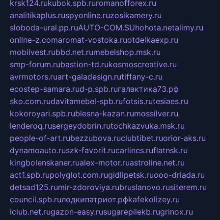
krsk124.ru
kubok.spb.ru
romanofforex.ru
analitikaplus.ru
spyonline.ru
zosikamery.ru
sloboda-ural.pp.ru
AUTO-COM.SU
hohota.net
alimy.ru
online-z.com
aromat-vostoka.ru
otdelkaexp.ru
mobilvest.ru
bbd.net.ru
mebelshop.msk.ru
smp-forum.ru
bastion-td.ru
kosmoscreative.ru
avrmotors.ru
art-galadesign.ru
tiffany-c.ru
ecostep-samara.ru
d-p.spb.ru
галактика73.рф
sko.com.ru
davitamebel-spb.ru
fotsis.ru
tesiaes.ru
kokoroyari.spb.ru
blesna-kazan.ru
mossilver.ru
lenderoq.ru
sergeydobrin.ru
tochkazvuka.msk.ru
people-of-art.ru
bezzubova.ru
clubtibet.ru
orior-aks.ru
dynamoauto.ru
szk-favorit.ru
carlines.ru
flatnsk.ru
kingbolenskaner.ru
alex-motor.ru
astroline.net.ru
act1.spb.ru
polyglot.com.ru
gidlipetsk.ru
ooo-driada.ru
detsad125.ru
mir-zdoroviya.ru
bruslanovo.ru
siterem.ru
council.spb.ru
лодкипатриот.рф
kafekolizey.ru
iclub.net.ru
gazon-easy.ru
sugarepilekb.ru
grinox.ru