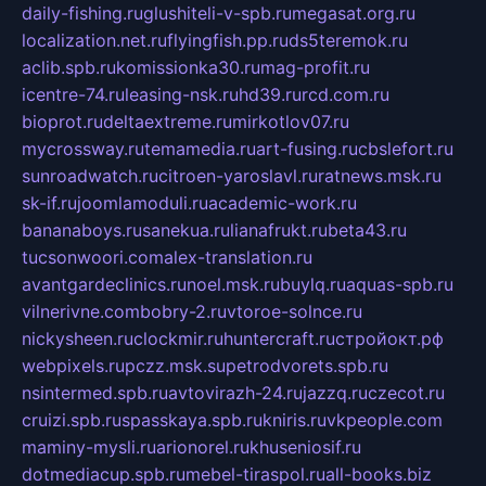
daily-fishing.ru
glushiteli-v-spb.ru
megasat.org.ru
localization.net.ru
flyingfish.pp.ru
ds5teremok.ru
aclib.spb.ru
komissionka30.ru
mag-profit.ru
icentre-74.ru
leasing-nsk.ru
hd39.ru
rcd.com.ru
bioprot.ru
deltaextreme.ru
mirkotlov07.ru
mycrossway.ru
temamedia.ru
art-fusing.ru
cbslefort.ru
sunroadwatch.ru
citroen-yaroslavl.ru
ratnews.msk.ru
sk-if.ru
joomlamoduli.ru
academic-work.ru
bananaboys.ru
sanekua.ru
lianafrukt.ru
beta43.ru
tucsonwoori.com
alex-translation.ru
avantgardeclinics.ru
noel.msk.ru
buylq.ru
aquas-spb.ru
vilnerivne.com
bobry-2.ru
vtoroe-solnce.ru
nickysheen.ru
clockmir.ru
huntercraft.ru
стройокт.рф
webpixels.ru
pczz.msk.su
petrodvorets.spb.ru
nsintermed.spb.ru
avtovirazh-24.ru
jazzq.ru
czecot.ru
cruizi.spb.ru
spasskaya.spb.ru
kniris.ru
vkpeople.com
maminy-mysli.ru
arionorel.ru
khuseniosif.ru
dotmediacup.spb.ru
mebel-tiraspol.ru
all-books.biz