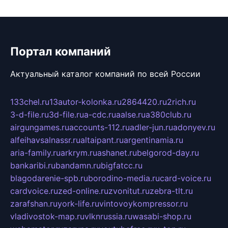
Портал компаний
Актуальный каталог компаний по всей России
133chel.ru
13autor-kolonka.ru
2864420.ru
2rich.ru
3-d-file.ru
3d-file.ru
a-cdc.ru
aalse.ru
a380club.ru
airgungames.ru
accounts-112.ru
adler-jun.ru
adonyev.ru
alfeihavsalnassr.ru
altaipant.ru
argentinamia.ru
aria-family.ru
arkrym.ru
ashanet.ru
belgorod-day.ru
bankaribi.ru
bandamn.ru
bigfatcc.ru
blagodarenie-spb.ru
borodino-media.ru
card-voice.ru
cardvoice.ru
zed-online.ru
zvonitut.ru
zebra-tlt.ru
zarafshan.ru
york-life.ru
vintovoykompressor.ru
vladivostok-map.ru
vlknrussia.ru
wasabi-shop.ru