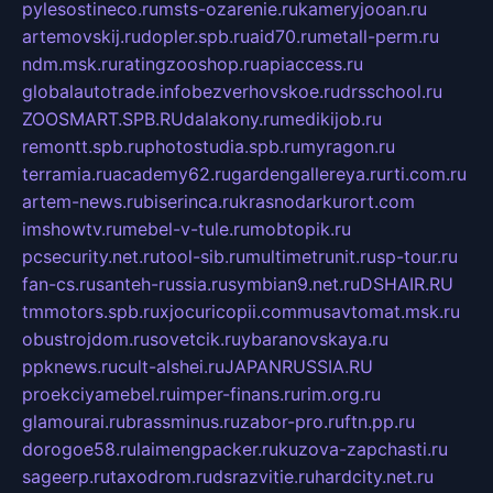
pylesostineco.ru
msts-ozarenie.ru
kameryjooan.ru
artemovskij.ru
dopler.spb.ru
aid70.ru
metall-perm.ru
ndm.msk.ru
ratingzooshop.ru
apiaccess.ru
globalautotrade.info
bezverhovskoe.ru
drsschool.ru
ZOOSMART.SPB.RU
dalakony.ru
medikijob.ru
remontt.spb.ru
photostudia.spb.ru
myragon.ru
terramia.ru
academy62.ru
gardengallereya.ru
rti.com.ru
artem-news.ru
biserinca.ru
krasnodarkurort.com
imshowtv.ru
mebel-v-tule.ru
mobtopik.ru
pcsecurity.net.ru
tool-sib.ru
multimetrunit.ru
sp-tour.ru
fan-cs.ru
santeh-russia.ru
symbian9.net.ru
DSHAIR.RU
tmmotors.spb.ru
xjocuricopii.com
musavtomat.msk.ru
obustrojdom.ru
sovetcik.ru
ybaranovskaya.ru
ppknews.ru
cult-alshei.ru
JAPANRUSSIA.RU
proekciyamebel.ru
imper-finans.ru
rim.org.ru
glamourai.ru
brassminus.ru
zabor-pro.ru
ftn.pp.ru
dorogoe58.ru
laimengpacker.ru
kuzova-zapchasti.ru
sageerp.ru
taxodrom.ru
dsrazvitie.ru
hardcity.net.ru