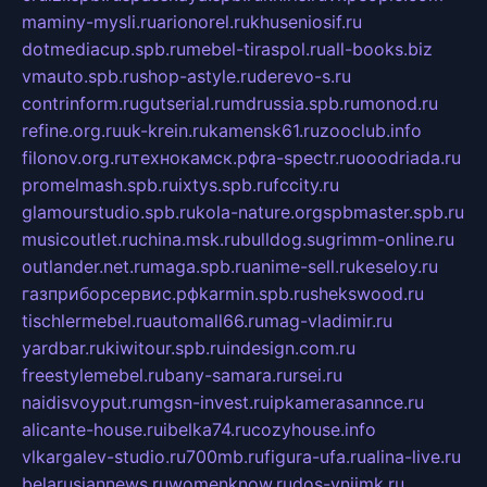
maminy-mysli.ru
arionorel.ru
khuseniosif.ru
dotmediacup.spb.ru
mebel-tiraspol.ru
all-books.biz
vmauto.spb.ru
shop-astyle.ru
derevo-s.ru
contrinform.ru
gutserial.ru
mdrussia.spb.ru
monod.ru
refine.org.ru
uk-krein.ru
kamensk61.ru
zooclub.info
filonov.org.ru
технокамск.рф
ra-spectr.ru
ooodriada.ru
promelmash.spb.ru
ixtys.spb.ru
fccity.ru
glamourstudio.spb.ru
kola-nature.org
spbmaster.spb.ru
musicoutlet.ru
china.msk.ru
bulldog.su
grimm-online.ru
outlander.net.ru
maga.spb.ru
anime-sell.ru
keseloy.ru
газприборсервис.рф
karmin.spb.ru
shekswood.ru
tischlermebel.ru
automall66.ru
mag-vladimir.ru
yardbar.ru
kiwitour.spb.ru
indesign.com.ru
freestylemebel.ru
bany-samara.ru
rsei.ru
naidisvoyput.ru
mgsn-invest.ru
ipkamerasannce.ru
alicante-house.ru
ibelka74.ru
cozyhouse.info
vlkargalev-studio.ru
700mb.ru
figura-ufa.ru
alina-live.ru
belarusiannews.ru
womenknow.ru
dos-vniimk.ru