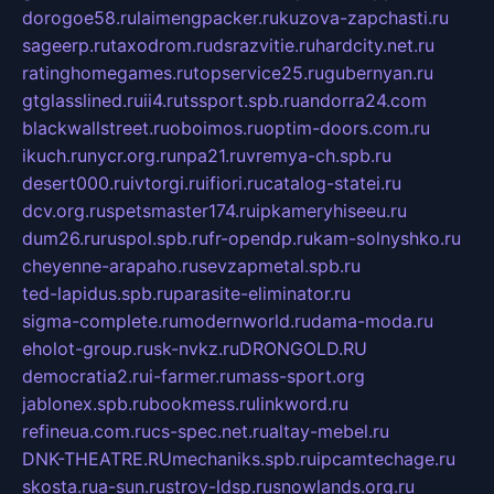
dorogoe58.ru
laimengpacker.ru
kuzova-zapchasti.ru
sageerp.ru
taxodrom.ru
dsrazvitie.ru
hardcity.net.ru
ratinghomegames.ru
topservice25.ru
gubernyan.ru
gtglasslined.ru
ii4.ru
tssport.spb.ru
andorra24.com
blackwallstreet.ru
oboimos.ru
optim-doors.com.ru
ikuch.ru
nycr.org.ru
npa21.ru
vremya-ch.spb.ru
desert000.ru
ivtorgi.ru
ifiori.ru
catalog-statei.ru
dcv.org.ru
spetsmaster174.ru
ipkameryhiseeu.ru
dum26.ru
ruspol.spb.ru
fr-opendp.ru
kam-solnyshko.ru
cheyenne-arapaho.ru
sevzapmetal.spb.ru
ted-lapidus.spb.ru
parasite-eliminator.ru
sigma-complete.ru
modernworld.ru
dama-moda.ru
eholot-group.ru
sk-nvkz.ru
DRONGOLD.RU
democratia2.ru
i-farmer.ru
mass-sport.org
jablonex.spb.ru
bookmess.ru
linkword.ru
refineua.com.ru
cs-spec.net.ru
altay-mebel.ru
DNK-THEATRE.RU
mechaniks.spb.ru
ipcamtechage.ru
skosta.ru
a-sun.ru
stroy-ldsp.ru
snowlands.org.ru