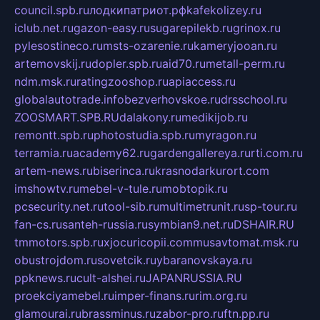
council.spb.ru
лодкипатриот.рф
kafekolizey.ru
iclub.net.ru
gazon-easy.ru
sugarepilekb.ru
grinox.ru
pylesostineco.ru
msts-ozarenie.ru
kameryjooan.ru
artemovskij.ru
dopler.spb.ru
aid70.ru
metall-perm.ru
ndm.msk.ru
ratingzooshop.ru
apiaccess.ru
globalautotrade.info
bezverhovskoe.ru
drsschool.ru
ZOOSMART.SPB.RU
dalakony.ru
medikijob.ru
remontt.spb.ru
photostudia.spb.ru
myragon.ru
terramia.ru
academy62.ru
gardengallereya.ru
rti.com.ru
artem-news.ru
biserinca.ru
krasnodarkurort.com
imshowtv.ru
mebel-v-tule.ru
mobtopik.ru
pcsecurity.net.ru
tool-sib.ru
multimetrunit.ru
sp-tour.ru
fan-cs.ru
santeh-russia.ru
symbian9.net.ru
DSHAIR.RU
tmmotors.spb.ru
xjocuricopii.com
musavtomat.msk.ru
obustrojdom.ru
sovetcik.ru
ybaranovskaya.ru
ppknews.ru
cult-alshei.ru
JAPANRUSSIA.RU
proekciyamebel.ru
imper-finans.ru
rim.org.ru
glamourai.ru
brassminus.ru
zabor-pro.ru
ftn.pp.ru