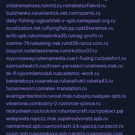
childrensshoes.ru
mrlizzy.ru
mebelsofiakrd.ru
bulizhenko.ru
rumantick.net.ru
mtszerno.ru
daily-fishing.ru
glushiteli-v-spb.ru
megasat.org.ru
localization.net.ru
flyingfish.pp.ru
ds5teremok.ru
aclib.spb.ru
komissionka30.ru
mag-profit.ru
icentre-74.ru
leasing-nsk.ru
hd39.ru
rcd.com.ru
bioprot.ru
deltaextreme.ru
mirkotlov07.ru
mycrossway.ru
temamedia.ru
art-fusing.ru
cbslefort.ru
sunroadwatch.ru
citroen-yaroslavl.ru
ratnews.msk.ru
sk-if.ru
joomlamoduli.ru
academic-work.ru
bananaboys.ru
sanekua.ru
lianafrukt.ru
beta43.ru
tucsonwoori.com
alex-translation.ru
avantgardeclinics.ru
noel.msk.ru
buylq.ru
aquas-spb.ru
vilnerivne.com
bobry-2.ru
vtoroe-solnce.ru
nickysheen.ru
clockmir.ru
huntercraft.ru
стройокт.рф
webpixels.ru
pczz.msk.su
petrodvorets.spb.ru
nsintermed.spb.ru
avtovirazh-24.ru
jazzq.ru
czecot.ru
cruizi.spb.ru
spasskaya.spb.ru
kniris.ru
vkpeople.com