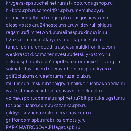
krygeva-spa.ru
chel.net.ru
rust-loco.ru
dugshop.ru
hl-beta.spb.ru
school494.spb.ru
mymubaby.ru
epoha-metalband.ru
ngr.spb.ru
rusgosnews.com
dieselvostok.ru
24hostel.msk.ru
w-dev.ru
f-ship.ru
regsmi.ru
filmnetwork.ru
malinasp.ru
kinosvin.ru
h2o-salon.ru
malutkayork.ru
deltaprim.spb.ru
tango-perm.ru
gooddir.ru
sgv.su
multiki-online.com
webkrasotki.com
cherinvest.ru
detskiy-ostrov.ru
ankou.spb.ru
alvesta1.ru
pdf-creator.ru
nix-files.org.ru
sakhatoday.ru
elektrikersymboler.ru
sputnikyes.ru
golf2club.msk.ru
aeforums.ru
zallclub.ru
multimodal.msk.ru
habaigry.ru
haikko.ru
sobakopedia.ru
isz-fest.ru
ewnc.info
screensaver-clock.net.ru
volnav.spb.ru
comnat.ru
npf.net.ru
7bit.pp.ru
kalugatur.ru
tesiaes.ru
card.com.ru
kazanka.spb.ru
gildiya-kuznecov.ru
kameryboavision.ru
griffoncom.spb.ru
fabrika-emotsiy.ru
PARK-MATROSOVA.RU
agat.spb.ru