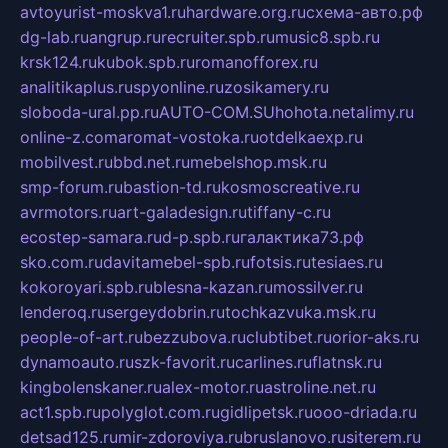
avtoyurist-moskva1.ru
hardware.org.ru
схема-авто.рф
dg-lab.ru
angrup.ru
recruiter.spb.ru
music8.spb.ru
krsk124.ru
kubok.spb.ru
romanofforex.ru
analitikaplus.ru
spyonline.ru
zosikamery.ru
sloboda-ural.pp.ru
AUTO-COM.SU
hohota.net
alimy.ru
online-z.com
aromat-vostoka.ru
otdelkaexp.ru
mobilvest.ru
bbd.net.ru
mebelshop.msk.ru
smp-forum.ru
bastion-td.ru
kosmoscreative.ru
avrmotors.ru
art-galadesign.ru
tiffany-c.ru
ecostep-samara.ru
d-p.spb.ru
галактика73.рф
sko.com.ru
davitamebel-spb.ru
fotsis.ru
tesiaes.ru
kokoroyari.spb.ru
blesna-kazan.ru
mossilver.ru
lenderoq.ru
sergeydobrin.ru
tochkazvuka.msk.ru
people-of-art.ru
bezzubova.ru
clubtibet.ru
orior-aks.ru
dynamoauto.ru
szk-favorit.ru
carlines.ru
flatnsk.ru
kingbolenskaner.ru
alex-motor.ru
astroline.net.ru
act1.spb.ru
polyglot.com.ru
gidlipetsk.ru
ooo-driada.ru
detsad125.ru
mir-zdoroviya.ru
bruslanovo.ru
siterem.ru