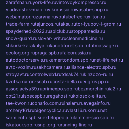
zarafshan.ru
york-life.ru
vintovoykompressor.ru
vladivostok-map.ru
vlknrussia.ru
wasabi-shop.ru
webamator.ru
zaryna.ru
youtubefree.ru
x-ton.ru
trade-farm.ru
tajuncos.ru
taksu.ru
tor-lyubov-i-grom.ru
spayderhed-2022.ru
splclub.ru
stoppamedia.ru
snow-guard.ru
slovar-ivrit.ru
cleanmedicine.ru
shkurki-karakulya.ru
kanotiforet.spb.ru
tutmassage.ru
ecolog.org.ru
praga.spb.ru
falcorussia.ru
autodoctorservis.ru
kamertondom.spb.ru
net-life.net.ru
avto-vozim.ru
sakhcamera.ru
alliance-electro.spb.ru
stroyavt.ru
controlweb1.ru
tdsak74.ru
kinzozo-ru.ru
kvotka.ru
iron-snab.ru
costa-bella.ru
eugrus.pp.ru
associaciya39.ru
primexpo.spb.ru
bezmorchin.ru
ia2.ru
cpt21.ru
ispecspb.ru
regahost.ru
kolosok-elita.ru
tae-kwon.ru
consrio.com.ru
insiam.ru
avegainfo.ru
archery161.ru
bigencyclica.ru
vlast16.ru
korru.net
sarmiento.spb.su
extelopedia.ru
lammin-suo.spb.ru
iskatour.spb.ru
snpi.org.ru
running-line.ru