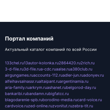
Портал компаний
Актуальный каталог компаний по всей России
133chel.ru
13autor-kolonka.ru
2864420.ru
2rich.ru
3-d-file.ru
3d-file.ru
a-cdc.ru
aalse.ru
a380club.ru
airgungames.ru
accounts-112.ru
adler-jun.ru
adonyev.ru
alfeihavsalnassr.ru
altaipant.ru
argentinamia.ru
aria-family.ru
arkrym.ru
ashanet.ru
belgorod-day.ru
bankaribi.ru
bandamn.ru
bigfatcc.ru
blagodarenie-spb.ru
borodino-media.ru
card-voice.ru
cardvoice.ru
zed-online.ru
zvonitut.ru
zebra-tlt.ru