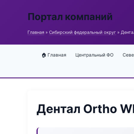
Портал компаний
Главная
»
Сибирский федеральный округ
» Дента
🏠 Главная
Центральный ФО
Севе
Дентал Ortho W