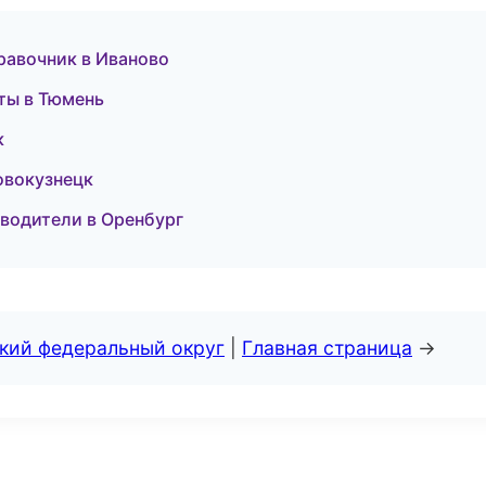
правочник в Иваново
еты в Тюмень
к
овокузнецк
еводители в Оренбург
ский федеральный округ
|
Главная страница
→