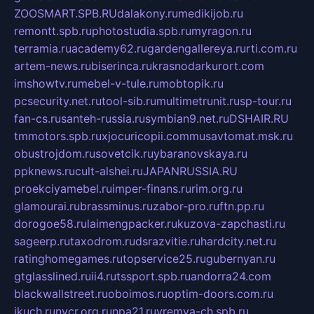
ZOOSMART.SPB.RU
dalakony.ru
medikijob.ru
remontt.spb.ru
photostudia.spb.ru
myragon.ru
terramia.ru
academy62.ru
gardengallereya.ru
rti.com.ru
artem-news.ru
biserinca.ru
krasnodarkurort.com
imshowtv.ru
mebel-v-tule.ru
mobtopik.ru
pcsecurity.net.ru
tool-sib.ru
multimetrunit.ru
sp-tour.ru
fan-cs.ru
santeh-russia.ru
symbian9.net.ru
DSHAIR.RU
tmmotors.spb.ru
xjocuricopii.com
musavtomat.msk.ru
obustrojdom.ru
sovetcik.ru
ybaranovskaya.ru
ppknews.ru
cult-alshei.ru
JAPANRUSSIA.RU
proekciyamebel.ru
imper-finans.ru
rim.org.ru
glamourai.ru
brassminus.ru
zabor-pro.ru
ftn.pp.ru
dorogoe58.ru
laimengpacker.ru
kuzova-zapchasti.ru
sageerp.ru
taxodrom.ru
dsrazvitie.ru
hardcity.net.ru
ratinghomegames.ru
topservice25.ru
gubernyan.ru
gtglasslined.ru
ii4.ru
tssport.spb.ru
andorra24.com
blackwallstreet.ru
oboimos.ru
optim-doors.com.ru
ikuch.ru
nycr.org.ru
npa21.ru
vremya-ch.spb.ru