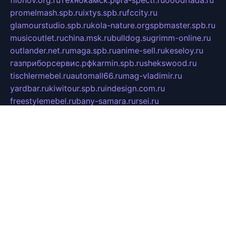
filonov.org.ru
технокамск.рф
ra-spectr.ru
ooodriada.ru
promelmash.spb.ru
ixtys.spb.ru
fccity.ru
glamourstudio.spb.ru
kola-nature.org
spbmaster.spb.ru
musicoutlet.ru
china.msk.ru
bulldog.su
grimm-online.ru
outlander.net.ru
maga.spb.ru
anime-sell.ru
keseloy.ru
газприборсервис.рф
karmin.spb.ru
shekswood.ru
tischlermebel.ru
automall66.ru
mag-vladimir.ru
yardbar.ru
kiwitour.spb.ru
indesign.com.ru
freestylemebel.ru
bany-samara.ru
rsei.ru
naidisvoyput.ru
mgsn-invest.ru
ipkamerasannce.ru
alicante-house.ru
ibelka74.ru
cozyhouse.info
vlkargalev-studio.ru
700mb.ru
figura-ufa.ru
alina-live.ru
belarusiannews.ru
womenknow.ru
dos-vniimk.ru
sega.net.ru
dv.net.ru
phenomenonsofhistory.com
telesputnik.net.ru
wall.pp.ru
pylesosroidmi.ru
gtc-clan.ru
cligs.ru
bibikazap.ru
popova.org.ru
netwhistler.spb.ru
bellvil.ru
bonzon.ru
iss-vladik.ru
defiparis.net.ru
las-gryzas.ru
amku.ru