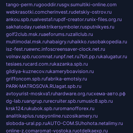
tango-perm.ru
gooddir.ru
sgv.su
multiki-online.com
webkrasotki.com
cherinvest.ru
detskiy-ostrov.ru
ankou.spb.ru
alvesta1.ru
pdf-creator.ru
nix-files.org.ru
sakhatoday.ru
elektrikersymboler.ru
sputnikyes.ru
golf2club.msk.ru
aeforums.ru
zallclub.ru
multimodal.msk.ru
habaigry.ru
haikko.ru
sobakopedia.ru
isz-fest.ru
ewnc.info
screensaver-clock.net.ru
volnav.spb.ru
comnat.ru
npf.net.ru
7bit.pp.ru
kalugatur.ru
tesiaes.ru
card.com.ru
kazanka.spb.ru
gildiya-kuznecov.ru
kameryboavision.ru
griffoncom.spb.ru
fabrika-emotsiy.ru
PARK-MATROSOVA.RU
agat.spb.ru
avtoyurist-moskva1.ru
hardware.org.ru
схема-авто.рф
dg-lab.ru
angrup.ru
recruiter.spb.ru
music8.spb.ru
krsk124.ru
kubok.spb.ru
romanofforex.ru
analitikaplus.ru
spyonline.ru
zosikamery.ru
sloboda-ural.pp.ru
AUTO-COM.SU
hohota.net
alimy.ru
online-z.com
aromat-vostoka.ru
otdelkaexp.ru