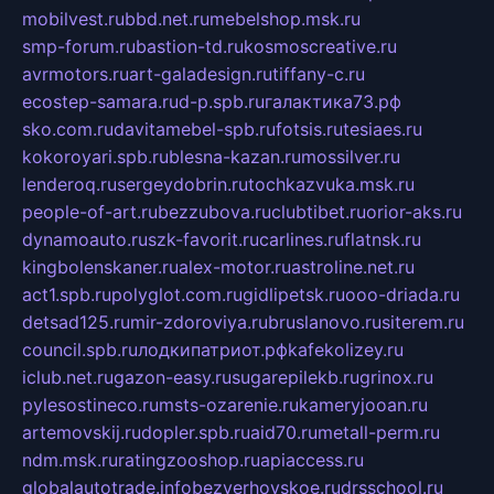
mobilvest.ru
bbd.net.ru
mebelshop.msk.ru
smp-forum.ru
bastion-td.ru
kosmoscreative.ru
avrmotors.ru
art-galadesign.ru
tiffany-c.ru
ecostep-samara.ru
d-p.spb.ru
галактика73.рф
sko.com.ru
davitamebel-spb.ru
fotsis.ru
tesiaes.ru
kokoroyari.spb.ru
blesna-kazan.ru
mossilver.ru
lenderoq.ru
sergeydobrin.ru
tochkazvuka.msk.ru
people-of-art.ru
bezzubova.ru
clubtibet.ru
orior-aks.ru
dynamoauto.ru
szk-favorit.ru
carlines.ru
flatnsk.ru
kingbolenskaner.ru
alex-motor.ru
astroline.net.ru
act1.spb.ru
polyglot.com.ru
gidlipetsk.ru
ooo-driada.ru
detsad125.ru
mir-zdoroviya.ru
bruslanovo.ru
siterem.ru
council.spb.ru
лодкипатриот.рф
kafekolizey.ru
iclub.net.ru
gazon-easy.ru
sugarepilekb.ru
grinox.ru
pylesostineco.ru
msts-ozarenie.ru
kameryjooan.ru
artemovskij.ru
dopler.spb.ru
aid70.ru
metall-perm.ru
ndm.msk.ru
ratingzooshop.ru
apiaccess.ru
globalautotrade.info
bezverhovskoe.ru
drsschool.ru