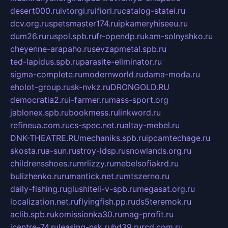
desert000.ru
ivtorgi.ru
ifiori.ru
catalog-statei.ru
dcv.org.ru
spetsmaster174.ru
ipkameryhiseeu.ru
dum26.ru
ruspol.spb.ru
fr-opendp.ru
kam-solnyshko.ru
cheyenne-arapaho.ru
sevzapmetal.spb.ru
ted-lapidus.spb.ru
parasite-eliminator.ru
sigma-complete.ru
modernworld.ru
dama-moda.ru
eholot-group.ru
sk-nvkz.ru
DRONGOLD.RU
democratia2.ru
i-farmer.ru
mass-sport.org
jablonex.spb.ru
bookmess.ru
linkword.ru
refineua.com.ru
cs-spec.net.ru
altay-mebel.ru
DNK-THEATRE.RU
mechaniks.spb.ru
ipcamtechage.ru
skosta.ru
a-sun.ru
stroy-ldsp.ru
snowlands.org.ru
childrensshoes.ru
mrlizzy.ru
mebelsofiakrd.ru
bulizhenko.ru
rumantick.net.ru
mtszerno.ru
daily-fishing.ru
glushiteli-v-spb.ru
megasat.org.ru
localization.net.ru
flyingfish.pp.ru
ds5teremok.ru
aclib.spb.ru
komissionka30.ru
mag-profit.ru
icentre-74.ru
leasing-nsk.ru
hd39.ru
rcd.com.ru