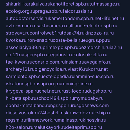
shkurki-karakulya.ru
kanotiforet.spb.ru
tutmassage.ru
ecolog.org.ru
praga.spb.ru
falcorussia.ru
autodoctorservis.ru
kamertondom.spb.ru
net-life.net.ru
avto-vozim.ru
sakhcamera.ru
alliance-electro.spb.ru
stroyavt.ru
controlweb1.ru
tdsak74.ru
kinzozo-ru.ru
kvotka.ru
iron-snab.ru
costa-bella.ru
eugrus.pp.ru
associaciya39.ru
primexpo.spb.ru
bezmorchin.ru
ia2.ru
cpt21.ru
ispecspb.ru
regahost.ru
kolosok-elita.ru
tae-kwon.ru
consrio.com.ru
insiam.ru
avegainfo.ru
archery161.ru
bigencyclica.ru
vlast16.ru
korru.net
sarmiento.spb.su
extelopedia.ru
lammin-suo.spb.ru
iskatour.spb.ru
snpi.org.ru
running-line.ru
krygeva-spa.ru
chel.net.ru
rust-loco.ru
dugshop.ru
hl-beta.spb.ru
school494.spb.ru
mymubaby.ru
epoha-metalband.ru
ngr.spb.ru
rusgosnews.com
dieselvostok.ru
24hostel.msk.ru
w-dev.ru
f-ship.ru
regsmi.ru
filmnetwork.ru
malinasp.ru
kinosvin.ru
h2o-salon.ru
malutkayork.ru
deltaprim.spb.ru