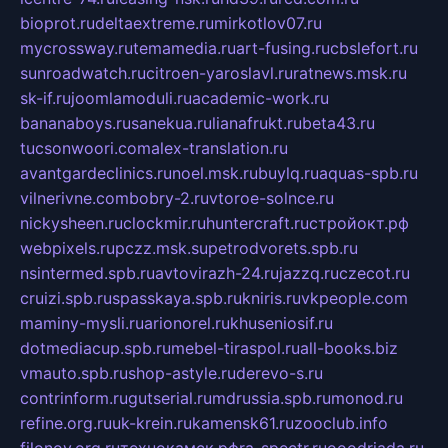
bioprot.ru
deltaextreme.ru
mirkotlov07.ru
mycrossway.ru
temamedia.ru
art-fusing.ru
cbslefort.ru
sunroadwatch.ru
citroen-yaroslavl.ru
ratnews.msk.ru
sk-if.ru
joomlamoduli.ru
academic-work.ru
bananaboys.ru
sanekua.ru
lianafrukt.ru
beta43.ru
tucsonwoori.com
alex-translation.ru
avantgardeclinics.ru
noel.msk.ru
buylq.ru
aquas-spb.ru
vilnerivne.com
bobry-2.ru
vtoroe-solnce.ru
nickysheen.ru
clockmir.ru
huntercraft.ru
стройокт.рф
webpixels.ru
pczz.msk.su
petrodvorets.spb.ru
nsintermed.spb.ru
avtovirazh-24.ru
jazzq.ru
czecot.ru
cruizi.spb.ru
spasskaya.spb.ru
kniris.ru
vkpeople.com
maminy-mysli.ru
arionorel.ru
khuseniosif.ru
dotmediacup.spb.ru
mebel-tiraspol.ru
all-books.biz
vmauto.spb.ru
shop-astyle.ru
derevo-s.ru
contrinform.ru
gutserial.ru
mdrussia.spb.ru
monod.ru
refine.org.ru
uk-krein.ru
kamensk61.ru
zooclub.info