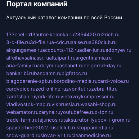
Портал компаний
Актуальный каталог компаний по всей России
133chel.ru
13autor-kolonka.ru
2864420.ru
2rich.ru
3-d-file.ru
3d-file.ru
a-cdc.ru
aalse.ru
a380club.ru
airgungames.ru
accounts-112.ru
adler-jun.ru
adonyev.ru
alfeihavsalnassr.ru
altaipant.ru
argentinamia.ru
aria-family.ru
arkrym.ru
ashanet.ru
belgorod-day.ru
bankaribi.ru
bandamn.ru
bigfatcc.ru
blagodarenie-spb.ru
borodino-media.ru
card-voice.ru
cardvoice.ru
zed-online.ru
zvonitut.ru
zebra-tlt.ru
zarafshan.ru
york-life.ru
vintovoykompressor.ru
vladivostok-map.ru
vlknrussia.ru
wasabi-shop.ru
webamator.ru
zaryna.ru
youtubefree.ru
x-ton.ru
trade-farm.ru
tajuncos.ru
taksu.ru
tor-lyubov-i-grom.ru
spayderhed-2022.ru
splclub.ru
stoppamedia.ru
snow-guard.ru
slovar-ivrit.ru
cleanmedicine.ru