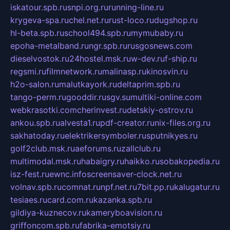
iskatour.spb.ru
snpi.org.ru
running-line.ru
krygeva-spa.ru
chel.net.ru
rust-loco.ru
dugshop.ru
hl-beta.spb.ru
school494.spb.ru
mymubaby.ru
epoha-metalband.ru
ngr.spb.ru
rusgosnews.com
dieselvostok.ru
24hostel.msk.ru
w-dev.ru
f-ship.ru
regsmi.ru
filmnetwork.ru
malinasp.ru
kinosvin.ru
h2o-salon.ru
malutkayork.ru
deltaprim.spb.ru
tango-perm.ru
gooddir.ru
sgv.su
multiki-online.com
webkrasotki.com
cherinvest.ru
detskiy-ostrov.ru
ankou.spb.ru
alvesta1.ru
pdf-creator.ru
nix-files.org.ru
sakhatoday.ru
elektrikersymboler.ru
sputnikyes.ru
golf2club.msk.ru
aeforums.ru
zallclub.ru
multimodal.msk.ru
habaigry.ru
haikko.ru
sobakopedia.ru
isz-fest.ru
ewnc.info
screensaver-clock.net.ru
volnav.spb.ru
comnat.ru
npf.net.ru
7bit.pp.ru
kalugatur.ru
tesiaes.ru
card.com.ru
kazanka.spb.ru
gildiya-kuznecov.ru
kameryboavision.ru
griffoncom.spb.ru
fabrika-emotsiy.ru