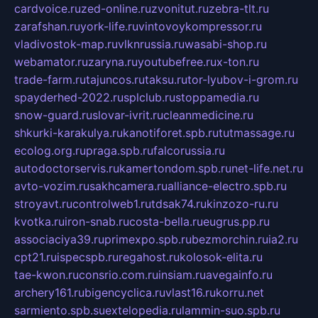
cardvoice.ru
zed-online.ru
zvonitut.ru
zebra-tlt.ru
zarafshan.ru
york-life.ru
vintovoykompressor.ru
vladivostok-map.ru
vlknrussia.ru
wasabi-shop.ru
webamator.ru
zaryna.ru
youtubefree.ru
x-ton.ru
trade-farm.ru
tajuncos.ru
taksu.ru
tor-lyubov-i-grom.ru
spayderhed-2022.ru
splclub.ru
stoppamedia.ru
snow-guard.ru
slovar-ivrit.ru
cleanmedicine.ru
shkurki-karakulya.ru
kanotiforet.spb.ru
tutmassage.ru
ecolog.org.ru
praga.spb.ru
falcorussia.ru
autodoctorservis.ru
kamertondom.spb.ru
net-life.net.ru
avto-vozim.ru
sakhcamera.ru
alliance-electro.spb.ru
stroyavt.ru
controlweb1.ru
tdsak74.ru
kinzozo-ru.ru
kvotka.ru
iron-snab.ru
costa-bella.ru
eugrus.pp.ru
associaciya39.ru
primexpo.spb.ru
bezmorchin.ru
ia2.ru
cpt21.ru
ispecspb.ru
regahost.ru
kolosok-elita.ru
tae-kwon.ru
consrio.com.ru
insiam.ru
avegainfo.ru
archery161.ru
bigencyclica.ru
vlast16.ru
korru.net
sarmiento.spb.su
extelopedia.ru
lammin-suo.spb.ru