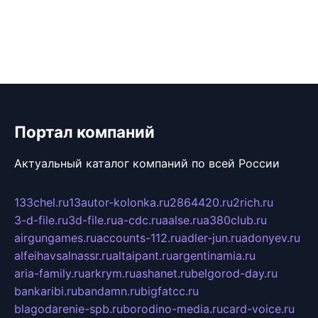
Портал компаний
Актуальный каталог компаний по всей России
133chel.ru
13autor-kolonka.ru
2864420.ru
2rich.ru
3-d-file.ru
3d-file.ru
a-cdc.ru
aalse.ru
a380club.ru
airgungames.ru
accounts-112.ru
adler-jun.ru
adonyev.ru
alfeihavsalnassr.ru
altaipant.ru
argentinamia.ru
aria-family.ru
arkrym.ru
ashanet.ru
belgorod-day.ru
bankaribi.ru
bandamn.ru
bigfatcc.ru
blagodarenie-spb.ru
borodino-media.ru
card-voice.ru