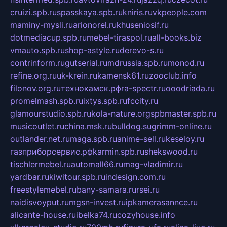
cruizi.spb.ru
spasskaya.spb.ru
kniris.ru
vkpeople.com
maminy-mysli.ru
arionorel.ru
khuseniosif.ru
dotmediacup.spb.ru
mebel-tiraspol.ru
all-books.biz
vmauto.spb.ru
shop-astyle.ru
derevo-s.ru
contrinform.ru
gutserial.ru
mdrussia.spb.ru
monod.ru
refine.org.ru
uk-krein.ru
kamensk61.ru
zooclub.info
filonov.org.ru
технокамск.рф
ra-spectr.ru
ooodriada.ru
promelmash.spb.ru
ixtys.spb.ru
fccity.ru
glamourstudio.spb.ru
kola-nature.org
spbmaster.spb.ru
musicoutlet.ru
china.msk.ru
bulldog.su
grimm-online.ru
outlander.net.ru
maga.spb.ru
anime-sell.ru
keseloy.ru
газприборсервис.рф
karmin.spb.ru
shekswood.ru
tischlermebel.ru
automall66.ru
mag-vladimir.ru
yardbar.ru
kiwitour.spb.ru
indesign.com.ru
freestylemebel.ru
bany-samara.ru
rsei.ru
naidisvoyput.ru
mgsn-invest.ru
ipkamerasannce.ru
alicante-house.ru
ibelka74.ru
cozyhouse.info