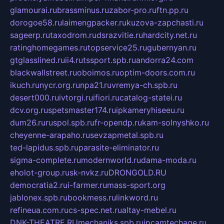
glamourai.ru
brassminus.ru
zabor-pro.ru
ftn.pp.ru
dorogoe58.ru
laimengpacker.ru
kuzova-zapchasti.ru
sageerp.ru
taxodrom.ru
dsrazvitie.ru
hardcity.net.ru
ratinghomegames.ru
topservice25.ru
gubernyan.ru
gtglasslined.ru
ii4.ru
tssport.spb.ru
andorra24.com
blackwallstreet.ru
oboimos.ru
optim-doors.com.ru
ikuch.ru
nycr.org.ru
npa21.ru
vremya-ch.spb.ru
desert000.ru
ivtorgi.ru
ifiori.ru
catalog-statei.ru
dcv.org.ru
spetsmaster174.ru
ipkameryhiseeu.ru
dum26.ru
ruspol.spb.ru
fr-opendp.ru
kam-solnyshko.ru
cheyenne-arapaho.ru
sevzapmetal.spb.ru
ted-lapidus.spb.ru
parasite-eliminator.ru
sigma-complete.ru
modernworld.ru
dama-moda.ru
eholot-group.ru
sk-nvkz.ru
DRONGOLD.RU
democratia2.ru
i-farmer.ru
mass-sport.org
jablonex.spb.ru
bookmess.ru
linkword.ru
refineua.com.ru
cs-spec.net.ru
altay-mebel.ru
DNK-THEATRE.RU
mechaniks.spb.ru
ipcamtechage.ru