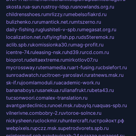
skosta.ru
a-sun.ru
stroy-ldsp.ru
snowlands.org.ru
childrensshoes.ru
mrlizzy.ru
mebelsofiakrd.ru
bulizhenko.ru
rumantick.net.ru
mtszerno.ru
daily-fishing.ru
glushiteli-v-spb.ru
megasat.org.ru
localization.net.ru
flyingfish.pp.ru
ds5teremok.ru
aclib.spb.ru
komissionka30.ru
mag-profit.ru
icentre-74.ru
leasing-nsk.ru
hd39.ru
rcd.com.ru
bioprot.ru
deltaextreme.ru
mirkotlov07.ru
mycrossway.ru
temamedia.ru
art-fusing.ru
cbslefort.ru
sunroadwatch.ru
citroen-yaroslavl.ru
ratnews.msk.ru
sk-if.ru
joomlamoduli.ru
academic-work.ru
bananaboys.ru
sanekua.ru
lianafrukt.ru
beta43.ru
tucsonwoori.com
alex-translation.ru
avantgardeclinics.ru
noel.msk.ru
buylq.ru
aquas-spb.ru
vilnerivne.com
bobry-2.ru
vtoroe-solnce.ru
nickysheen.ru
clockmir.ru
huntercraft.ru
стройокт.рф
webpixels.ru
pczz.msk.su
petrodvorets.spb.ru
nsintermed.spb.ru
avtovirazh-24.ru
jazzq.ru
czecot.ru