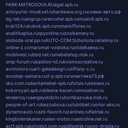
PARK-MATROSOVA.RU
agat.spb.ru
avtoyurist-moskva1.ru
hardware.org.ru
схема-авто.рф
dg-lab.ru
angrup.ru
recruiter.spb.ru
music8.spb.ru
krsk124.ru
kubok.spb.ru
romanofforex.ru
analitikaplus.ru
spyonline.ru
zosikamery.ru
sloboda-ural.pp.ru
AUTO-COM.SU
hohota.net
alimy.ru
online-z.com
aromat-vostoka.ru
otdelkaexp.ru
mobilvest.ru
bbd.net.ru
mebelshop.msk.ru
smp-forum.ru
bastion-td.ru
kosmoscreative.ru
avrmotors.ru
art-galadesign.ru
tiffany-c.ru
ecostep-samara.ru
d-p.spb.ru
галактика73.рф
sko.com.ru
davitamebel-spb.ru
fotsis.ru
tesiaes.ru
kokoroyari.spb.ru
blesna-kazan.ru
mossilver.ru
lenderoq.ru
sergeydobrin.ru
tochkazvuka.msk.ru
people-of-art.ru
bezzubova.ru
clubtibet.ru
orior-aks.ru
dynamoauto.ru
szk-favorit.ru
carlines.ru
flatnsk.ru
kingbolenskaner.ru
alex-motor.ru
astroline.net.ru
act1.spb.ru
polyglot.com.ru
gidlipetsk.ru
ooo-driada.ru