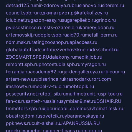
detsad125.ru
mir-zdoroviya.ru
bruslanovo.ru
siterem.ru
council.spb.ru
лодкипатриот.рф
kafekolizey.ru
iclub.net.ru
gazon-easy.ru
sugarepilekb.ru
grinox.ru
pylesostineco.ru
msts-ozarenie.ru
kameryjooan.ru
artemovskij.ru
dopler.spb.ru
aid70.ru
metall-perm.ru
ndm.msk.ru
ratingzooshop.ru
apiaccess.ru
globalautotrade.info
bezverhovskoe.ru
drsschool.ru
ZOOSMART.SPB.RU
dalakony.ru
medikijob.ru
remontt.spb.ru
photostudia.spb.ru
myragon.ru
terramia.ru
academy62.ru
gardengallereya.ru
rti.com.ru
artem-news.ru
biserinca.ru
krasnodarkurort.com
imshowtv.ru
mebel-v-tule.ru
mobtopik.ru
pcsecurity.net.ru
tool-sib.ru
multimetrunit.ru
sp-tour.ru
fan-cs.ru
santeh-russia.ru
symbian9.net.ru
DSHAIR.RU
tmmotors.spb.ru
xjocuricopii.com
musavtomat.msk.ru
obustrojdom.ru
sovetcik.ru
ybaranovskaya.ru
ppknews.ru
cult-alshei.ru
JAPANRUSSIA.RU
proekciyamebel.ru
imper-finans.ru
rim.org.ru