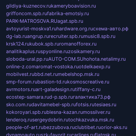
gildiya-kuznecov.ru
kameryboavision.ru
griffoncom.spb.ru
fabrika-emotsiy.ru
PARK-MATROSOVA.RU
agat.spb.ru
avtoyurist-moskva1.ru
hardware.org.ru
схема-авто.рф
dg-lab.ru
angrup.ru
recruiter.spb.ru
music8.spb.ru
krsk124.ru
kubok.spb.ru
romanofforex.ru
analitikaplus.ru
spyonline.ru
zosikamery.ru
sloboda-ural.pp.ru
AUTO-COM.SU
hohota.net
alimy.ru
online-z.com
aromat-vostoka.ru
otdelkaexp.ru
mobilvest.ru
bbd.net.ru
mebelshop.msk.ru
smp-forum.ru
bastion-td.ru
kosmoscreative.ru
avrmotors.ru
art-galadesign.ru
tiffany-c.ru
ecostep-samara.ru
d-p.spb.ru
галактика73.рф
sko.com.ru
davitamebel-spb.ru
fotsis.ru
tesiaes.ru
kokoroyari.spb.ru
blesna-kazan.ru
mossilver.ru
lenderoq.ru
sergeydobrin.ru
tochkazvuka.msk.ru
people-of-art.ru
bezzubova.ru
clubtibet.ru
orior-aks.ru
dynamoauto.ru
szk-favorit.ru
carlines.ru
flatnsk.ru