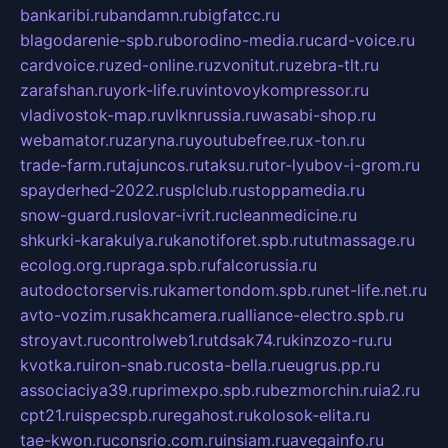
bankaribi.ru
bandamn.ru
bigfatcc.ru
blagodarenie-spb.ru
borodino-media.ru
card-voice.ru
cardvoice.ru
zed-online.ru
zvonitut.ru
zebra-tlt.ru
zarafshan.ru
york-life.ru
vintovoykompressor.ru
vladivostok-map.ru
vlknrussia.ru
wasabi-shop.ru
webamator.ru
zaryna.ru
youtubefree.ru
x-ton.ru
trade-farm.ru
tajuncos.ru
taksu.ru
tor-lyubov-i-grom.ru
spayderhed-2022.ru
splclub.ru
stoppamedia.ru
snow-guard.ru
slovar-ivrit.ru
cleanmedicine.ru
shkurki-karakulya.ru
kanotiforet.spb.ru
tutmassage.ru
ecolog.org.ru
praga.spb.ru
falcorussia.ru
autodoctorservis.ru
kamertondom.spb.ru
net-life.net.ru
avto-vozim.ru
sakhcamera.ru
alliance-electro.spb.ru
stroyavt.ru
controlweb1.ru
tdsak74.ru
kinzozo-ru.ru
kvotka.ru
iron-snab.ru
costa-bella.ru
eugrus.pp.ru
associaciya39.ru
primexpo.spb.ru
bezmorchin.ru
ia2.ru
cpt21.ru
ispecspb.ru
regahost.ru
kolosok-elita.ru
tae-kwon.ru
consrio.com.ru
insiam.ru
avegainfo.ru