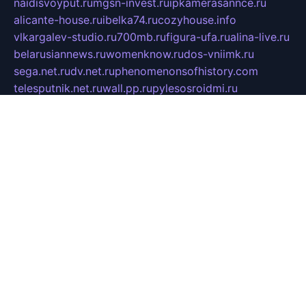
naidisvoyput.ru
mgsn-invest.ru
ipkamerasannce.ru
alicante-house.ru
ibelka74.ru
cozyhouse.info
vlkargalev-studio.ru
700mb.ru
figura-ufa.ru
alina-live.ru
belarusiannews.ru
womenknow.ru
dos-vniimk.ru
sega.net.ru
dv.net.ru
phenomenonsofhistory.com
telesputnik.net.ru
wall.pp.ru
pylesosroidmi.ru
gtc-clan.ru
cligs.ru
bibikazap.ru
popova.org.ru
netwhistler.spb.ru
bellvil.ru
bonzon.ru
iss-vladik.ru
defiparis.net.ru
las-gryzas.ru
amku.ru
electednews.spb.ru
feather.org.ru
spar72.ru
tankiigri.ru
dominus.com.ru
ibtree.ru
sanykool.pp.ru
unixlib.org.ru
menatep.spb.ru
gartenterrassen.ru
printeka.ru
skvozilka.com.ru
parkovka-pub.ru
lovemobi.ru
art-ru.ru
emulatorz.com.ru
alucomp.com.ru
tatforum.com.ru
alternativa-profi.ru
dermakler.ru
artsurvey.ru
aredir.ru
khimspas.ru
centr-maxi.ru
2018r.ru
bort-stomer-defort.ru
professional2.ru
gibsons.ru
artselena.ru
art-pilot.ru
ingredient.spb.ru