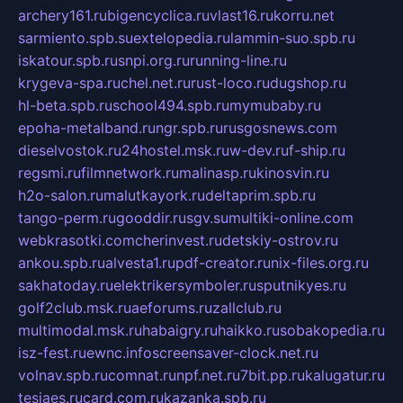
archery161.ru
bigencyclica.ru
vlast16.ru
korru.net
sarmiento.spb.su
extelopedia.ru
lammin-suo.spb.ru
iskatour.spb.ru
snpi.org.ru
running-line.ru
krygeva-spa.ru
chel.net.ru
rust-loco.ru
dugshop.ru
hl-beta.spb.ru
school494.spb.ru
mymubaby.ru
epoha-metalband.ru
ngr.spb.ru
rusgosnews.com
dieselvostok.ru
24hostel.msk.ru
w-dev.ru
f-ship.ru
regsmi.ru
filmnetwork.ru
malinasp.ru
kinosvin.ru
h2o-salon.ru
malutkayork.ru
deltaprim.spb.ru
tango-perm.ru
gooddir.ru
sgv.su
multiki-online.com
webkrasotki.com
cherinvest.ru
detskiy-ostrov.ru
ankou.spb.ru
alvesta1.ru
pdf-creator.ru
nix-files.org.ru
sakhatoday.ru
elektrikersymboler.ru
sputnikyes.ru
golf2club.msk.ru
aeforums.ru
zallclub.ru
multimodal.msk.ru
habaigry.ru
haikko.ru
sobakopedia.ru
isz-fest.ru
ewnc.info
screensaver-clock.net.ru
volnav.spb.ru
comnat.ru
npf.net.ru
7bit.pp.ru
kalugatur.ru
tesiaes.ru
card.com.ru
kazanka.spb.ru