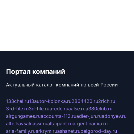
Портал компаний
Актуальный каталог компаний по всей России
133chel.ru
13autor-kolonka.ru
2864420.ru
2rich.ru
3-d-file.ru
3d-file.ru
a-cdc.ru
aalse.ru
a380club.ru
airgungames.ru
accounts-112.ru
adler-jun.ru
adonyev.ru
alfeihavsalnassr.ru
altaipant.ru
argentinamia.ru
aria-family.ru
arkrym.ru
ashanet.ru
belgorod-day.ru