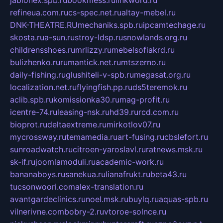
refineua.com.ru
cs-spec.net.ru
altay-mebel.ru
DNK-THEATRE.RU
mechaniks.spb.ru
ipcamtechage.ru
skosta.ru
a-sun.ru
stroy-ldsp.ru
snowlands.org.ru
childrensshoes.ru
mrlizzy.ru
mebelsofiakrd.ru
bulizhenko.ru
rumantick.net.ru
mtszerno.ru
daily-fishing.ru
glushiteli-v-spb.ru
megasat.org.ru
localization.net.ru
flyingfish.pp.ru
ds5teremok.ru
aclib.spb.ru
komissionka30.ru
mag-profit.ru
icentre-74.ru
leasing-nsk.ru
hd39.ru
rcd.com.ru
bioprot.ru
deltaextreme.ru
mirkotlov07.ru
mycrossway.ru
temamedia.ru
art-fusing.ru
cbslefort.ru
sunroadwatch.ru
citroen-yaroslavl.ru
ratnews.msk.ru
sk-if.ru
joomlamoduli.ru
academic-work.ru
bananaboys.ru
sanekua.ru
lianafrukt.ru
beta43.ru
tucsonwoori.com
alex-translation.ru
avantgardeclinics.ru
noel.msk.ru
buylq.ru
aquas-spb.ru
vilnerivne.com
bobry-2.ru
vtoroe-solnce.ru