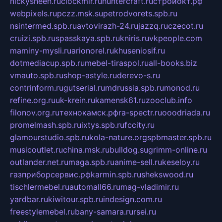
nickysheen.ru
clockmir.ru
huntercraft.ru
стройокт.рф
webpixels.ru
pczz.msk.su
petrodvorets.spb.ru
nsintermed.spb.ru
avtovirazh-24.ru
jazzq.ru
czecot.ru
cruizi.spb.ru
spasskaya.spb.ru
kniris.ru
vkpeople.com
maminy-mysli.ru
arionorel.ru
khuseniosif.ru
dotmediacup.spb.ru
mebel-tiraspol.ru
all-books.biz
vmauto.spb.ru
shop-astyle.ru
derevo-s.ru
contrinform.ru
gutserial.ru
mdrussia.spb.ru
monod.ru
refine.org.ru
uk-krein.ru
kamensk61.ru
zooclub.info
filonov.org.ru
технокамск.рф
ra-spectr.ru
ooodriada.ru
promelmash.spb.ru
ixtys.spb.ru
fccity.ru
glamourstudio.spb.ru
kola-nature.org
spbmaster.spb.ru
musicoutlet.ru
china.msk.ru
bulldog.su
grimm-online.ru
outlander.net.ru
maga.spb.ru
anime-sell.ru
keseloy.ru
газприборсервис.рф
karmin.spb.ru
shekswood.ru
tischlermebel.ru
automall66.ru
mag-vladimir.ru
yardbar.ru
kiwitour.spb.ru
indesign.com.ru
freestylemebel.ru
bany-samara.ru
rsei.ru