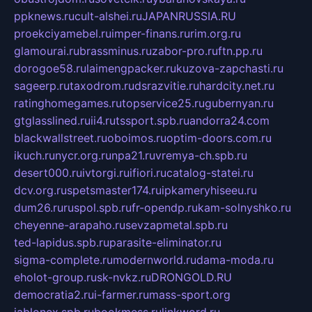
ppknews.ru
cult-alshei.ru
JAPANRUSSIA.RU
proekciyamebel.ru
imper-finans.ru
rim.org.ru
glamourai.ru
brassminus.ru
zabor-pro.ru
ftn.pp.ru
dorogoe58.ru
laimengpacker.ru
kuzova-zapchasti.ru
sageerp.ru
taxodrom.ru
dsrazvitie.ru
hardcity.net.ru
ratinghomegames.ru
topservice25.ru
gubernyan.ru
gtglasslined.ru
ii4.ru
tssport.spb.ru
andorra24.com
blackwallstreet.ru
oboimos.ru
optim-doors.com.ru
ikuch.ru
nycr.org.ru
npa21.ru
vremya-ch.spb.ru
desert000.ru
ivtorgi.ru
ifiori.ru
catalog-statei.ru
dcv.org.ru
spetsmaster174.ru
ipkameryhiseeu.ru
dum26.ru
ruspol.spb.ru
fr-opendp.ru
kam-solnyshko.ru
cheyenne-arapaho.ru
sevzapmetal.spb.ru
ted-lapidus.spb.ru
parasite-eliminator.ru
sigma-complete.ru
modernworld.ru
dama-moda.ru
eholot-group.ru
sk-nvkz.ru
DRONGOLD.RU
democratia2.ru
i-farmer.ru
mass-sport.org
jablonex.spb.ru
bookmess.ru
linkword.ru