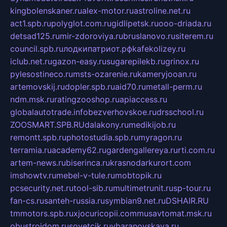
kingbolenskaner.ru
alex-motor.ru
astroline.net.ru
act1.spb.ru
polyglot.com.ru
gidlipetsk.ru
ooo-driada.ru
detsad125.ru
mir-zdoroviya.ru
bruslanovo.ru
siterem.ru
council.spb.ru
лодкипатриот.рф
kafekolizey.ru
iclub.net.ru
gazon-easy.ru
sugarepilekb.ru
grinox.ru
pylesostineco.ru
msts-ozarenie.ru
kameryjooan.ru
artemovskij.ru
dopler.spb.ru
aid70.ru
metall-perm.ru
ndm.msk.ru
ratingzooshop.ru
apiaccess.ru
globalautotrade.info
bezverhovskoe.ru
drsschool.ru
ZOOSMART.SPB.RU
dalakony.ru
medikijob.ru
remontt.spb.ru
photostudia.spb.ru
myragon.ru
terramia.ru
academy62.ru
gardengallereya.ru
rti.com.ru
artem-news.ru
biserinca.ru
krasnodarkurort.com
imshowtv.ru
mebel-v-tule.ru
mobtopik.ru
pcsecurity.net.ru
tool-sib.ru
multimetrunit.ru
sp-tour.ru
fan-cs.ru
santeh-russia.ru
symbian9.net.ru
DSHAIR.RU
tmmotors.spb.ru
xjocuricopii.com
musavtomat.msk.ru
obustrojdom.ru
sovetcik.ru
ybaranovskaya.ru