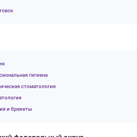
товск
ия
сиональная гигиена
ргическая стоматология
атология
ия и брекеты