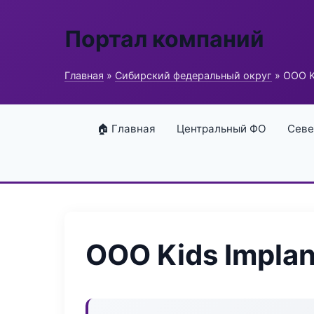
Портал компаний
Главная
»
Сибирский федеральный округ
» ООО K
🏠 Главная
Центральный ФО
Севе
ООО Kids Implan