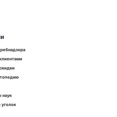
ми
требнадзора
 клиентами
скидки
ортопедию
ы наук
 уголок