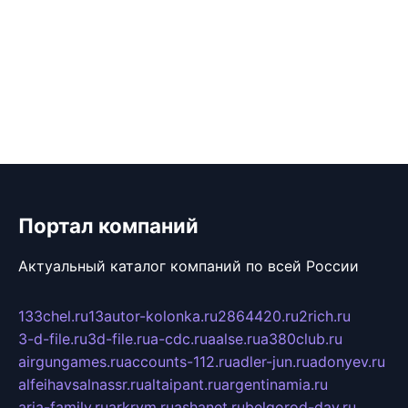
Портал компаний
Актуальный каталог компаний по всей России
133chel.ru
13autor-kolonka.ru
2864420.ru
2rich.ru
3-d-file.ru
3d-file.ru
a-cdc.ru
aalse.ru
a380club.ru
airgungames.ru
accounts-112.ru
adler-jun.ru
adonyev.ru
alfeihavsalnassr.ru
altaipant.ru
argentinamia.ru
aria-family.ru
arkrym.ru
ashanet.ru
belgorod-day.ru