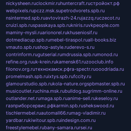
nickysheen.ru
clockmir.ru
huntercraft.ru
стройокт.рф
webpixels.ru
pczz.msk.su
petrodvorets.spb.ru
nsintermed.spb.ru
avtovirazh-24.ru
jazzq.ru
czecot.ru
cruizi.spb.ru
spasskaya.spb.ru
kniris.ru
vkpeople.com
maminy-mysli.ru
arionorel.ru
khuseniosif.ru
dotmediacup.spb.ru
mebel-tiraspol.ru
all-books.biz
vmauto.spb.ru
shop-astyle.ru
derevo-s.ru
contrinform.ru
gutserial.ru
mdrussia.spb.ru
monod.ru
refine.org.ru
uk-krein.ru
kamensk61.ru
zooclub.info
filonov.org.ru
технокамск.рф
ra-spectr.ru
ooodriada.ru
promelmash.spb.ru
ixtys.spb.ru
fccity.ru
glamourstudio.spb.ru
kola-nature.org
spbmaster.spb.ru
musicoutlet.ru
china.msk.ru
bulldog.su
grimm-online.ru
outlander.net.ru
maga.spb.ru
anime-sell.ru
keseloy.ru
газприборсервис.рф
karmin.spb.ru
shekswood.ru
tischlermebel.ru
automall66.ru
mag-vladimir.ru
yardbar.ru
kiwitour.spb.ru
indesign.com.ru
freestylemebel.ru
bany-samara.ru
rsei.ru