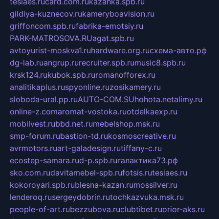
tesiaes.ru
card.com.ru
kazanka.spb.ru
gildiya-kuznecov.ru
kameryboavision.ru
griffoncom.spb.ru
fabrika-emotsiy.ru
PARK-MATROSOVA.RU
agat.spb.ru
avtoyurist-moskva1.ru
hardware.org.ru
схема-авто.рф
dg-lab.ru
angrup.ru
recruiter.spb.ru
music8.spb.ru
krsk124.ru
kubok.spb.ru
romanofforex.ru
analitikaplus.ru
spyonline.ru
zosikamery.ru
sloboda-ural.pp.ru
AUTO-COM.SU
hohota.net
alimy.ru
online-z.com
aromat-vostoka.ru
otdelkaexp.ru
mobilvest.ru
bbd.net.ru
mebelshop.msk.ru
smp-forum.ru
bastion-td.ru
kosmoscreative.ru
avrmotors.ru
art-galadesign.ru
tiffany-c.ru
ecostep-samara.ru
d-p.spb.ru
галактика73.рф
sko.com.ru
davitamebel-spb.ru
fotsis.ru
tesiaes.ru
kokoroyari.spb.ru
blesna-kazan.ru
mossilver.ru
lenderoq.ru
sergeydobrin.ru
tochkazvuka.msk.ru
people-of-art.ru
bezzubova.ru
clubtibet.ru
orior-aks.ru