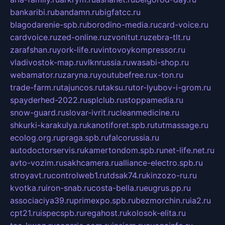
bankaribi.ru
bandamn.ru
bigfatcc.ru
blagodarenie-spb.ru
borodino-media.ru
card-voice.ru
cardvoice.ru
zed-online.ru
zvonitut.ru
zebra-tlt.ru
zarafshan.ru
york-life.ru
vintovoykompressor.ru
vladivostok-map.ru
vlknrussia.ru
wasabi-shop.ru
webamator.ru
zaryna.ru
youtubefree.ru
x-ton.ru
trade-farm.ru
tajuncos.ru
taksu.ru
tor-lyubov-i-grom.ru
spayderhed-2022.ru
splclub.ru
stoppamedia.ru
snow-guard.ru
slovar-ivrit.ru
cleanmedicine.ru
shkurki-karakulya.ru
kanotiforet.spb.ru
tutmassage.ru
ecolog.org.ru
praga.spb.ru
falcorussia.ru
autodoctorservis.ru
kamertondom.spb.ru
net-life.net.ru
avto-vozim.ru
sakhcamera.ru
alliance-electro.spb.ru
stroyavt.ru
controlweb1.ru
tdsak74.ru
kinzozo-ru.ru
kvotka.ru
iron-snab.ru
costa-bella.ru
eugrus.pp.ru
associaciya39.ru
primexpo.spb.ru
bezmorchin.ru
ia2.ru
cpt21.ru
ispecspb.ru
regahost.ru
kolosok-elita.ru