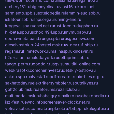
tae-kwon.ru
consrio.com.ru
insiam.ru
avegainfo.ru
archery161.ru
bigencyclica.ru
vlast16.ru
korru.net
sarmiento.spb.su
extelopedia.ru
lammin-suo.spb.ru
iskatour.spb.ru
snpi.org.ru
running-line.ru
krygeva-spa.ru
chel.net.ru
rust-loco.ru
dugshop.ru
hl-beta.spb.ru
school494.spb.ru
mymubaby.ru
epoha-metalband.ru
ngr.spb.ru
rusgosnews.com
dieselvostok.ru
24hostel.msk.ru
w-dev.ru
f-ship.ru
regsmi.ru
filmnetwork.ru
malinasp.ru
kinosvin.ru
h2o-salon.ru
malutkayork.ru
deltaprim.spb.ru
tango-perm.ru
gooddir.ru
sgv.su
multiki-online.com
webkrasotki.com
cherinvest.ru
detskiy-ostrov.ru
ankou.spb.ru
alvesta1.ru
pdf-creator.ru
nix-files.org.ru
sakhatoday.ru
elektrikersymboler.ru
sputnikyes.ru
golf2club.msk.ru
aeforums.ru
zallclub.ru
multimodal.msk.ru
habaigry.ru
haikko.ru
sobakopedia.ru
isz-fest.ru
ewnc.info
screensaver-clock.net.ru
volnav.spb.ru
comnat.ru
npf.net.ru
7bit.pp.ru
kalugatur.ru