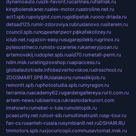
dynamoauto.ru
szk-favorit.ru
carlines.ru
flatnsk.ru
kingbolenskaner.ru
alex-motor.ru
astroline.net.ru
act1.spb.ru
polyglot.com.ru
gidlipetsk.ru
ooo-driada.ru
detsad125.ru
mir-zdoroviya.ru
bruslanovo.ru
siterem.ru
council.spb.ru
лодкипатриот.рф
kafekolizey.ru
iclub.net.ru
gazon-easy.ru
sugarepilekb.ru
grinox.ru
pylesostineco.ru
msts-ozarenie.ru
kameryjooan.ru
artemovskij.ru
dopler.spb.ru
aid70.ru
metall-perm.ru
ndm.msk.ru
ratingzooshop.ru
apiaccess.ru
globalautotrade.info
bezverhovskoe.ru
drsschool.ru
ZOOSMART.SPB.RU
dalakony.ru
medikijob.ru
remontt.spb.ru
photostudia.spb.ru
myragon.ru
terramia.ru
academy62.ru
gardengallereya.ru
rti.com.ru
artem-news.ru
biserinca.ru
krasnodarkurort.com
imshowtv.ru
mebel-v-tule.ru
mobtopik.ru
pcsecurity.net.ru
tool-sib.ru
multimetrunit.ru
sp-tour.ru
fan-cs.ru
santeh-russia.ru
symbian9.net.ru
DSHAIR.RU
tmmotors.spb.ru
xjocuricopii.com
musavtomat.msk.ru