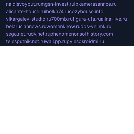
naidisvoyput.ru
mgsn-invest.ru
ipkamerasannce.ru
alicante-house.ru
ibelka74.ru
cozyhouse.info
vlkargalev-studio.ru
700mb.ru
figura-ufa.ru
alina-live.ru
belarusiannews.ru
womenknow.ru
dos-vniimk.ru
sega.net.ru
dv.net.ru
phenomenonsofhistory.com
telesputnik.net.ru
wall.pp.ru
pylesosroidmi.ru
gtc-clan.ru
cligs.ru
bibikazap.ru
popova.org.ru
netwhistler.spb.ru
bellvil.ru
bonzon.ru
iss-vladik.ru
defiparis.net.ru
las-gryzas.ru
amku.ru
electednews.spb.ru
feather.org.ru
spar72.ru
tankiigri.ru
dominus.com.ru
ibtree.ru
sanykool.pp.ru
unixlib.org.ru
menatep.spb.ru
gartenterrassen.ru
printeka.ru
skvozilka.com.ru
parkovka-pub.ru
lovemobi.ru
art-ru.ru
emulatorz.com.ru
alucomp.com.ru
tatforum.com.ru
alternativa-profi.ru
dermakler.ru
artsurvey.ru
aredir.ru
khimspas.ru
centr-maxi.ru
2018r.ru
bort-stomer-defort.ru
professional2.ru
gibsons.ru
artselena.ru
art-pilot.ru
ingredient.spb.ru