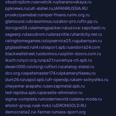
obustrojdom.ru
sovetcik.ru
ybaranovskaya.ru
ppknews.ru
cult-alshei.ru
JAPANRUSSIA.RU
proekciyamebel.ru
imper-finans.ru
rim.org.ru
glamourai.ru
brassminus.ru
zabor-pro.ru
ftn.pp.ru
dorogoe58.ru
laimengpacker.ru
kuzova-zapchasti.ru
sageerp.ru
taxodrom.ru
dsrazvitie.ru
hardcity.net.ru
ratinghomegames.ru
topservice25.ru
gubernyan.ru
gtglasslined.ru
ii4.ru
tssport.spb.ru
andorra24.com
blackwallstreet.ru
oboimos.ru
optim-doors.com.ru
ikuch.ru
nycr.org.ru
npa21.ru
vremya-ch.spb.ru
desert000.ru
ivtorgi.ru
ifiori.ru
catalog-statei.ru
dcv.org.ru
spetsmaster174.ru
ipkameryhiseeu.ru
dum26.ru
ruspol.spb.ru
fr-opendp.ru
kam-solnyshko.ru
cheyenne-arapaho.ru
sevzapmetal.spb.ru
ted-lapidus.spb.ru
parasite-eliminator.ru
sigma-complete.ru
modernworld.ru
dama-moda.ru
eholot-group.ru
sk-nvkz.ru
DRONGOLD.RU
democratia2.ru
i-farmer.ru
mass-sport.org