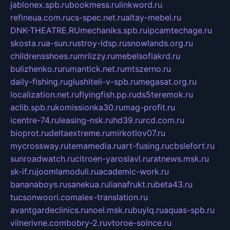
jablonex.spb.ru
bookmess.ru
linkword.ru
refineua.com.ru
cs-spec.net.ru
altay-mebel.ru
DNK-THEATRE.RU
mechaniks.spb.ru
ipcamtechage.ru
skosta.ru
a-sun.ru
stroy-ldsp.ru
snowlands.org.ru
childrensshoes.ru
mrlizzy.ru
mebelsofiakrd.ru
bulizhenko.ru
rumantick.net.ru
mtszerno.ru
daily-fishing.ru
glushiteli-v-spb.ru
megasat.org.ru
localization.net.ru
flyingfish.pp.ru
ds5teremok.ru
aclib.spb.ru
komissionka30.ru
mag-profit.ru
icentre-74.ru
leasing-nsk.ru
hd39.ru
rcd.com.ru
bioprot.ru
deltaextreme.ru
mirkotlov07.ru
mycrossway.ru
temamedia.ru
art-fusing.ru
cbslefort.ru
sunroadwatch.ru
citroen-yaroslavl.ru
ratnews.msk.ru
sk-if.ru
joomlamoduli.ru
academic-work.ru
bananaboys.ru
sanekua.ru
lianafrukt.ru
beta43.ru
tucsonwoori.com
alex-translation.ru
avantgardeclinics.ru
noel.msk.ru
buylq.ru
aquas-spb.ru
vilnerivne.com
bobry-2.ru
vtoroe-solnce.ru