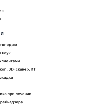
ми
в
ми
ортопедию
ы наук
 клиентами
оп, 3D-сканер, КТ
скидки
тика при лечении
требнадзора