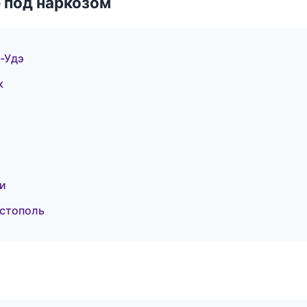
 под наркозом
-Удэ
к
ти
астополь