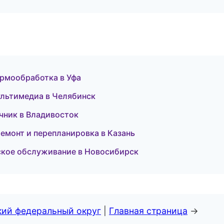
ермообработка в Уфа
мультимедиа в Челябинск
очник в Владивосток
емонт и перепланировка в Казань
еское обслуживание в Новосибирск
кий федеральный округ
|
Главная страница
→