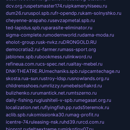
dcv.org.ru
spetsmaster174.ru
ipkameryhiseeu.ru
dum26.ru
ruspol.spb.ru
fr-opendp.ru
kam-solnyshko.ru
cheyenne-arapaho.ru
sevzapmetal.spb.ru
ted-lapidus.spb.ru
parasite-eliminator.ru
sigma-complete.ru
modernworld.ru
dama-moda.ru
eholot-group.ru
sk-nvkz.ru
DRONGOLD.RU
democratia2.ru
i-farmer.ru
mass-sport.org
jablonex.spb.ru
bookmess.ru
linkword.ru
refineua.com.ru
cs-spec.net.ru
altay-mebel.ru
DNK-THEATRE.RU
mechaniks.spb.ru
ipcamtechage.ru
skosta.ru
a-sun.ru
stroy-ldsp.ru
snowlands.org.ru
childrensshoes.ru
mrlizzy.ru
mebelsofiakrd.ru
bulizhenko.ru
rumantick.net.ru
mtszerno.ru
daily-fishing.ru
glushiteli-v-spb.ru
megasat.org.ru
localization.net.ru
flyingfish.pp.ru
ds5teremok.ru
aclib.spb.ru
komissionka30.ru
mag-profit.ru
icentre-74.ru
leasing-nsk.ru
hd39.ru
rcd.com.ru
bioprot.ru
deltaextreme.ru
mirkotlov07.ru