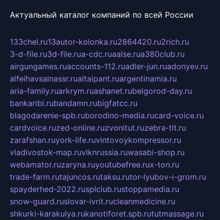
Актуальный каталог компаний по всей России
133chel.ru
13autor-kolonka.ru
2864420.ru
2rich.ru
3-d-file.ru
3d-file.ru
a-cdc.ru
aalse.ru
a380club.ru
airgungames.ru
accounts-112.ru
adler-jun.ru
adonyev.ru
alfeihavsalnassr.ru
altaipant.ru
argentinamia.ru
aria-family.ru
arkrym.ru
ashanet.ru
belgorod-day.ru
bankaribi.ru
bandamn.ru
bigfatcc.ru
blagodarenie-spb.ru
borodino-media.ru
card-voice.ru
cardvoice.ru
zed-online.ru
zvonitut.ru
zebra-tlt.ru
zarafshan.ru
york-life.ru
vintovoykompressor.ru
vladivostok-map.ru
vlknrussia.ru
wasabi-shop.ru
webamator.ru
zaryna.ru
youtubefree.ru
x-ton.ru
trade-farm.ru
tajuncos.ru
taksu.ru
tor-lyubov-i-grom.ru
spayderhed-2022.ru
splclub.ru
stoppamedia.ru
snow-guard.ru
slovar-ivrit.ru
cleanmedicine.ru
shkurki-karakulya.ru
kanotiforet.spb.ru
tutmassage.ru