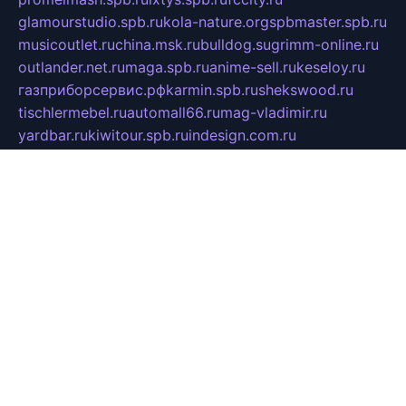
glamourstudio.spb.ru
kola-nature.org
spbmaster.spb.ru
musicoutlet.ru
china.msk.ru
bulldog.su
grimm-online.ru
outlander.net.ru
maga.spb.ru
anime-sell.ru
keseloy.ru
газприборсервис.рф
karmin.spb.ru
shekswood.ru
tischlermebel.ru
automall66.ru
mag-vladimir.ru
yardbar.ru
kiwitour.spb.ru
indesign.com.ru
freestylemebel.ru
bany-samara.ru
rsei.ru
naidisvoyput.ru
mgsn-invest.ru
ipkamerasannce.ru
alicante-house.ru
ibelka74.ru
cozyhouse.info
vlkargalev-studio.ru
700mb.ru
figura-ufa.ru
alina-live.ru
belarusiannews.ru
womenknow.ru
dos-vniimk.ru
sega.net.ru
dv.net.ru
phenomenonsofhistory.com
telesputnik.net.ru
wall.pp.ru
pylesosroidmi.ru
gtc-clan.ru
cligs.ru
bibikazap.ru
popova.org.ru
netwhistler.spb.ru
bellvil.ru
bonzon.ru
iss-vladik.ru
defiparis.net.ru
las-gryzas.ru
amku.ru
electednews.spb.ru
feather.org.ru
spar72.ru
tankiigri.ru