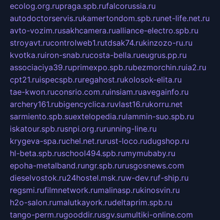
ecolog.org.ru
praga.spb.ru
falcorussia.ru
autodoctorservis.ru
kamertondom.spb.ru
net-life.net.ru
avto-vozim.ru
sakhcamera.ru
alliance-electro.spb.ru
stroyavt.ru
controlweb1.ru
tdsak74.ru
kinzozo-ru.ru
kvotka.ru
iron-snab.ru
costa-bella.ru
eugrus.pp.ru
associaciya39.ru
primexpo.spb.ru
bezmorchin.ru
ia2.ru
cpt21.ru
ispecspb.ru
regahost.ru
kolosok-elita.ru
tae-kwon.ru
consrio.com.ru
insiam.ru
avegainfo.ru
archery161.ru
bigencyclica.ru
vlast16.ru
korru.net
sarmiento.spb.su
extelopedia.ru
lammin-suo.spb.ru
iskatour.spb.ru
snpi.org.ru
running-line.ru
krygeva-spa.ru
chel.net.ru
rust-loco.ru
dugshop.ru
hl-beta.spb.ru
school494.spb.ru
mymubaby.ru
epoha-metalband.ru
ngr.spb.ru
rusgosnews.com
dieselvostok.ru
24hostel.msk.ru
w-dev.ru
f-ship.ru
regsmi.ru
filmnetwork.ru
malinasp.ru
kinosvin.ru
h2o-salon.ru
malutkayork.ru
deltaprim.spb.ru
tango-perm.ru
gooddir.ru
sgv.su
multiki-online.com