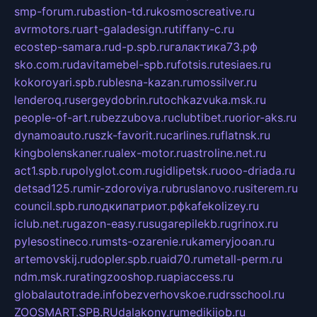
smp-forum.ru
bastion-td.ru
kosmoscreative.ru
avrmotors.ru
art-galadesign.ru
tiffany-c.ru
ecostep-samara.ru
d-p.spb.ru
галактика73.рф
sko.com.ru
davitamebel-spb.ru
fotsis.ru
tesiaes.ru
kokoroyari.spb.ru
blesna-kazan.ru
mossilver.ru
lenderoq.ru
sergeydobrin.ru
tochkazvuka.msk.ru
people-of-art.ru
bezzubova.ru
clubtibet.ru
orior-aks.ru
dynamoauto.ru
szk-favorit.ru
carlines.ru
flatnsk.ru
kingbolenskaner.ru
alex-motor.ru
astroline.net.ru
act1.spb.ru
polyglot.com.ru
gidlipetsk.ru
ooo-driada.ru
detsad125.ru
mir-zdoroviya.ru
bruslanovo.ru
siterem.ru
council.spb.ru
лодкипатриот.рф
kafekolizey.ru
iclub.net.ru
gazon-easy.ru
sugarepilekb.ru
grinox.ru
pylesostineco.ru
msts-ozarenie.ru
kameryjooan.ru
artemovskij.ru
dopler.spb.ru
aid70.ru
metall-perm.ru
ndm.msk.ru
ratingzooshop.ru
apiaccess.ru
globalautotrade.info
bezverhovskoe.ru
drsschool.ru
ZOOSMART.SPB.RU
dalakony.ru
medikijob.ru