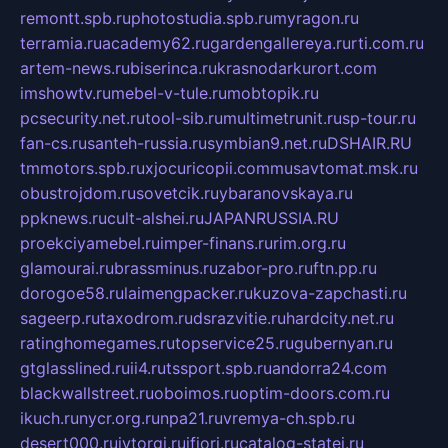
remontt.spb.ru
photostudia.spb.ru
myragon.ru
terramia.ru
academy62.ru
gardengallereya.ru
rti.com.ru
artem-news.ru
biserinca.ru
krasnodarkurort.com
imshowtv.ru
mebel-v-tule.ru
mobtopik.ru
pcsecurity.net.ru
tool-sib.ru
multimetrunit.ru
sp-tour.ru
fan-cs.ru
santeh-russia.ru
symbian9.net.ru
DSHAIR.RU
tmmotors.spb.ru
xjocuricopii.com
musavtomat.msk.ru
obustrojdom.ru
sovetcik.ru
ybaranovskaya.ru
ppknews.ru
cult-alshei.ru
JAPANRUSSIA.RU
proekciyamebel.ru
imper-finans.ru
rim.org.ru
glamourai.ru
brassminus.ru
zabor-pro.ru
ftn.pp.ru
dorogoe58.ru
laimengpacker.ru
kuzova-zapchasti.ru
sageerp.ru
taxodrom.ru
dsrazvitie.ru
hardcity.net.ru
ratinghomegames.ru
topservice25.ru
gubernyan.ru
gtglasslined.ru
ii4.ru
tssport.spb.ru
andorra24.com
blackwallstreet.ru
oboimos.ru
optim-doors.com.ru
ikuch.ru
nycr.org.ru
npa21.ru
vremya-ch.spb.ru
desert000.ru
ivtorgi.ru
ifiori.ru
catalog-statei.ru