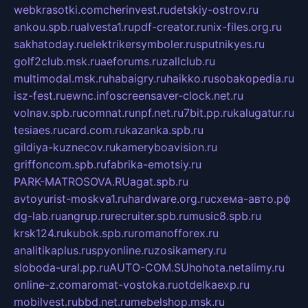
webkrasotki.com
cherinvest.ru
detskiy-ostrov.ru
ankou.spb.ru
alvesta1.ru
pdf-creator.ru
nix-files.org.ru
sakhatoday.ru
elektrikersymboler.ru
sputnikyes.ru
golf2club.msk.ru
aeforums.ru
zallclub.ru
multimodal.msk.ru
habaigry.ru
haikko.ru
sobakopedia.ru
isz-fest.ru
ewnc.info
screensaver-clock.net.ru
volnav.spb.ru
comnat.ru
npf.net.ru
7bit.pp.ru
kalugatur.ru
tesiaes.ru
card.com.ru
kazanka.spb.ru
gildiya-kuznecov.ru
kameryboavision.ru
griffoncom.spb.ru
fabrika-emotsiy.ru
PARK-MATROSOVA.RU
agat.spb.ru
avtoyurist-moskva1.ru
hardware.org.ru
схема-авто.рф
dg-lab.ru
angrup.ru
recruiter.spb.ru
music8.spb.ru
krsk124.ru
kubok.spb.ru
romanofforex.ru
analitikaplus.ru
spyonline.ru
zosikamery.ru
sloboda-ural.pp.ru
AUTO-COM.SU
hohota.net
alimy.ru
online-z.com
aromat-vostoka.ru
otdelkaexp.ru
mobilvest.ru
bbd.net.ru
mebelshop.msk.ru