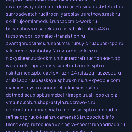
mycrossway.ru
temamedia.ru
art-fusing.ru
cbslefort.ru
sunroadwatch.ru
citroen-yaroslavl.ru
ratnews.msk.ru
sk-if.ru
joomlamoduli.ru
academic-work.ru
bananaboys.ru
sanekua.ru
lianafrukt.ru
beta43.ru
tucsonwoori.com
alex-translation.ru
avantgardeclinics.ru
noel.msk.ru
buylq.ru
aquas-spb.ru
vilnerivne.com
bobry-2.ru
vtoroe-solnce.ru
nickysheen.ru
clockmir.ru
huntercraft.ru
стройокт.рф
webpixels.ru
pczz.msk.su
petrodvorets.spb.ru
nsintermed.spb.ru
avtovirazh-24.ru
jazzq.ru
czecot.ru
cruizi.spb.ru
spasskaya.spb.ru
kniris.ru
vkpeople.com
maminy-mysli.ru
arionorel.ru
khuseniosif.ru
dotmediacup.spb.ru
mebel-tiraspol.ru
all-books.biz
vmauto.spb.ru
shop-astyle.ru
derevo-s.ru
contrinform.ru
gutserial.ru
mdrussia.spb.ru
monod.ru
refine.org.ru
uk-krein.ru
kamensk61.ru
zooclub.info
filonov.org.ru
технокамск.рф
ra-spectr.ru
ooodriada.ru
promelmash.spb.ru
ixtys.spb.ru
fccity.ru