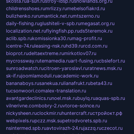
skosta.ru
a-sun.ru
stroy-ldsp.ru
snowlands.org.ru
childrensshoes.ru
mrlizzy.ru
mebelsofiakrd.ru
bulizhenko.ru
rumantick.net.ru
mtszerno.ru
daily-fishing.ru
glushiteli-v-spb.ru
megasat.org.ru
localization.net.ru
flyingfish.pp.ru
ds5teremok.ru
aclib.spb.ru
komissionka30.ru
mag-profit.ru
icentre-74.ru
leasing-nsk.ru
hd39.ru
rcd.com.ru
bioprot.ru
deltaextreme.ru
mirkotlov07.ru
mycrossway.ru
temamedia.ru
art-fusing.ru
cbslefort.ru
sunroadwatch.ru
citroen-yaroslavl.ru
ratnews.msk.ru
sk-if.ru
joomlamoduli.ru
academic-work.ru
bananaboys.ru
sanekua.ru
lianafrukt.ru
beta43.ru
tucsonwoori.com
alex-translation.ru
avantgardeclinics.ru
noel.msk.ru
buylq.ru
aquas-spb.ru
vilnerivne.com
bobry-2.ru
vtoroe-solnce.ru
nickysheen.ru
clockmir.ru
huntercraft.ru
стройокт.рф
webpixels.ru
pczz.msk.su
petrodvorets.spb.ru
nsintermed.spb.ru
avtovirazh-24.ru
jazzq.ru
czecot.ru