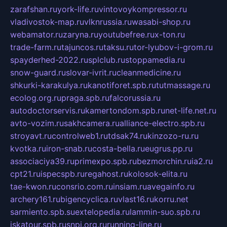
zarafshan.ru
york-life.ru
vintovoykompressor.ru
vladivostok-map.ru
vlknrussia.ru
wasabi-shop.ru
webamator.ru
zaryna.ru
youtubefree.ru
x-ton.ru
trade-farm.ru
tajuncos.ru
taksu.ru
tor-lyubov-i-grom.ru
spayderhed-2022.ru
splclub.ru
stoppamedia.ru
snow-guard.ru
slovar-ivrit.ru
cleanmedicine.ru
shkurki-karakulya.ru
kanotiforet.spb.ru
tutmassage.ru
ecolog.org.ru
praga.spb.ru
falcorussia.ru
autodoctorservis.ru
kamertondom.spb.ru
net-life.net.ru
avto-vozim.ru
sakhcamera.ru
alliance-electro.spb.ru
stroyavt.ru
controlweb1.ru
tdsak74.ru
kinzozo-ru.ru
kvotka.ru
iron-snab.ru
costa-bella.ru
eugrus.pp.ru
associaciya39.ru
primexpo.spb.ru
bezmorchin.ru
ia2.ru
cpt21.ru
ispecspb.ru
regahost.ru
kolosok-elita.ru
tae-kwon.ru
consrio.com.ru
insiam.ru
avegainfo.ru
archery161.ru
bigencyclica.ru
vlast16.ru
korru.net
sarmiento.spb.su
extelopedia.ru
lammin-suo.spb.ru
iskatour.spb.ru
snpi.org.ru
running-line.ru