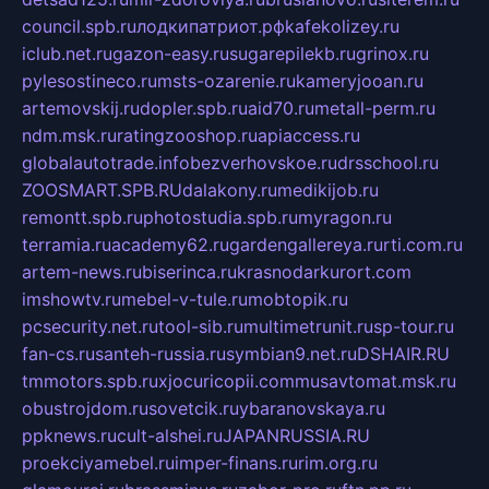
council.spb.ru
лодкипатриот.рф
kafekolizey.ru
iclub.net.ru
gazon-easy.ru
sugarepilekb.ru
grinox.ru
pylesostineco.ru
msts-ozarenie.ru
kameryjooan.ru
artemovskij.ru
dopler.spb.ru
aid70.ru
metall-perm.ru
ndm.msk.ru
ratingzooshop.ru
apiaccess.ru
globalautotrade.info
bezverhovskoe.ru
drsschool.ru
ZOOSMART.SPB.RU
dalakony.ru
medikijob.ru
remontt.spb.ru
photostudia.spb.ru
myragon.ru
terramia.ru
academy62.ru
gardengallereya.ru
rti.com.ru
artem-news.ru
biserinca.ru
krasnodarkurort.com
imshowtv.ru
mebel-v-tule.ru
mobtopik.ru
pcsecurity.net.ru
tool-sib.ru
multimetrunit.ru
sp-tour.ru
fan-cs.ru
santeh-russia.ru
symbian9.net.ru
DSHAIR.RU
tmmotors.spb.ru
xjocuricopii.com
musavtomat.msk.ru
obustrojdom.ru
sovetcik.ru
ybaranovskaya.ru
ppknews.ru
cult-alshei.ru
JAPANRUSSIA.RU
proekciyamebel.ru
imper-finans.ru
rim.org.ru