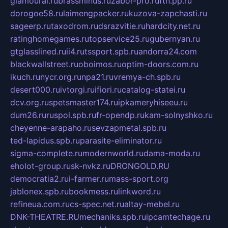
glamourai.ru
brassminus.ru
zabor-pro.ru
ftn.pp.ru
dorogoe58.ru
laimengpacker.ru
kuzova-zapchasti.ru
sageerp.ru
taxodrom.ru
dsrazvitie.ru
hardcity.net.ru
ratinghomegames.ru
topservice25.ru
gubernyan.ru
gtglasslined.ru
ii4.ru
tssport.spb.ru
andorra24.com
blackwallstreet.ru
oboimos.ru
optim-doors.com.ru
ikuch.ru
nycr.org.ru
npa21.ru
vremya-ch.spb.ru
desert000.ru
ivtorgi.ru
ifiori.ru
catalog-statei.ru
dcv.org.ru
spetsmaster174.ru
ipkameryhiseeu.ru
dum26.ru
ruspol.spb.ru
fr-opendp.ru
kam-solnyshko.ru
cheyenne-arapaho.ru
sevzapmetal.spb.ru
ted-lapidus.spb.ru
parasite-eliminator.ru
sigma-complete.ru
modernworld.ru
dama-moda.ru
eholot-group.ru
sk-nvkz.ru
DRONGOLD.RU
democratia2.ru
i-farmer.ru
mass-sport.org
jablonex.spb.ru
bookmess.ru
linkword.ru
refineua.com.ru
cs-spec.net.ru
altay-mebel.ru
DNK-THEATRE.RU
mechaniks.spb.ru
ipcamtechage.ru