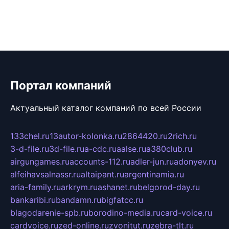
Портал компаний
Актуальный каталог компаний по всей России
133chel.ru
13autor-kolonka.ru
2864420.ru
2rich.ru
3-d-file.ru
3d-file.ru
a-cdc.ru
aalse.ru
a380club.ru
airgungames.ru
accounts-112.ru
adler-jun.ru
adonyev.ru
alfeihavsalnassr.ru
altaipant.ru
argentinamia.ru
aria-family.ru
arkrym.ru
ashanet.ru
belgorod-day.ru
bankaribi.ru
bandamn.ru
bigfatcc.ru
blagodarenie-spb.ru
borodino-media.ru
card-voice.ru
cardvoice.ru
zed-online.ru
zvonitut.ru
zebra-tlt.ru