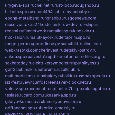
krygeva-spa.ru
chel.net.ru
rust-loco.ru
dugshop.ru
hl-beta.spb.ru
school494.spb.ru
mymubaby.ru
epoha-metalband.ru
ngr.spb.ru
rusgosnews.com
dieselvostok.ru
24hostel.msk.ru
w-dev.ru
f-ship.ru
regsmi.ru
filmnetwork.ru
malinasp.ru
kinosvin.ru
h2o-salon.ru
malutkayork.ru
deltaprim.spb.ru
tango-perm.ru
gooddir.ru
sgv.su
multiki-online.com
webkrasotki.com
cherinvest.ru
detskiy-ostrov.ru
ankou.spb.ru
alvesta1.ru
pdf-creator.ru
nix-files.org.ru
sakhatoday.ru
elektrikersymboler.ru
sputnikyes.ru
golf2club.msk.ru
aeforums.ru
zallclub.ru
multimodal.msk.ru
habaigry.ru
haikko.ru
sobakopedia.ru
isz-fest.ru
ewnc.info
screensaver-clock.net.ru
volnav.spb.ru
comnat.ru
npf.net.ru
7bit.pp.ru
kalugatur.ru
tesiaes.ru
card.com.ru
kazanka.spb.ru
gildiya-kuznecov.ru
kameryboavision.ru
griffoncom.spb.ru
fabrika-emotsiy.ru
PARK-MATROSOVA.RU
agat.spb.ru