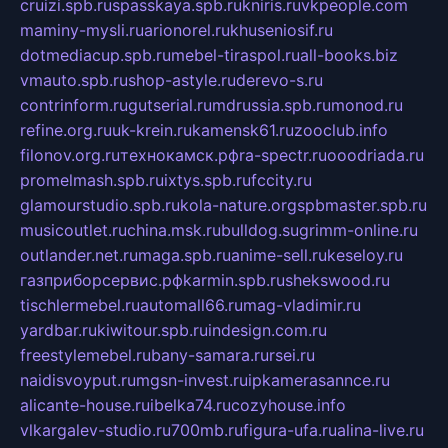
cruizi.spb.ru
spasskaya.spb.ru
kniris.ru
vkpeople.com
maminy-mysli.ru
arionorel.ru
khuseniosif.ru
dotmediacup.spb.ru
mebel-tiraspol.ru
all-books.biz
vmauto.spb.ru
shop-astyle.ru
derevo-s.ru
contrinform.ru
gutserial.ru
mdrussia.spb.ru
monod.ru
refine.org.ru
uk-krein.ru
kamensk61.ru
zooclub.info
filonov.org.ru
технокамск.рф
ra-spectr.ru
ooodriada.ru
promelmash.spb.ru
ixtys.spb.ru
fccity.ru
glamourstudio.spb.ru
kola-nature.org
spbmaster.spb.ru
musicoutlet.ru
china.msk.ru
bulldog.su
grimm-online.ru
outlander.net.ru
maga.spb.ru
anime-sell.ru
keseloy.ru
газприборсервис.рф
karmin.spb.ru
shekswood.ru
tischlermebel.ru
automall66.ru
mag-vladimir.ru
yardbar.ru
kiwitour.spb.ru
indesign.com.ru
freestylemebel.ru
bany-samara.ru
rsei.ru
naidisvoyput.ru
mgsn-invest.ru
ipkamerasannce.ru
alicante-house.ru
ibelka74.ru
cozyhouse.info
vlkargalev-studio.ru
700mb.ru
figura-ufa.ru
alina-live.ru