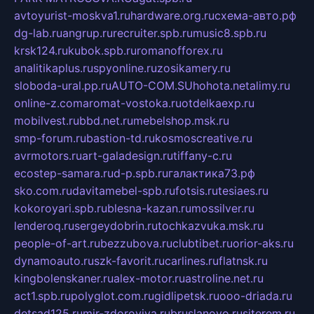
avtoyurist-moskva1.ru
hardware.org.ru
схема-авто.рф
dg-lab.ru
angrup.ru
recruiter.spb.ru
music8.spb.ru
krsk124.ru
kubok.spb.ru
romanofforex.ru
analitikaplus.ru
spyonline.ru
zosikamery.ru
sloboda-ural.pp.ru
AUTO-COM.SU
hohota.net
alimy.ru
online-z.com
aromat-vostoka.ru
otdelkaexp.ru
mobilvest.ru
bbd.net.ru
mebelshop.msk.ru
smp-forum.ru
bastion-td.ru
kosmoscreative.ru
avrmotors.ru
art-galadesign.ru
tiffany-c.ru
ecostep-samara.ru
d-p.spb.ru
галактика73.рф
sko.com.ru
davitamebel-spb.ru
fotsis.ru
tesiaes.ru
kokoroyari.spb.ru
blesna-kazan.ru
mossilver.ru
lenderoq.ru
sergeydobrin.ru
tochkazvuka.msk.ru
people-of-art.ru
bezzubova.ru
clubtibet.ru
orior-aks.ru
dynamoauto.ru
szk-favorit.ru
carlines.ru
flatnsk.ru
kingbolenskaner.ru
alex-motor.ru
astroline.net.ru
act1.spb.ru
polyglot.com.ru
gidlipetsk.ru
ooo-driada.ru
detsad125.ru
mir-zdoroviya.ru
bruslanovo.ru
siterem.ru