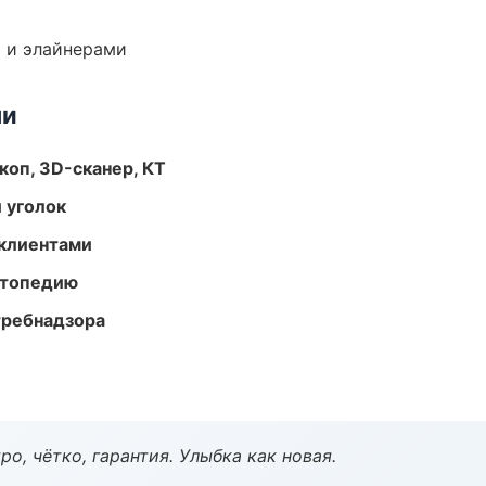
 и элайнерами
ми
оп, 3D-сканер, КТ
 уголок
 клиентами
ортопедию
требнадзора
о, чётко, гарантия. Улыбка как новая.