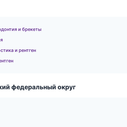
одонтия и брекеты
ия
стика и рентген
ентген
ский федеральный округ