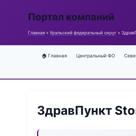
Портал компаний
Главная
»
Уральский федеральный округ
» ЗдравП
🏠 Главная
Центральный ФО
Севе
ЗдравПункт Sto