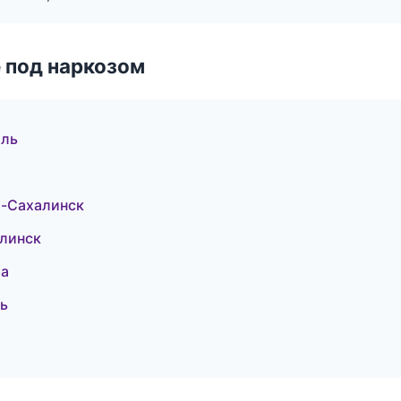
 под наркозом
оль
о-Сахалинск
алинск
ра
ль