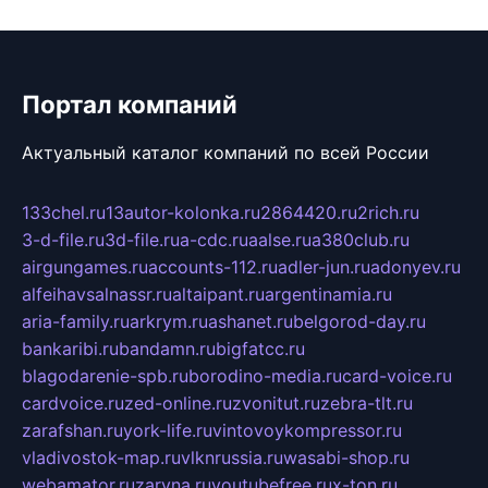
Портал компаний
Актуальный каталог компаний по всей России
133chel.ru
13autor-kolonka.ru
2864420.ru
2rich.ru
3-d-file.ru
3d-file.ru
a-cdc.ru
aalse.ru
a380club.ru
airgungames.ru
accounts-112.ru
adler-jun.ru
adonyev.ru
alfeihavsalnassr.ru
altaipant.ru
argentinamia.ru
aria-family.ru
arkrym.ru
ashanet.ru
belgorod-day.ru
bankaribi.ru
bandamn.ru
bigfatcc.ru
blagodarenie-spb.ru
borodino-media.ru
card-voice.ru
cardvoice.ru
zed-online.ru
zvonitut.ru
zebra-tlt.ru
zarafshan.ru
york-life.ru
vintovoykompressor.ru
vladivostok-map.ru
vlknrussia.ru
wasabi-shop.ru
webamator.ru
zaryna.ru
youtubefree.ru
x-ton.ru