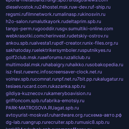
dieselvostok.ru
24hostel.msk.ru
w-dev.ru
f-ship.ru
regsmi.ru
filmnetwork.ru
malinasp.ru
kinosvin.ru
h2o-salon.ru
malutkayork.ru
deltaprim.spb.ru
tango-perm.ru
gooddir.ru
sgv.su
multiki-online.com
webkrasotki.com
cherinvest.ru
detskiy-ostrov.ru
ankou.spb.ru
alvesta1.ru
pdf-creator.ru
nix-files.org.ru
sakhatoday.ru
elektrikersymboler.ru
sputnikyes.ru
golf2club.msk.ru
aeforums.ru
zallclub.ru
multimodal.msk.ru
habaigry.ru
haikko.ru
sobakopedia.ru
isz-fest.ru
ewnc.info
screensaver-clock.net.ru
volnav.spb.ru
comnat.ru
npf.net.ru
7bit.pp.ru
kalugatur.ru
tesiaes.ru
card.com.ru
kazanka.spb.ru
gildiya-kuznecov.ru
kameryboavision.ru
griffoncom.spb.ru
fabrika-emotsiy.ru
PARK-MATROSOVA.RU
agat.spb.ru
avtoyurist-moskva1.ru
hardware.org.ru
схема-авто.рф
dg-lab.ru
angrup.ru
recruiter.spb.ru
music8.spb.ru