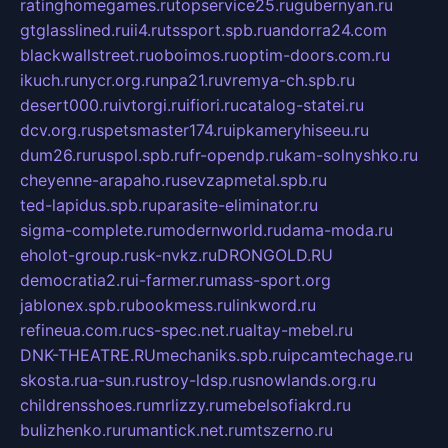
ratinghomegames.ru
topservice25.ru
gubernyan.ru
gtglasslined.ru
ii4.ru
tssport.spb.ru
andorra24.com
blackwallstreet.ru
oboimos.ru
optim-doors.com.ru
ikuch.ru
nycr.org.ru
npa21.ru
vremya-ch.spb.ru
desert000.ru
ivtorgi.ru
ifiori.ru
catalog-statei.ru
dcv.org.ru
spetsmaster174.ru
ipkameryhiseeu.ru
dum26.ru
ruspol.spb.ru
fr-opendp.ru
kam-solnyshko.ru
cheyenne-arapaho.ru
sevzapmetal.spb.ru
ted-lapidus.spb.ru
parasite-eliminator.ru
sigma-complete.ru
modernworld.ru
dama-moda.ru
eholot-group.ru
sk-nvkz.ru
DRONGOLD.RU
democratia2.ru
i-farmer.ru
mass-sport.org
jablonex.spb.ru
bookmess.ru
linkword.ru
refineua.com.ru
cs-spec.net.ru
altay-mebel.ru
DNK-THEATRE.RU
mechaniks.spb.ru
ipcamtechage.ru
skosta.ru
a-sun.ru
stroy-ldsp.ru
snowlands.org.ru
childrensshoes.ru
mrlizzy.ru
mebelsofiakrd.ru
bulizhenko.ru
rumantick.net.ru
mtszerno.ru