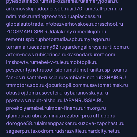
pylesostineco.ru
msts-ozarenie.ru
kameryjooan.ru
artemovskij.ru
dopler.spb.ru
aid70.ru
metall-perm.ru
ndm.msk.ru
ratingzooshop.ru
apiaccess.ru
globalautotrade.info
bezverhovskoe.ru
drsschool.ru
ZOOSMART.SPB.RU
dalakony.ru
medikijob.ru
remontt.spb.ru
photostudia.spb.ru
myragon.ru
terramia.ru
academy62.ru
gardengallereya.ru
rti.com.ru
artem-news.ru
biserinca.ru
krasnodarkurort.com
imshowtv.ru
mebel-v-tule.ru
mobtopik.ru
pcsecurity.net.ru
tool-sib.ru
multimetrunit.ru
sp-tour.ru
fan-cs.ru
santeh-russia.ru
symbian9.net.ru
DSHAIR.RU
tmmotors.spb.ru
xjocuricopii.com
musavtomat.msk.ru
obustrojdom.ru
sovetcik.ru
ybaranovskaya.ru
ppknews.ru
cult-alshei.ru
JAPANRUSSIA.RU
proekciyamebel.ru
imper-finans.ru
rim.org.ru
glamourai.ru
brassminus.ru
zabor-pro.ru
ftn.pp.ru
dorogoe58.ru
laimengpacker.ru
kuzova-zapchasti.ru
sageerp.ru
taxodrom.ru
dsrazvitie.ru
hardcity.net.ru