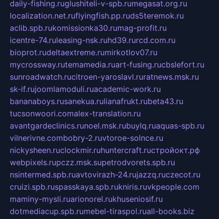
daily-fishing.ru
glushiteli-v-spb.ru
megasat.org.ru
localization.net.ru
flyingfish.pp.ru
ds5teremok.ru
aclib.spb.ru
komissionka30.ru
mag-profit.ru
icentre-74.ru
leasing-nsk.ru
hd39.ru
rcd.com.ru
bioprot.ru
deltaextreme.ru
mirkotlov07.ru
mycrossway.ru
temamedia.ru
art-fusing.ru
cbslefort.ru
sunroadwatch.ru
citroen-yaroslavl.ru
ratnews.msk.ru
sk-if.ru
joomlamoduli.ru
academic-work.ru
bananaboys.ru
sanekua.ru
lianafrukt.ru
beta43.ru
tucsonwoori.com
alex-translation.ru
avantgardeclinics.ru
noel.msk.ru
buylq.ru
aquas-spb.ru
vilnerivne.com
bobry-2.ru
vtoroe-solnce.ru
nickysheen.ru
clockmir.ru
huntercraft.ru
стройокт.рф
webpixels.ru
pczz.msk.su
petrodvorets.spb.ru
nsintermed.spb.ru
avtovirazh-24.ru
jazzq.ru
czecot.ru
cruizi.spb.ru
spasskaya.spb.ru
kniris.ru
vkpeople.com
maminy-mysli.ru
arionorel.ru
khuseniosif.ru
dotmediacup.spb.ru
mebel-tiraspol.ru
all-books.biz