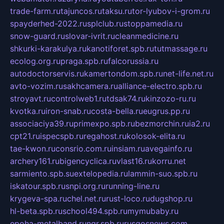
trade-farm.ru
tajuncos.ru
taksu.ru
tor-lyubov-i-grom.ru
spayderhed-2022.ru
splclub.ru
stoppamedia.ru
snow-guard.ru
slovar-ivrit.ru
cleanmedicine.ru
shkurki-karakulya.ru
kanotiforet.spb.ru
tutmassage.ru
ecolog.org.ru
praga.spb.ru
falcorussia.ru
autodoctorservis.ru
kamertondom.spb.ru
net-life.net.ru
avto-vozim.ru
sakhcamera.ru
alliance-electro.spb.ru
stroyavt.ru
controlweb1.ru
tdsak74.ru
kinzozo-ru.ru
kvotka.ru
iron-snab.ru
costa-bella.ru
eugrus.pp.ru
associaciya39.ru
primexpo.spb.ru
bezmorchin.ru
ia2.ru
cpt21.ru
ispecspb.ru
regahost.ru
kolosok-elita.ru
tae-kwon.ru
consrio.com.ru
insiam.ru
avegainfo.ru
archery161.ru
bigencyclica.ru
vlast16.ru
korru.net
sarmiento.spb.su
extelopedia.ru
lammin-suo.spb.ru
iskatour.spb.ru
snpi.org.ru
running-line.ru
krygeva-spa.ru
chel.net.ru
rust-loco.ru
dugshop.ru
hl-beta.spb.ru
school494.spb.ru
mymubaby.ru
epoha-metalband.ru
ngr.spb.ru
rusgosnews.com