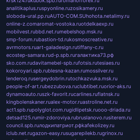
krsk124.ru
kubok.spb.ru
romanofforex.ru
analitikaplus.ru
spyonline.ru
zosikamery.ru
sloboda-ural.pp.ru
AUTO-COM.SU
hohota.net
alimy.ru
online-z.com
aromat-vostoka.ru
otdelkaexp.ru
mobilvest.ru
bbd.net.ru
mebelshop.msk.ru
smp-forum.ru
bastion-td.ru
kosmoscreative.ru
avrmotors.ru
art-galadesign.ru
tiffany-c.ru
ecostep-samara.ru
d-p.spb.ru
галактика73.рф
sko.com.ru
davitamebel-spb.ru
fotsis.ru
tesiaes.ru
kokoroyari.spb.ru
blesna-kazan.ru
mossilver.ru
lenderoq.ru
sergeydobrin.ru
tochkazvuka.msk.ru
people-of-art.ru
bezzubova.ru
clubtibet.ru
orior-aks.ru
dynamoauto.ru
szk-favorit.ru
carlines.ru
flatnsk.ru
kingbolenskaner.ru
alex-motor.ru
astroline.net.ru
act1.spb.ru
polyglot.com.ru
gidlipetsk.ru
ooo-driada.ru
detsad125.ru
mir-zdoroviya.ru
bruslanovo.ru
siterem.ru
council.spb.ru
лодкипатриот.рф
kafekolizey.ru
iclub.net.ru
gazon-easy.ru
sugarepilekb.ru
grinox.ru