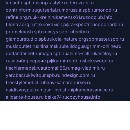
vmauto.spb.ru
shop-astyle.ru
derevo-s.ru
contrinform.ru
gutserial.ru
mdrussia.spb.ru
monod.ru
refine.org.ru
uk-krein.ru
kamensk61.ru
zooclub.info
filonov.org.ru
технокамск.рф
ra-spectr.ru
ooodriada.ru
promelmash.spb.ru
ixtys.spb.ru
fccity.ru
glamourstudio.spb.ru
kola-nature.org
spbmaster.spb.ru
musicoutlet.ru
china.msk.ru
bulldog.su
grimm-online.ru
outlander.net.ru
maga.spb.ru
anime-sell.ru
keseloy.ru
газприборсервис.рф
karmin.spb.ru
shekswood.ru
tischlermebel.ru
automall66.ru
mag-vladimir.ru
yardbar.ru
kiwitour.spb.ru
indesign.com.ru
freestylemebel.ru
bany-samara.ru
rsei.ru
naidisvoyput.ru
mgsn-invest.ru
ipkamerasannce.ru
alicante-house.ru
ibelka74.ru
cozyhouse.info
vlkargalev-studio.ru
700mb.ru
figura-ufa.ru
alina-live.ru
belarusiannews.ru
womenknow.ru
dos-vniimk.ru
sega.net.ru
dv.net.ru
phenomenonsofhistory.com
telesputnik.net.ru
wall.pp.ru
pylesosroidmi.ru