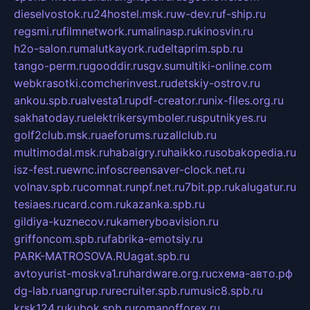
dieselvostok.ru
24hostel.msk.ru
w-dev.ru
f-ship.ru
regsmi.ru
filmnetwork.ru
malinasp.ru
kinosvin.ru
h2o-salon.ru
malutkayork.ru
deltaprim.spb.ru
tango-perm.ru
gooddir.ru
sgv.su
multiki-online.com
webkrasotki.com
cherinvest.ru
detskiy-ostrov.ru
ankou.spb.ru
alvesta1.ru
pdf-creator.ru
nix-files.org.ru
sakhatoday.ru
elektrikersymboler.ru
sputnikyes.ru
golf2club.msk.ru
aeforums.ru
zallclub.ru
multimodal.msk.ru
habaigry.ru
haikko.ru
sobakopedia.ru
isz-fest.ru
ewnc.info
screensaver-clock.net.ru
volnav.spb.ru
comnat.ru
npf.net.ru
7bit.pp.ru
kalugatur.ru
tesiaes.ru
card.com.ru
kazanka.spb.ru
gildiya-kuznecov.ru
kameryboavision.ru
griffoncom.spb.ru
fabrika-emotsiy.ru
PARK-MATROSOVA.RU
agat.spb.ru
avtoyurist-moskva1.ru
hardware.org.ru
схема-авто.рф
dg-lab.ru
angrup.ru
recruiter.spb.ru
music8.spb.ru
krsk124.ru
kubok.spb.ru
romanofforex.ru