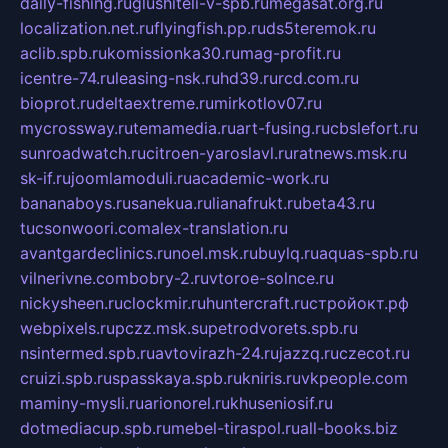
daily-fishing.ru
glushiteli-v-spb.ru
megasat.org.ru
localization.net.ru
flyingfish.pp.ru
ds5teremok.ru
aclib.spb.ru
komissionka30.ru
mag-profit.ru
icentre-74.ru
leasing-nsk.ru
hd39.ru
rcd.com.ru
bioprot.ru
deltaextreme.ru
mirkotlov07.ru
mycrossway.ru
temamedia.ru
art-fusing.ru
cbslefort.ru
sunroadwatch.ru
citroen-yaroslavl.ru
ratnews.msk.ru
sk-if.ru
joomlamoduli.ru
academic-work.ru
bananaboys.ru
sanekua.ru
lianafrukt.ru
beta43.ru
tucsonwoori.com
alex-translation.ru
avantgardeclinics.ru
noel.msk.ru
buylq.ru
aquas-spb.ru
vilnerivne.com
bobry-2.ru
vtoroe-solnce.ru
nickysheen.ru
clockmir.ru
huntercraft.ru
стройокт.рф
webpixels.ru
pczz.msk.su
petrodvorets.spb.ru
nsintermed.spb.ru
avtovirazh-24.ru
jazzq.ru
czecot.ru
cruizi.spb.ru
spasskaya.spb.ru
kniris.ru
vkpeople.com
maminy-mysli.ru
arionorel.ru
khuseniosif.ru
dotmediacup.spb.ru
mebel-tiraspol.ru
all-books.biz