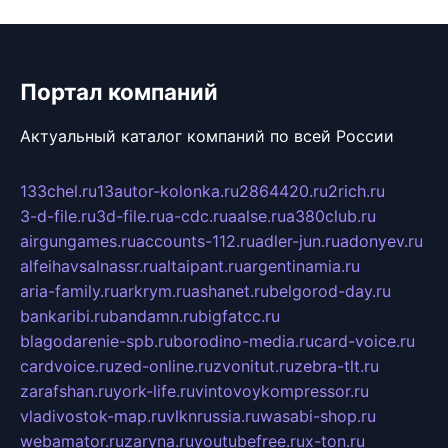
Портал компаний
Актуальный каталог компаний по всей России
133chel.ru
13autor-kolonka.ru
2864420.ru
2rich.ru
3-d-file.ru
3d-file.ru
a-cdc.ru
aalse.ru
a380club.ru
airgungames.ru
accounts-112.ru
adler-jun.ru
adonyev.ru
alfeihavsalnassr.ru
altaipant.ru
argentinamia.ru
aria-family.ru
arkrym.ru
ashanet.ru
belgorod-day.ru
bankaribi.ru
bandamn.ru
bigfatcc.ru
blagodarenie-spb.ru
borodino-media.ru
card-voice.ru
cardvoice.ru
zed-online.ru
zvonitut.ru
zebra-tlt.ru
zarafshan.ru
york-life.ru
vintovoykompressor.ru
vladivostok-map.ru
vlknrussia.ru
wasabi-shop.ru
webamator.ru
zaryna.ru
youtubefree.ru
x-ton.ru