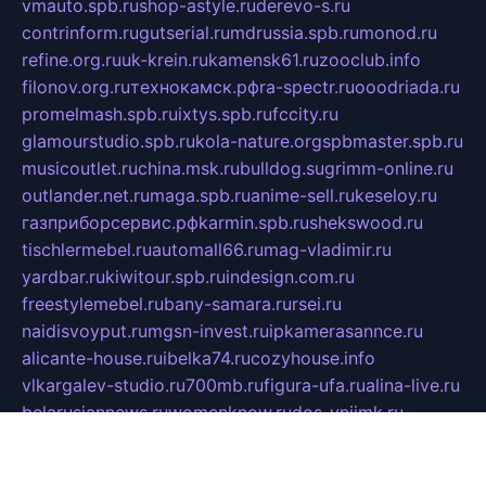
vmauto.spb.ru
shop-astyle.ru
derevo-s.ru
contrinform.ru
gutserial.ru
mdrussia.spb.ru
monod.ru
refine.org.ru
uk-krein.ru
kamensk61.ru
zooclub.info
filonov.org.ru
технокамск.рф
ra-spectr.ru
ooodriada.ru
promelmash.spb.ru
ixtys.spb.ru
fccity.ru
glamourstudio.spb.ru
kola-nature.org
spbmaster.spb.ru
musicoutlet.ru
china.msk.ru
bulldog.su
grimm-online.ru
outlander.net.ru
maga.spb.ru
anime-sell.ru
keseloy.ru
газприборсервис.рф
karmin.spb.ru
shekswood.ru
tischlermebel.ru
automall66.ru
mag-vladimir.ru
yardbar.ru
kiwitour.spb.ru
indesign.com.ru
freestylemebel.ru
bany-samara.ru
rsei.ru
naidisvoyput.ru
mgsn-invest.ru
ipkamerasannce.ru
alicante-house.ru
ibelka74.ru
cozyhouse.info
vlkargalev-studio.ru
700mb.ru
figura-ufa.ru
alina-live.ru
belarusiannews.ru
womenknow.ru
dos-vniimk.ru
sega.net.ru
dv.net.ru
phenomenonsofhistory.com
telesputnik.net.ru
wall.pp.ru
pylesosroidmi.ru