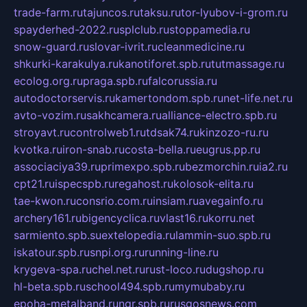
trade-farm.ru
tajuncos.ru
taksu.ru
tor-lyubov-i-grom.ru
spayderhed-2022.ru
splclub.ru
stoppamedia.ru
snow-guard.ru
slovar-ivrit.ru
cleanmedicine.ru
shkurki-karakulya.ru
kanotiforet.spb.ru
tutmassage.ru
ecolog.org.ru
praga.spb.ru
falcorussia.ru
autodoctorservis.ru
kamertondom.spb.ru
net-life.net.ru
avto-vozim.ru
sakhcamera.ru
alliance-electro.spb.ru
stroyavt.ru
controlweb1.ru
tdsak74.ru
kinzozo-ru.ru
kvotka.ru
iron-snab.ru
costa-bella.ru
eugrus.pp.ru
associaciya39.ru
primexpo.spb.ru
bezmorchin.ru
ia2.ru
cpt21.ru
ispecspb.ru
regahost.ru
kolosok-elita.ru
tae-kwon.ru
consrio.com.ru
insiam.ru
avegainfo.ru
archery161.ru
bigencyclica.ru
vlast16.ru
korru.net
sarmiento.spb.su
extelopedia.ru
lammin-suo.spb.ru
iskatour.spb.ru
snpi.org.ru
running-line.ru
krygeva-spa.ru
chel.net.ru
rust-loco.ru
dugshop.ru
hl-beta.spb.ru
school494.spb.ru
mymubaby.ru
epoha-metalband.ru
ngr.spb.ru
rusgosnews.com