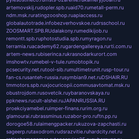
artemovskij.ru
dopler.spb.ru
aid70.ru
metall-perm.ru
ndm.msk.ru
ratingzooshop.ru
apiaccess.ru
globalautotrade.info
bezverhovskoe.ru
drsschool.ru
ZOOSMART.SPB.RU
dalakony.ru
medikijob.ru
remontt.spb.ru
photostudia.spb.ru
myragon.ru
terramia.ru
academy62.ru
gardengallereya.ru
rti.com.ru
artem-news.ru
biserinca.ru
krasnodarkurort.com
imshowtv.ru
mebel-v-tule.ru
mobtopik.ru
pcsecurity.net.ru
tool-sib.ru
multimetrunit.ru
sp-tour.ru
fan-cs.ru
santeh-russia.ru
symbian9.net.ru
DSHAIR.RU
tmmotors.spb.ru
xjocuricopii.com
musavtomat.msk.ru
obustrojdom.ru
sovetcik.ru
ybaranovskaya.ru
ppknews.ru
cult-alshei.ru
JAPANRUSSIA.RU
proekciyamebel.ru
imper-finans.ru
rim.org.ru
glamourai.ru
brassminus.ru
zabor-pro.ru
ftn.pp.ru
dorogoe58.ru
laimengpacker.ru
kuzova-zapchasti.ru
sageerp.ru
taxodrom.ru
dsrazvitie.ru
hardcity.net.ru