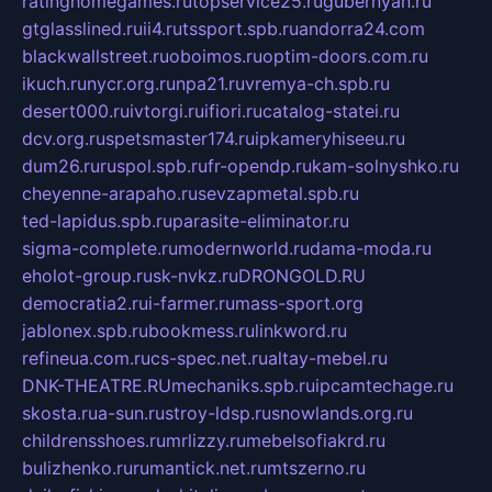
ratinghomegames.ru
topservice25.ru
gubernyan.ru
gtglasslined.ru
ii4.ru
tssport.spb.ru
andorra24.com
blackwallstreet.ru
oboimos.ru
optim-doors.com.ru
ikuch.ru
nycr.org.ru
npa21.ru
vremya-ch.spb.ru
desert000.ru
ivtorgi.ru
ifiori.ru
catalog-statei.ru
dcv.org.ru
spetsmaster174.ru
ipkameryhiseeu.ru
dum26.ru
ruspol.spb.ru
fr-opendp.ru
kam-solnyshko.ru
cheyenne-arapaho.ru
sevzapmetal.spb.ru
ted-lapidus.spb.ru
parasite-eliminator.ru
sigma-complete.ru
modernworld.ru
dama-moda.ru
eholot-group.ru
sk-nvkz.ru
DRONGOLD.RU
democratia2.ru
i-farmer.ru
mass-sport.org
jablonex.spb.ru
bookmess.ru
linkword.ru
refineua.com.ru
cs-spec.net.ru
altay-mebel.ru
DNK-THEATRE.RU
mechaniks.spb.ru
ipcamtechage.ru
skosta.ru
a-sun.ru
stroy-ldsp.ru
snowlands.org.ru
childrensshoes.ru
mrlizzy.ru
mebelsofiakrd.ru
bulizhenko.ru
rumantick.net.ru
mtszerno.ru