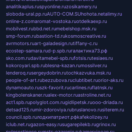
analitikaplus.ru
spyonline.ru
zosikamery.ru
sloboda-ural.pp.ru
AUTO-COM.SU
hohota.net
alimy.ru
online-z.com
aromat-vostoka.ru
otdelkaexp.ru
mobilvest.ru
bbd.net.ru
mebelshop.msk.ru
smp-forum.ru
bastion-td.ru
kosmoscreative.ru
avrmotors.ru
art-galadesign.ru
tiffany-c.ru
ecostep-samara.ru
d-p.spb.ru
галактика73.рф
sko.com.ru
davitamebel-spb.ru
fotsis.ru
tesiaes.ru
kokoroyari.spb.ru
blesna-kazan.ru
mossilver.ru
lenderoq.ru
sergeydobrin.ru
tochkazvuka.msk.ru
people-of-art.ru
bezzubova.ru
clubtibet.ru
orior-aks.ru
dynamoauto.ru
szk-favorit.ru
carlines.ru
flatnsk.ru
kingbolenskaner.ru
alex-motor.ru
astroline.net.ru
act1.spb.ru
polyglot.com.ru
gidlipetsk.ru
ooo-driada.ru
detsad125.ru
mir-zdoroviya.ru
bruslanovo.ru
siterem.ru
council.spb.ru
лодкипатриот.рф
kafekolizey.ru
iclub.net.ru
gazon-easy.ru
sugarepilekb.ru
grinox.ru
pylesostineco.ru
msts-ozarenie.ru
kameryjooan.ru