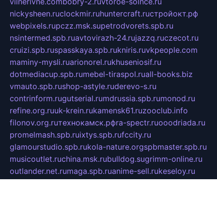
vilnerivne.com
bobry-2.ru
vtoroe-solnce.ru
nickysheen.ru
clockmir.ru
huntercraft.ru
стройокт.рф
webpixels.ru
pczz.msk.su
petrodvorets.spb.ru
nsintermed.spb.ru
avtovirazh-24.ru
jazzq.ru
czecot.ru
cruizi.spb.ru
spasskaya.spb.ru
kniris.ru
vkpeople.com
maminy-mysli.ru
arionorel.ru
khuseniosif.ru
dotmediacup.spb.ru
mebel-tiraspol.ru
all-books.biz
vmauto.spb.ru
shop-astyle.ru
derevo-s.ru
contrinform.ru
gutserial.ru
mdrussia.spb.ru
monod.ru
refine.org.ru
uk-krein.ru
kamensk61.ru
zooclub.info
filonov.org.ru
технокамск.рф
ra-spectr.ru
ooodriada.ru
promelmash.spb.ru
ixtys.spb.ru
fccity.ru
glamourstudio.spb.ru
kola-nature.org
spbmaster.spb.ru
musicoutlet.ru
china.msk.ru
bulldog.su
grimm-online.ru
outlander.net.ru
maga.spb.ru
anime-sell.ru
keseloy.ru
газприборсервис.рф
karmin.spb.ru
shekswood.ru
tischlermebel.ru
automall66.ru
mag-vladimir.ru
yardbar.ru
kiwitour.spb.ru
indesign.com.ru