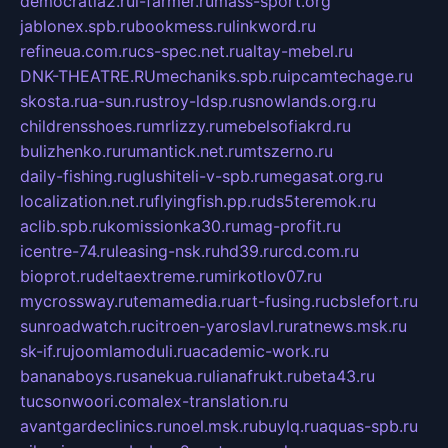
democratia2.ru
i-farmer.ru
mass-sport.org
jablonex.spb.ru
bookmess.ru
linkword.ru
refineua.com.ru
cs-spec.net.ru
altay-mebel.ru
DNK-THEATRE.RU
mechaniks.spb.ru
ipcamtechage.ru
skosta.ru
a-sun.ru
stroy-ldsp.ru
snowlands.org.ru
childrensshoes.ru
mrlizzy.ru
mebelsofiakrd.ru
bulizhenko.ru
rumantick.net.ru
mtszerno.ru
daily-fishing.ru
glushiteli-v-spb.ru
megasat.org.ru
localization.net.ru
flyingfish.pp.ru
ds5teremok.ru
aclib.spb.ru
komissionka30.ru
mag-profit.ru
icentre-74.ru
leasing-nsk.ru
hd39.ru
rcd.com.ru
bioprot.ru
deltaextreme.ru
mirkotlov07.ru
mycrossway.ru
temamedia.ru
art-fusing.ru
cbslefort.ru
sunroadwatch.ru
citroen-yaroslavl.ru
ratnews.msk.ru
sk-if.ru
joomlamoduli.ru
academic-work.ru
bananaboys.ru
sanekua.ru
lianafrukt.ru
beta43.ru
tucsonwoori.com
alex-translation.ru
avantgardeclinics.ru
noel.msk.ru
buylq.ru
aquas-spb.ru