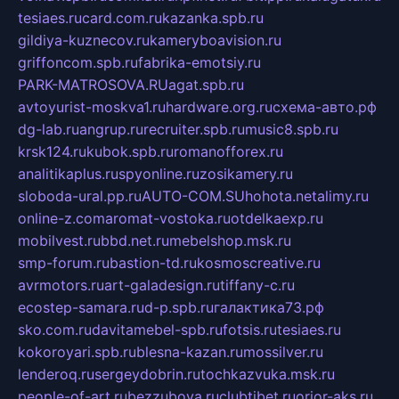
tesiaes.ru
card.com.ru
kazanka.spb.ru
gildiya-kuznecov.ru
kameryboavision.ru
griffoncom.spb.ru
fabrika-emotsiy.ru
PARK-MATROSOVA.RU
agat.spb.ru
avtoyurist-moskva1.ru
hardware.org.ru
схема-авто.рф
dg-lab.ru
angrup.ru
recruiter.spb.ru
music8.spb.ru
krsk124.ru
kubok.spb.ru
romanofforex.ru
analitikaplus.ru
spyonline.ru
zosikamery.ru
sloboda-ural.pp.ru
AUTO-COM.SU
hohota.net
alimy.ru
online-z.com
aromat-vostoka.ru
otdelkaexp.ru
mobilvest.ru
bbd.net.ru
mebelshop.msk.ru
smp-forum.ru
bastion-td.ru
kosmoscreative.ru
avrmotors.ru
art-galadesign.ru
tiffany-c.ru
ecostep-samara.ru
d-p.spb.ru
галактика73.рф
sko.com.ru
davitamebel-spb.ru
fotsis.ru
tesiaes.ru
kokoroyari.spb.ru
blesna-kazan.ru
mossilver.ru
lenderoq.ru
sergeydobrin.ru
tochkazvuka.msk.ru
people-of-art.ru
bezzubova.ru
clubtibet.ru
orior-aks.ru