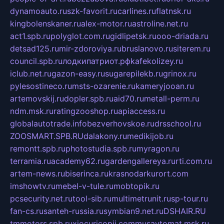
dynamoauto.ru
szk-favorit.ru
carlines.ru
flatnsk.ru
kingbolenskaner.ru
alex-motor.ru
astroline.net.ru
act1.spb.ru
polyglot.com.ru
gidlipetsk.ru
ooo-driada.ru
detsad125.ru
mir-zdoroviya.ru
bruslanovo.ru
siterem.ru
council.spb.ru
лодкипатриот.рф
kafekolizey.ru
iclub.net.ru
gazon-easy.ru
sugarepilekb.ru
grinox.ru
pylesostineco.ru
msts-ozarenie.ru
kameryjooan.ru
artemovskij.ru
dopler.spb.ru
aid70.ru
metall-perm.ru
ndm.msk.ru
ratingzooshop.ru
apiaccess.ru
globalautotrade.info
bezverhovskoe.ru
drsschool.ru
ZOOSMART.SPB.RU
dalakony.ru
medikijob.ru
remontt.spb.ru
photostudia.spb.ru
myragon.ru
terramia.ru
academy62.ru
gardengallereya.ru
rti.com.ru
artem-news.ru
biserinca.ru
krasnodarkurort.com
imshowtv.ru
mebel-v-tule.ru
mobtopik.ru
pcsecurity.net.ru
tool-sib.ru
multimetrunit.ru
sp-tour.ru
fan-cs.ru
santeh-russia.ru
symbian9.net.ru
DSHAIR.RU
tmmotors.spb.ru
xjocuricopii.com
musavtomat.msk.ru