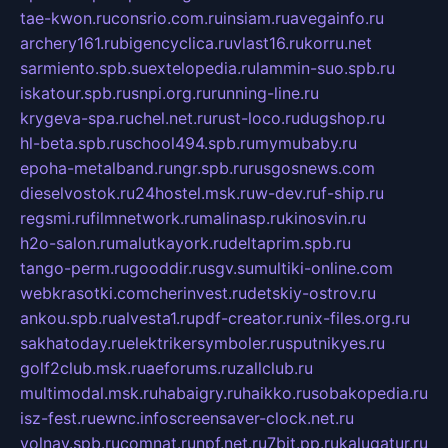
tae-kwon.ru
consrio.com.ru
insiam.ru
avegainfo.ru
archery161.ru
bigencyclica.ru
vlast16.ru
korru.net
sarmiento.spb.su
extelopedia.ru
lammin-suo.spb.ru
iskatour.spb.ru
snpi.org.ru
running-line.ru
krygeva-spa.ru
chel.net.ru
rust-loco.ru
dugshop.ru
hl-beta.spb.ru
school494.spb.ru
mymubaby.ru
epoha-metalband.ru
ngr.spb.ru
rusgosnews.com
dieselvostok.ru
24hostel.msk.ru
w-dev.ru
f-ship.ru
regsmi.ru
filmnetwork.ru
malinasp.ru
kinosvin.ru
h2o-salon.ru
malutkayork.ru
deltaprim.spb.ru
tango-perm.ru
gooddir.ru
sgv.su
multiki-online.com
webkrasotki.com
cherinvest.ru
detskiy-ostrov.ru
ankou.spb.ru
alvesta1.ru
pdf-creator.ru
nix-files.org.ru
sakhatoday.ru
elektrikersymboler.ru
sputnikyes.ru
golf2club.msk.ru
aeforums.ru
zallclub.ru
multimodal.msk.ru
habaigry.ru
haikko.ru
sobakopedia.ru
isz-fest.ru
ewnc.info
screensaver-clock.net.ru
volnav.spb.ru
comnat.ru
npf.net.ru
7bit.pp.ru
kalugatur.ru