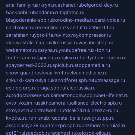
aria-family.ru
arkrym.ru
ashanet.ru
belgorod-day.ru
bankaribi.ru
bandamn.ru
bigfatcc.ru
blagodarenie-spb.ru
borodino-media.ru
card-voice.ru
cardvoice.ru
zed-online.ru
zvonitut.ru
zebra-tlt.ru
zarafshan.ru
york-life.ru
vintovoykompressor.ru
vladivostok-map.ru
vlknrussia.ru
wasabi-shop.ru
webamator.ru
zaryna.ru
youtubefree.ru
x-ton.ru
trade-farm.ru
tajuncos.ru
taksu.ru
tor-lyubov-i-grom.ru
spayderhed-2022.ru
splclub.ru
stoppamedia.ru
snow-guard.ru
slovar-ivrit.ru
cleanmedicine.ru
shkurki-karakulya.ru
kanotiforet.spb.ru
tutmassage.ru
ecolog.org.ru
praga.spb.ru
falcorussia.ru
autodoctorservis.ru
kamertondom.spb.ru
net-life.net.ru
avto-vozim.ru
sakhcamera.ru
alliance-electro.spb.ru
stroyavt.ru
controlweb1.ru
tdsak74.ru
kinzozo-ru.ru
kvotka.ru
iron-snab.ru
costa-bella.ru
eugrus.pp.ru
associaciya39.ru
primexpo.spb.ru
bezmorchin.ru
ia2.ru
cpt21.ru
ispecspb.ru
regahost.ru
kolosok-elita.ru