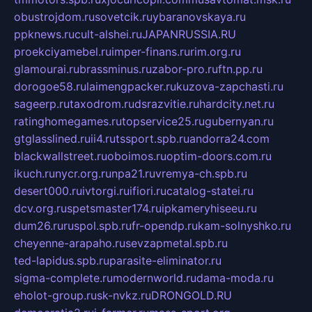
obustrojdom.ru
sovetcik.ru
ybaranovskaya.ru
ppknews.ru
cult-alshei.ru
JAPANRUSSIA.RU
proekciyamebel.ru
imper-finans.ru
rim.org.ru
glamourai.ru
brassminus.ru
zabor-pro.ru
ftn.pp.ru
dorogoe58.ru
laimengpacker.ru
kuzova-zapchasti.ru
sageerp.ru
taxodrom.ru
dsrazvitie.ru
hardcity.net.ru
ratinghomegames.ru
topservice25.ru
gubernyan.ru
gtglasslined.ru
ii4.ru
tssport.spb.ru
andorra24.com
blackwallstreet.ru
oboimos.ru
optim-doors.com.ru
ikuch.ru
nycr.org.ru
npa21.ru
vremya-ch.spb.ru
desert000.ru
ivtorgi.ru
ifiori.ru
catalog-statei.ru
dcv.org.ru
spetsmaster174.ru
ipkameryhiseeu.ru
dum26.ru
ruspol.spb.ru
fr-opendp.ru
kam-solnyshko.ru
cheyenne-arapaho.ru
sevzapmetal.spb.ru
ted-lapidus.spb.ru
parasite-eliminator.ru
sigma-complete.ru
modernworld.ru
dama-moda.ru
eholot-group.ru
sk-nvkz.ru
DRONGOLD.RU