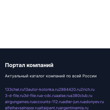
Портал компаний
Актуальный каталог компаний по всей России
133chel.ru
13autor-kolonka.ru
2864420.ru
2rich.ru
3-d-file.ru
3d-file.ru
a-cdc.ru
aalse.ru
a380club.ru
airgungames.ru
accounts-112.ru
adler-jun.ru
adonyev.ru
alfeihavsalnassr.ru
altaipant.ru
argentinamia.ru