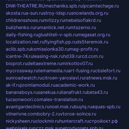
DNK-THEATRE.RU
mechaniks.spb.ru
ipcamtechage.ru
skosta.ru
a-sun.ru
stroy-ldsp.ru
snowlands.org.ru
childrensshoes.ru
mrlizzy.ru
mebelsofiakrd.ru
bulizhenko.ru
rumantick.net.ru
mtszerno.ru
daily-fishing.ru
glushiteli-v-spb.ru
megasat.org.ru
localization.net.ru
flyingfish.pp.ru
ds5teremok.ru
aclib.spb.ru
komissionka30.ru
mag-profit.ru
icentre-74.ru
leasing-nsk.ru
hd39.ru
rcd.com.ru
bioprot.ru
deltaextreme.ru
mirkotlov07.ru
mycrossway.ru
temamedia.ru
art-fusing.ru
cbslefort.ru
sunroadwatch.ru
citroen-yaroslavl.ru
ratnews.msk.ru
sk-if.ru
joomlamoduli.ru
academic-work.ru
bananaboys.ru
sanekua.ru
lianafrukt.ru
beta43.ru
tucsonwoori.com
alex-translation.ru
avantgardeclinics.ru
noel.msk.ru
buylq.ru
aquas-spb.ru
vilnerivne.com
bobry-2.ru
vtoroe-solnce.ru
nickysheen.ru
clockmir.ru
huntercraft.ru
стройокт.рф
webpixels.ru
pczz.msk.su
petrodvorets.spb.ru