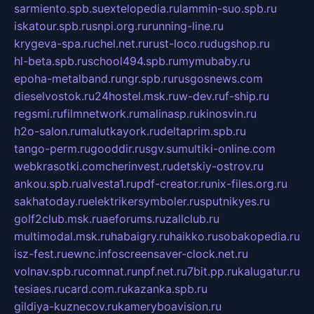
sarmiento.spb.su
extelopedia.ru
lammin-suo.spb.ru
iskatour.spb.ru
snpi.org.ru
running-line.ru
krygeva-spa.ru
chel.net.ru
rust-loco.ru
dugshop.ru
hl-beta.spb.ru
school494.spb.ru
mymubaby.ru
epoha-metalband.ru
ngr.spb.ru
rusgosnews.com
dieselvostok.ru
24hostel.msk.ru
w-dev.ru
f-ship.ru
regsmi.ru
filmnetwork.ru
malinasp.ru
kinosvin.ru
h2o-salon.ru
malutkayork.ru
deltaprim.spb.ru
tango-perm.ru
gooddir.ru
sgv.su
multiki-online.com
webkrasotki.com
cherinvest.ru
detskiy-ostrov.ru
ankou.spb.ru
alvesta1.ru
pdf-creator.ru
nix-files.org.ru
sakhatoday.ru
elektrikersymboler.ru
sputnikyes.ru
golf2club.msk.ru
aeforums.ru
zallclub.ru
multimodal.msk.ru
habaigry.ru
haikko.ru
sobakopedia.ru
isz-fest.ru
ewnc.info
screensaver-clock.net.ru
volnav.spb.ru
comnat.ru
npf.net.ru
7bit.pp.ru
kalugatur.ru
tesiaes.ru
card.com.ru
kazanka.spb.ru
gildiya-kuznecov.ru
kameryboavision.ru