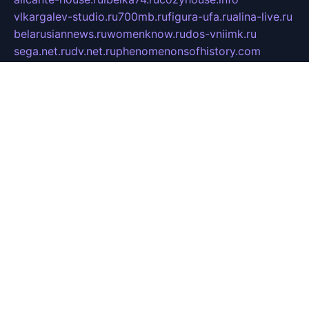
vlkargalev-studio.ru
700mb.ru
figura-ufa.ru
alina-live.ru
belarusiannews.ru
womenknow.ru
dos-vniimk.ru
sega.net.ru
dv.net.ru
phenomenonsofhistory.com
telesputnik.net.ru
wall.pp.ru
pylesosroidmi.ru
gtc-clan.ru
cligs.ru
bibikazap.ru
popova.org.ru
netwhistler.spb.ru
bellvil.ru
bonzon.ru
iss-vladik.ru
defiparis.net.ru
las-gryzas.ru
amku.ru
electednews.spb.ru
feather.org.ru
spar72.ru
tankiigri.ru
dominus.com.ru
ibtree.ru
sanykool.pp.ru
unixlib.org.ru
menatep.spb.ru
gartenterrassen.ru
printeka.ru
skvozilka.com.ru
parkovka-pub.ru
lovemobi.ru
art-ru.ru
emulatorz.com.ru
alucomp.com.ru
tatforum.com.ru
alternativa-profi.ru
dermakler.ru
artsurvey.ru
aredir.ru
khimspas.ru
centr-maxi.ru
2018r.ru
bort-stomer-defort.ru
professional2.ru
gibsons.ru
artselena.ru
art-pilot.ru
ingredient.spb.ru
npfpolimer.spb.ru
argentum.spb.ru
hom-edu.ru