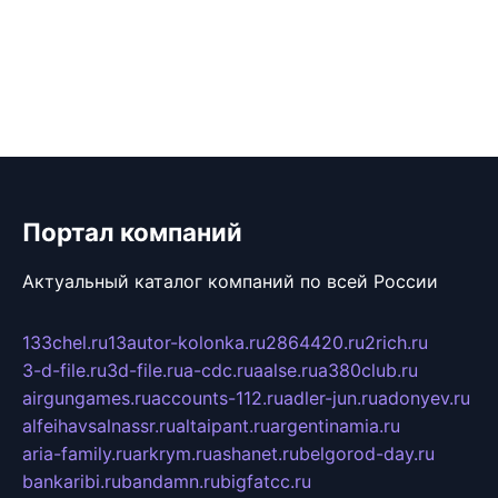
Портал компаний
Актуальный каталог компаний по всей России
133chel.ru
13autor-kolonka.ru
2864420.ru
2rich.ru
3-d-file.ru
3d-file.ru
a-cdc.ru
aalse.ru
a380club.ru
airgungames.ru
accounts-112.ru
adler-jun.ru
adonyev.ru
alfeihavsalnassr.ru
altaipant.ru
argentinamia.ru
aria-family.ru
arkrym.ru
ashanet.ru
belgorod-day.ru
bankaribi.ru
bandamn.ru
bigfatcc.ru