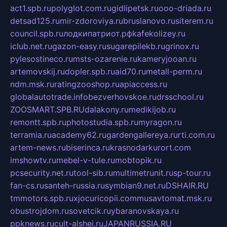
act1.spb.ru
polyglot.com.ru
gidlipetsk.ru
ooo-driada.ru
detsad125.ru
mir-zdoroviya.ru
bruslanovo.ru
siterem.ru
council.spb.ru
лодкипатриот.рф
kafekolizey.ru
iclub.net.ru
gazon-easy.ru
sugarepilekb.ru
grinox.ru
pylesostineco.ru
msts-ozarenie.ru
kameryjooan.ru
artemovskij.ru
dopler.spb.ru
aid70.ru
metall-perm.ru
ndm.msk.ru
ratingzooshop.ru
apiaccess.ru
globalautotrade.info
bezverhovskoe.ru
drsschool.ru
ZOOSMART.SPB.RU
dalakony.ru
medikijob.ru
remontt.spb.ru
photostudia.spb.ru
myragon.ru
terramia.ru
academy62.ru
gardengallereya.ru
rti.com.ru
artem-news.ru
biserinca.ru
krasnodarkurort.com
imshowtv.ru
mebel-v-tule.ru
mobtopik.ru
pcsecurity.net.ru
tool-sib.ru
multimetrunit.ru
sp-tour.ru
fan-cs.ru
santeh-russia.ru
symbian9.net.ru
DSHAIR.RU
tmmotors.spb.ru
xjocuricopii.com
musavtomat.msk.ru
obustrojdom.ru
sovetcik.ru
ybaranovskaya.ru
ppknews.ru
cult-alshei.ru
JAPANRUSSIA.RU