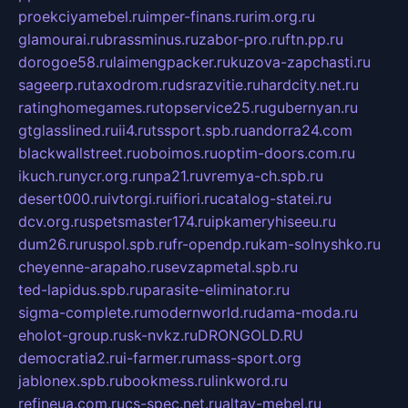
proekciyamebel.ru
imper-finans.ru
rim.org.ru
glamourai.ru
brassminus.ru
zabor-pro.ru
ftn.pp.ru
dorogoe58.ru
laimengpacker.ru
kuzova-zapchasti.ru
sageerp.ru
taxodrom.ru
dsrazvitie.ru
hardcity.net.ru
ratinghomegames.ru
topservice25.ru
gubernyan.ru
gtglasslined.ru
ii4.ru
tssport.spb.ru
andorra24.com
blackwallstreet.ru
oboimos.ru
optim-doors.com.ru
ikuch.ru
nycr.org.ru
npa21.ru
vremya-ch.spb.ru
desert000.ru
ivtorgi.ru
ifiori.ru
catalog-statei.ru
dcv.org.ru
spetsmaster174.ru
ipkameryhiseeu.ru
dum26.ru
ruspol.spb.ru
fr-opendp.ru
kam-solnyshko.ru
cheyenne-arapaho.ru
sevzapmetal.spb.ru
ted-lapidus.spb.ru
parasite-eliminator.ru
sigma-complete.ru
modernworld.ru
dama-moda.ru
eholot-group.ru
sk-nvkz.ru
DRONGOLD.RU
democratia2.ru
i-farmer.ru
mass-sport.org
jablonex.spb.ru
bookmess.ru
linkword.ru
refineua.com.ru
cs-spec.net.ru
altay-mebel.ru