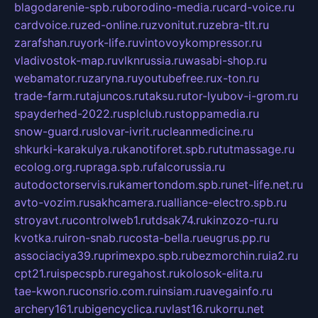
blagodarenie-spb.ru
borodino-media.ru
card-voice.ru
cardvoice.ru
zed-online.ru
zvonitut.ru
zebra-tlt.ru
zarafshan.ru
york-life.ru
vintovoykompressor.ru
vladivostok-map.ru
vlknrussia.ru
wasabi-shop.ru
webamator.ru
zaryna.ru
youtubefree.ru
x-ton.ru
trade-farm.ru
tajuncos.ru
taksu.ru
tor-lyubov-i-grom.ru
spayderhed-2022.ru
splclub.ru
stoppamedia.ru
snow-guard.ru
slovar-ivrit.ru
cleanmedicine.ru
shkurki-karakulya.ru
kanotiforet.spb.ru
tutmassage.ru
ecolog.org.ru
praga.spb.ru
falcorussia.ru
autodoctorservis.ru
kamertondom.spb.ru
net-life.net.ru
avto-vozim.ru
sakhcamera.ru
alliance-electro.spb.ru
stroyavt.ru
controlweb1.ru
tdsak74.ru
kinzozo-ru.ru
kvotka.ru
iron-snab.ru
costa-bella.ru
eugrus.pp.ru
associaciya39.ru
primexpo.spb.ru
bezmorchin.ru
ia2.ru
cpt21.ru
ispecspb.ru
regahost.ru
kolosok-elita.ru
tae-kwon.ru
consrio.com.ru
insiam.ru
avegainfo.ru
archery161.ru
bigencyclica.ru
vlast16.ru
korru.net