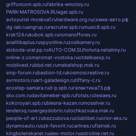
griffoncom.spb.ru
fabrika-emotsiy.ru
PARK-MATROSOVA.RU
agat.spb.ru
avtoyurist-moskva1.ru
hardware.org.ru
схема-авто.рф
dg-lab.ru
angrup.ru
recruiter.spb.ru
music8.spb.ru
krsk124.ru
kubok.spb.ru
romanofforex.ru
analitikaplus.ru
spyonline.ru
zosikamery.ru
sloboda-ural.pp.ru
AUTO-COM.SU
hohota.net
alimy.ru
online-z.com
aromat-vostoka.ru
otdelkaexp.ru
mobilvest.ru
bbd.net.ru
mebelshop.msk.ru
smp-forum.ru
bastion-td.ru
kosmoscreative.ru
avrmotors.ru
art-galadesign.ru
tiffany-c.ru
ecostep-samara.ru
d-p.spb.ru
галактика73.рф
sko.com.ru
davitamebel-spb.ru
fotsis.ru
tesiaes.ru
kokoroyari.spb.ru
blesna-kazan.ru
mossilver.ru
lenderoq.ru
sergeydobrin.ru
tochkazvuka.msk.ru
people-of-art.ru
bezzubova.ru
clubtibet.ru
orior-aks.ru
dynamoauto.ru
szk-favorit.ru
carlines.ru
flatnsk.ru
kingbolenskaner.ru
alex-motor.ru
astroline.net.ru