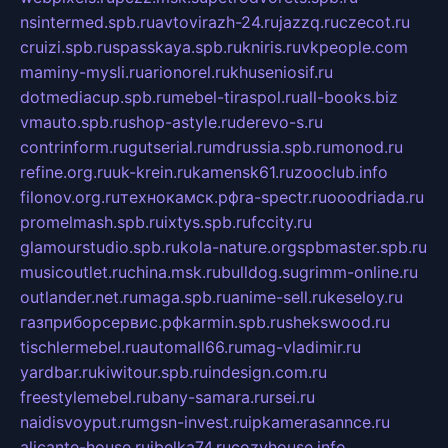
nsintermed.spb.ru
avtovirazh-24.ru
jazzq.ru
czecot.ru
cruizi.spb.ru
spasskaya.spb.ru
kniris.ru
vkpeople.com
maminy-mysli.ru
arionorel.ru
khuseniosif.ru
dotmediacup.spb.ru
mebel-tiraspol.ru
all-books.biz
vmauto.spb.ru
shop-astyle.ru
derevo-s.ru
contrinform.ru
gutserial.ru
mdrussia.spb.ru
monod.ru
refine.org.ru
uk-krein.ru
kamensk61.ru
zooclub.info
filonov.org.ru
технокамск.рф
ra-spectr.ru
ooodriada.ru
promelmash.spb.ru
ixtys.spb.ru
fccity.ru
glamourstudio.spb.ru
kola-nature.org
spbmaster.spb.ru
musicoutlet.ru
china.msk.ru
bulldog.su
grimm-online.ru
outlander.net.ru
maga.spb.ru
anime-sell.ru
keseloy.ru
газприборсервис.рф
karmin.spb.ru
shekswood.ru
tischlermebel.ru
automall66.ru
mag-vladimir.ru
yardbar.ru
kiwitour.spb.ru
indesign.com.ru
freestylemebel.ru
bany-samara.ru
rsei.ru
naidisvoyput.ru
mgsn-invest.ru
ipkamerasannce.ru
alicante-house.ru
ibelka74.ru
cozyhouse.info