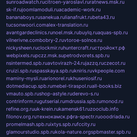
sunroadwatch.ru
citroen-yaroslavl.ru
ratnews.msk.ru
sk-if.ru
joomlamoduli.ru
academic-work.ru
bananaboys.ru
sanekua.ru
lianafrukt.ru
beta43.ru
tucsonwoori.com
alex-translation.ru
avantgardeclinics.ru
noel.msk.ru
buylq.ru
aquas-spb.ru
vilnerivne.com
bobry-2.ru
vtoroe-solnce.ru
nickysheen.ru
clockmir.ru
huntercraft.ru
стройокт.рф
webpixels.ru
pczz.msk.su
petrodvorets.spb.ru
nsintermed.spb.ru
avtovirazh-24.ru
jazzq.ru
czecot.ru
cruizi.spb.ru
spasskaya.spb.ru
kniris.ru
vkpeople.com
maminy-mysli.ru
arionorel.ru
khuseniosif.ru
dotmediacup.spb.ru
mebel-tiraspol.ru
all-books.biz
vmauto.spb.ru
shop-astyle.ru
derevo-s.ru
contrinform.ru
gutserial.ru
mdrussia.spb.ru
monod.ru
refine.org.ru
uk-krein.ru
kamensk61.ru
zooclub.info
filonov.org.ru
технокамск.рф
ra-spectr.ru
ooodriada.ru
promelmash.spb.ru
ixtys.spb.ru
fccity.ru
glamourstudio.spb.ru
kola-nature.org
spbmaster.spb.ru