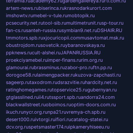
terramia.ru
academy62.ru
gardengallereya.ru
rti.com.ru
artem-news.ru
biserinca.ru
krasnodarkurort.com
imshowtv.ru
mebel-v-tule.ru
mobtopik.ru
pcsecurity.net.ru
tool-sib.ru
multimetrunit.ru
sp-tour.ru
fan-cs.ru
santeh-russia.ru
symbian9.net.ru
DSHAIR.RU
tmmotors.spb.ru
xjocuricopii.com
musavtomat.msk.ru
obustrojdom.ru
sovetcik.ru
ybaranovskaya.ru
ppknews.ru
cult-alshei.ru
JAPANRUSSIA.RU
proekciyamebel.ru
imper-finans.ru
rim.org.ru
glamourai.ru
brassminus.ru
zabor-pro.ru
ftn.pp.ru
dorogoe58.ru
laimengpacker.ru
kuzova-zapchasti.ru
sageerp.ru
taxodrom.ru
dsrazvitie.ru
hardcity.net.ru
ratinghomegames.ru
topservice25.ru
gubernyan.ru
gtglasslined.ru
ii4.ru
tssport.spb.ru
andorra24.com
blackwallstreet.ru
oboimos.ru
optim-doors.com.ru
ikuch.ru
nycr.org.ru
npa21.ru
vremya-ch.spb.ru
desert000.ru
ivtorgi.ru
ifiori.ru
catalog-statei.ru
dcv.org.ru
spetsmaster174.ru
ipkameryhiseeu.ru