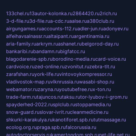
133chel.ru
13autor-kolonka.ru
2864420.ru
2rich.ru
3-d-file.ru
3d-file.ru
a-cdc.ru
aalse.ru
a380club.ru
airgungames.ru
accounts-112.ru
adler-jun.ru
adonyev.ru
alfeihavsalnassr.ru
altaipant.ru
argentinamia.ru
aria-family.ru
arkrym.ru
ashanet.ru
belgorod-day.ru
bankaribi.ru
bandamn.ru
bigfatcc.ru
blagodarenie-spb.ru
borodino-media.ru
card-voice.ru
cardvoice.ru
zed-online.ru
zvonitut.ru
zebra-tlt.ru
zarafshan.ru
york-life.ru
vintovoykompressor.ru
vladivostok-map.ru
vlknrussia.ru
wasabi-shop.ru
webamator.ru
zaryna.ru
youtubefree.ru
x-ton.ru
trade-farm.ru
tajuncos.ru
taksu.ru
tor-lyubov-i-grom.ru
spayderhed-2022.ru
splclub.ru
stoppamedia.ru
snow-guard.ru
slovar-ivrit.ru
cleanmedicine.ru
shkurki-karakulya.ru
kanotiforet.spb.ru
tutmassage.ru
ecolog.org.ru
praga.spb.ru
falcorussia.ru
autodoctorservis.ru
kamertondom.spb.ru
net-life.net.ru