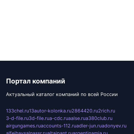
Портал компаний
Актуальный каталог компаний по всей России
133chel.ru
13autor-kolonka.ru
2864420.ru
2rich.ru
3-d-file.ru
3d-file.ru
a-cdc.ru
aalse.ru
a380club.ru
airgungames.ru
accounts-112.ru
adler-jun.ru
adonyev.ru
alfeihavsalnassr.ru
altaipant.ru
argentinamia.ru