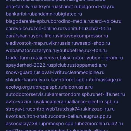
aria-family.ru
arkrym.ru
ashanet.ru
belgorod-day.ru
bankaribi.ru
bandamn.ru
bigfatcc.ru
blagodarenie-spb.ru
borodino-media.ru
card-voice.ru
cardvoice.ru
zed-online.ru
zvonitut.ru
zebra-tlt.ru
zarafshan.ru
york-life.ru
vintovoykompressor.ru
vladivostok-map.ru
vlknrussia.ru
wasabi-shop.ru
webamator.ru
zaryna.ru
youtubefree.ru
x-ton.ru
trade-farm.ru
tajuncos.ru
taksu.ru
tor-lyubov-i-grom.ru
spayderhed-2022.ru
splclub.ru
stoppamedia.ru
snow-guard.ru
slovar-ivrit.ru
cleanmedicine.ru
shkurki-karakulya.ru
kanotiforet.spb.ru
tutmassage.ru
ecolog.org.ru
praga.spb.ru
falcorussia.ru
autodoctorservis.ru
kamertondom.spb.ru
net-life.net.ru
avto-vozim.ru
sakhcamera.ru
alliance-electro.spb.ru
stroyavt.ru
controlweb1.ru
tdsak74.ru
kinzozo-ru.ru
kvotka.ru
iron-snab.ru
costa-bella.ru
eugrus.pp.ru
associaciya39.ru
primexpo.spb.ru
bezmorchin.ru
ia2.ru
cpt21.ru
ispecspb.ru
regahost.ru
kolosok-elita.ru