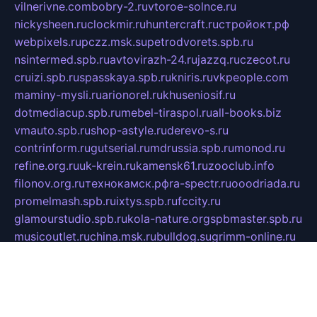
vilnerivne.com
bobry-2.ru
vtoroe-solnce.ru
nickysheen.ru
clockmir.ru
huntercraft.ru
стройокт.рф
webpixels.ru
pczz.msk.su
petrodvorets.spb.ru
nsintermed.spb.ru
avtovirazh-24.ru
jazzq.ru
czecot.ru
cruizi.spb.ru
spasskaya.spb.ru
kniris.ru
vkpeople.com
maminy-mysli.ru
arionorel.ru
khuseniosif.ru
dotmediacup.spb.ru
mebel-tiraspol.ru
all-books.biz
vmauto.spb.ru
shop-astyle.ru
derevo-s.ru
contrinform.ru
gutserial.ru
mdrussia.spb.ru
monod.ru
refine.org.ru
uk-krein.ru
kamensk61.ru
zooclub.info
filonov.org.ru
технокамск.рф
ra-spectr.ru
ooodriada.ru
promelmash.spb.ru
ixtys.spb.ru
fccity.ru
glamourstudio.spb.ru
kola-nature.org
spbmaster.spb.ru
musicoutlet.ru
china.msk.ru
bulldog.su
grimm-online.ru
outlander.net.ru
maga.spb.ru
anime-sell.ru
keseloy.ru
газприборсервис.рф
karmin.spb.ru
shekswood.ru
tischlermebel.ru
automall66.ru
mag-vladimir.ru
yardbar.ru
kiwitour.spb.ru
indesign.com.ru