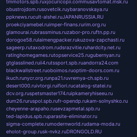
tmmotors.spb.ru
xjocuricopii.com
musavtomat.msk.ru
obustrojdom.ru
sovetcik.ru
ybaranovskaya.ru
ppknews.ru
cult-alshei.ru
JAPANRUSSIA.RU
proekciyamebel.ru
imper-finans.ru
rim.org.ru
glamourai.ru
brassminus.ru
zabor-pro.ru
ftn.pp.ru
dorogoe58.ru
laimengpacker.ru
kuzova-zapchasti.ru
sageerp.ru
taxodrom.ru
dsrazvitie.ru
hardcity.net.ru
ratinghomegames.ru
topservice25.ru
gubernyan.ru
gtglasslined.ru
ii4.ru
tssport.spb.ru
andorra24.com
blackwallstreet.ru
oboimos.ru
optim-doors.com.ru
ikuch.ru
nycr.org.ru
npa21.ru
vremya-ch.spb.ru
desert000.ru
ivtorgi.ru
ifiori.ru
catalog-statei.ru
dcv.org.ru
spetsmaster174.ru
ipkameryhiseeu.ru
dum26.ru
ruspol.spb.ru
fr-opendp.ru
kam-solnyshko.ru
cheyenne-arapaho.ru
sevzapmetal.spb.ru
ted-lapidus.spb.ru
parasite-eliminator.ru
sigma-complete.ru
modernworld.ru
dama-moda.ru
eholot-group.ru
sk-nvkz.ru
DRONGOLD.RU