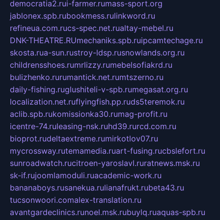
democratia2.ru
i-farmer.ru
mass-sport.org
jablonex.spb.ru
bookmess.ru
linkword.ru
refineua.com.ru
cs-spec.net.ru
altay-mebel.ru
DNK-THEATRE.RU
mechaniks.spb.ru
ipcamtechage.ru
skosta.ru
a-sun.ru
stroy-ldsp.ru
snowlands.org.ru
childrensshoes.ru
mrlizzy.ru
mebelsofiakrd.ru
bulizhenko.ru
rumantick.net.ru
mtszerno.ru
daily-fishing.ru
glushiteli-v-spb.ru
megasat.org.ru
localization.net.ru
flyingfish.pp.ru
ds5teremok.ru
aclib.spb.ru
komissionka30.ru
mag-profit.ru
icentre-74.ru
leasing-nsk.ru
hd39.ru
rcd.com.ru
bioprot.ru
deltaextreme.ru
mirkotlov07.ru
mycrossway.ru
temamedia.ru
art-fusing.ru
cbslefort.ru
sunroadwatch.ru
citroen-yaroslavl.ru
ratnews.msk.ru
sk-if.ru
joomlamoduli.ru
academic-work.ru
bananaboys.ru
sanekua.ru
lianafrukt.ru
beta43.ru
tucsonwoori.com
alex-translation.ru
avantgardeclinics.ru
noel.msk.ru
buylq.ru
aquas-spb.ru