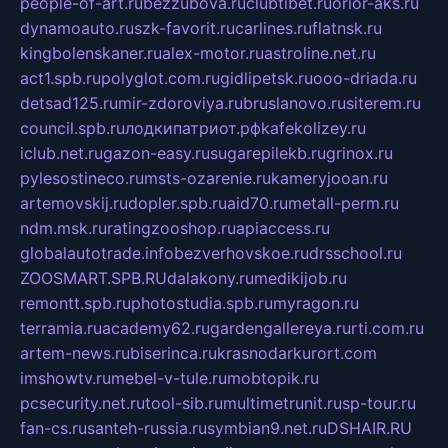
people-of-art.ru
bezzubova.ru
clubtibet.ru
orior-aks.ru
dynamoauto.ru
szk-favorit.ru
carlines.ru
flatnsk.ru
kingbolenskaner.ru
alex-motor.ru
astroline.net.ru
act1.spb.ru
polyglot.com.ru
gidlipetsk.ru
ooo-driada.ru
detsad125.ru
mir-zdoroviya.ru
bruslanovo.ru
siterem.ru
council.spb.ru
лодкипатриот.рф
kafekolizey.ru
iclub.net.ru
gazon-easy.ru
sugarepilekb.ru
grinox.ru
pylesostineco.ru
msts-ozarenie.ru
kameryjooan.ru
artemovskij.ru
dopler.spb.ru
aid70.ru
metall-perm.ru
ndm.msk.ru
ratingzooshop.ru
apiaccess.ru
globalautotrade.info
bezverhovskoe.ru
drsschool.ru
ZOOSMART.SPB.RU
dalakony.ru
medikijob.ru
remontt.spb.ru
photostudia.spb.ru
myragon.ru
terramia.ru
academy62.ru
gardengallereya.ru
rti.com.ru
artem-news.ru
biserinca.ru
krasnodarkurort.com
imshowtv.ru
mebel-v-tule.ru
mobtopik.ru
pcsecurity.net.ru
tool-sib.ru
multimetrunit.ru
sp-tour.ru
fan-cs.ru
santeh-russia.ru
symbian9.net.ru
DSHAIR.RU