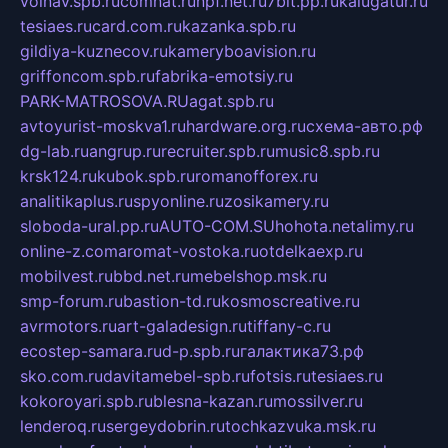
volnav.spb.ru
comnat.ru
npf.net.ru
7bit.pp.ru
kalugatur.ru
tesiaes.ru
card.com.ru
kazanka.spb.ru
gildiya-kuznecov.ru
kameryboavision.ru
griffoncom.spb.ru
fabrika-emotsiy.ru
PARK-MATROSOVA.RU
agat.spb.ru
avtoyurist-moskva1.ru
hardware.org.ru
схема-авто.рф
dg-lab.ru
angrup.ru
recruiter.spb.ru
music8.spb.ru
krsk124.ru
kubok.spb.ru
romanofforex.ru
analitikaplus.ru
spyonline.ru
zosikamery.ru
sloboda-ural.pp.ru
AUTO-COM.SU
hohota.net
alimy.ru
online-z.com
aromat-vostoka.ru
otdelkaexp.ru
mobilvest.ru
bbd.net.ru
mebelshop.msk.ru
smp-forum.ru
bastion-td.ru
kosmoscreative.ru
avrmotors.ru
art-galadesign.ru
tiffany-c.ru
ecostep-samara.ru
d-p.spb.ru
галактика73.рф
sko.com.ru
davitamebel-spb.ru
fotsis.ru
tesiaes.ru
kokoroyari.spb.ru
blesna-kazan.ru
mossilver.ru
lenderoq.ru
sergeydobrin.ru
tochkazvuka.msk.ru