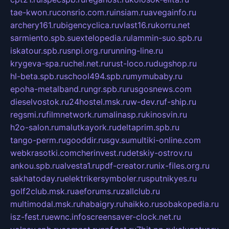
tae-kwon.ru
consrio.com.ru
insiam.ru
avegainfo.ru
archery161.ru
bigencyclica.ru
vlast16.ru
korru.net
sarmiento.spb.su
extelopedia.ru
lammin-suo.spb.ru
iskatour.spb.ru
snpi.org.ru
running-line.ru
krygeva-spa.ru
chel.net.ru
rust-loco.ru
dugshop.ru
hl-beta.spb.ru
school494.spb.ru
mymubaby.ru
epoha-metalband.ru
ngr.spb.ru
rusgosnews.com
dieselvostok.ru
24hostel.msk.ru
w-dev.ru
f-ship.ru
regsmi.ru
filmnetwork.ru
malinasp.ru
kinosvin.ru
h2o-salon.ru
malutkayork.ru
deltaprim.spb.ru
tango-perm.ru
gooddir.ru
sgv.su
multiki-online.com
webkrasotki.com
cherinvest.ru
detskiy-ostrov.ru
ankou.spb.ru
alvesta1.ru
pdf-creator.ru
nix-files.org.ru
sakhatoday.ru
elektrikersymboler.ru
sputnikyes.ru
golf2club.msk.ru
aeforums.ru
zallclub.ru
multimodal.msk.ru
habaigry.ru
haikko.ru
sobakopedia.ru
isz-fest.ru
ewnc.info
screensaver-clock.net.ru