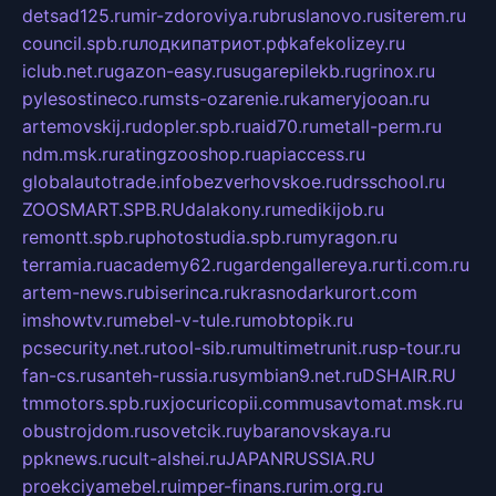
detsad125.ru
mir-zdoroviya.ru
bruslanovo.ru
siterem.ru
council.spb.ru
лодкипатриот.рф
kafekolizey.ru
iclub.net.ru
gazon-easy.ru
sugarepilekb.ru
grinox.ru
pylesostineco.ru
msts-ozarenie.ru
kameryjooan.ru
artemovskij.ru
dopler.spb.ru
aid70.ru
metall-perm.ru
ndm.msk.ru
ratingzooshop.ru
apiaccess.ru
globalautotrade.info
bezverhovskoe.ru
drsschool.ru
ZOOSMART.SPB.RU
dalakony.ru
medikijob.ru
remontt.spb.ru
photostudia.spb.ru
myragon.ru
terramia.ru
academy62.ru
gardengallereya.ru
rti.com.ru
artem-news.ru
biserinca.ru
krasnodarkurort.com
imshowtv.ru
mebel-v-tule.ru
mobtopik.ru
pcsecurity.net.ru
tool-sib.ru
multimetrunit.ru
sp-tour.ru
fan-cs.ru
santeh-russia.ru
symbian9.net.ru
DSHAIR.RU
tmmotors.spb.ru
xjocuricopii.com
musavtomat.msk.ru
obustrojdom.ru
sovetcik.ru
ybaranovskaya.ru
ppknews.ru
cult-alshei.ru
JAPANRUSSIA.RU
proekciyamebel.ru
imper-finans.ru
rim.org.ru