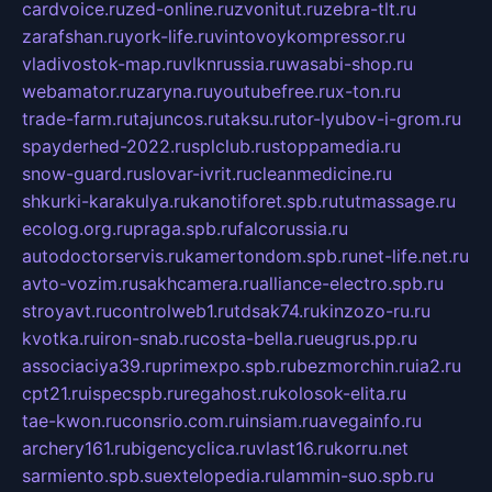
cardvoice.ru
zed-online.ru
zvonitut.ru
zebra-tlt.ru
zarafshan.ru
york-life.ru
vintovoykompressor.ru
vladivostok-map.ru
vlknrussia.ru
wasabi-shop.ru
webamator.ru
zaryna.ru
youtubefree.ru
x-ton.ru
trade-farm.ru
tajuncos.ru
taksu.ru
tor-lyubov-i-grom.ru
spayderhed-2022.ru
splclub.ru
stoppamedia.ru
snow-guard.ru
slovar-ivrit.ru
cleanmedicine.ru
shkurki-karakulya.ru
kanotiforet.spb.ru
tutmassage.ru
ecolog.org.ru
praga.spb.ru
falcorussia.ru
autodoctorservis.ru
kamertondom.spb.ru
net-life.net.ru
avto-vozim.ru
sakhcamera.ru
alliance-electro.spb.ru
stroyavt.ru
controlweb1.ru
tdsak74.ru
kinzozo-ru.ru
kvotka.ru
iron-snab.ru
costa-bella.ru
eugrus.pp.ru
associaciya39.ru
primexpo.spb.ru
bezmorchin.ru
ia2.ru
cpt21.ru
ispecspb.ru
regahost.ru
kolosok-elita.ru
tae-kwon.ru
consrio.com.ru
insiam.ru
avegainfo.ru
archery161.ru
bigencyclica.ru
vlast16.ru
korru.net
sarmiento.spb.su
extelopedia.ru
lammin-suo.spb.ru