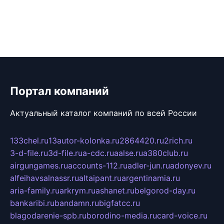
Портал компаний
Актуальный каталог компаний по всей России
133chel.ru
13autor-kolonka.ru
2864420.ru
2rich.ru
3-d-file.ru
3d-file.ru
a-cdc.ru
aalse.ru
a380club.ru
airgungames.ru
accounts-112.ru
adler-jun.ru
adonyev.ru
alfeihavsalnassr.ru
altaipant.ru
argentinamia.ru
aria-family.ru
arkrym.ru
ashanet.ru
belgorod-day.ru
bankaribi.ru
bandamn.ru
bigfatcc.ru
blagodarenie-spb.ru
borodino-media.ru
card-voice.ru