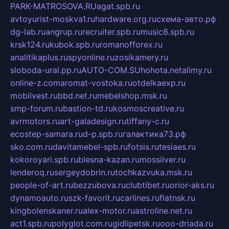
PARK-MATROSOVA.RU
agat.spb.ru
avtoyurist-moskva1.ru
hardware.org.ru
схема-авто.рф
dg-lab.ru
angrup.ru
recruiter.spb.ru
music8.spb.ru
krsk124.ru
kubok.spb.ru
romanofforex.ru
analitikaplus.ru
spyonline.ru
zosikamery.ru
sloboda-ural.pp.ru
AUTO-COM.SU
hohota.net
alimy.ru
online-z.com
aromat-vostoka.ru
otdelkaexp.ru
mobilvest.ru
bbd.net.ru
mebelshop.msk.ru
smp-forum.ru
bastion-td.ru
kosmoscreative.ru
avrmotors.ru
art-galadesign.ru
tiffany-c.ru
ecostep-samara.ru
d-p.spb.ru
галактика73.рф
sko.com.ru
davitamebel-spb.ru
fotsis.ru
tesiaes.ru
kokoroyari.spb.ru
blesna-kazan.ru
mossilver.ru
lenderoq.ru
sergeydobrin.ru
tochkazvuka.msk.ru
people-of-art.ru
bezzubova.ru
clubtibet.ru
orior-aks.ru
dynamoauto.ru
szk-favorit.ru
carlines.ru
flatnsk.ru
kingbolenskaner.ru
alex-motor.ru
astroline.net.ru
act1.spb.ru
polyglot.com.ru
gidlipetsk.ru
ooo-driada.ru