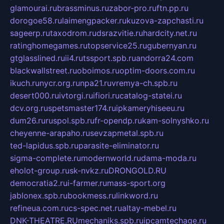
glamourai.ru
brassminus.ru
zabor-pro.ru
ftn.pp.ru
dorogoe58.ru
laimengpacker.ru
kuzova-zapchasti.ru
sageerp.ru
taxodrom.ru
dsrazvitie.ru
hardcity.net.ru
ratinghomegames.ru
topservice25.ru
gubernyan.ru
gtglasslined.ru
ii4.ru
tssport.spb.ru
andorra24.com
blackwallstreet.ru
oboimos.ru
optim-doors.com.ru
ikuch.ru
nycr.org.ru
npa21.ru
vremya-ch.spb.ru
desert000.ru
ivtorgi.ru
ifiori.ru
catalog-statei.ru
dcv.org.ru
spetsmaster174.ru
ipkameryhiseeu.ru
dum26.ru
ruspol.spb.ru
fr-opendp.ru
kam-solnyshko.ru
cheyenne-arapaho.ru
sevzapmetal.spb.ru
ted-lapidus.spb.ru
parasite-eliminator.ru
sigma-complete.ru
modernworld.ru
dama-moda.ru
eholot-group.ru
sk-nvkz.ru
DRONGOLD.RU
democratia2.ru
i-farmer.ru
mass-sport.org
jablonex.spb.ru
bookmess.ru
linkword.ru
refineua.com.ru
cs-spec.net.ru
altay-mebel.ru
DNK-THEATRE.RU
mechaniks.spb.ru
ipcamtechage.ru