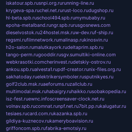
iskatour.spb.ru
snpi.org.ru
running-line.ru
krygeva-spa.ru
chel.net.ru
rust-loco.ru
dugshop.ru
hl-beta.spb.ru
school494.spb.ru
mymubaby.ru
epoha-metalband.ru
ngr.spb.ru
rusgosnews.com
dieselvostok.ru
24hostel.msk.ru
w-dev.ru
f-ship.ru
regsmi.ru
filmnetwork.ru
malinasp.ru
kinosvin.ru
h2o-salon.ru
malutkayork.ru
deltaprim.spb.ru
tango-perm.ru
gooddir.ru
sgv.su
multiki-online.com
webkrasotki.com
cherinvest.ru
detskiy-ostrov.ru
ankou.spb.ru
alvesta1.ru
pdf-creator.ru
nix-files.org.ru
sakhatoday.ru
elektrikersymboler.ru
sputnikyes.ru
golf2club.msk.ru
aeforums.ru
zallclub.ru
multimodal.msk.ru
habaigry.ru
haikko.ru
sobakopedia.ru
isz-fest.ru
ewnc.info
screensaver-clock.net.ru
volnav.spb.ru
comnat.ru
npf.net.ru
7bit.pp.ru
kalugatur.ru
tesiaes.ru
card.com.ru
kazanka.spb.ru
gildiya-kuznecov.ru
kameryboavision.ru
griffoncom.spb.ru
fabrika-emotsiy.ru