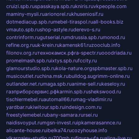
cruizi.spb.ru
spasskaya.spb.ru
kniris.ru
vkpeople.com
maminy-mysli.ru
arionorel.ru
khuseniosif.ru
dotmediacup.spb.ru
mebel-tiraspol.ru
all-books.biz
vmauto.spb.ru
shop-astyle.ru
derevo-s.ru
contrinform.ru
gutserial.ru
mdrussia.spb.ru
monod.ru
refine.org.ru
uk-krein.ru
kamensk61.ru
zooclub.info
filonov.org.ru
технокамск.рф
ra-spectr.ru
ooodriada.ru
promelmash.spb.ru
ixtys.spb.ru
fccity.ru
glamourstudio.spb.ru
kola-nature.org
spbmaster.spb.ru
musicoutlet.ru
china.msk.ru
bulldog.su
grimm-online.ru
outlander.net.ru
maga.spb.ru
anime-sell.ru
keseloy.ru
газприборсервис.рф
karmin.spb.ru
shekswood.ru
tischlermebel.ru
automall66.ru
mag-vladimir.ru
yardbar.ru
kiwitour.spb.ru
indesign.com.ru
freestylemebel.ru
bany-samara.ru
rsei.ru
naidisvoyput.ru
mgsn-invest.ru
ipkamerasannce.ru
alicante-house.ru
ibelka74.ru
cozyhouse.info
vlkargalev-studio.ru
700mb.ru
figura-ufa.ru
alina-live.ru