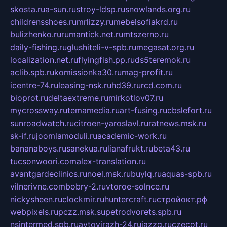
skosta.ru
a-sun.ru
stroy-ldsp.ru
snowlands.org.ru
childrensshoes.ru
mrlizzy.ru
mebelsofiakrd.ru
bulizhenko.ru
rumantick.net.ru
mtszerno.ru
daily-fishing.ru
glushiteli-v-spb.ru
megasat.org.ru
localization.net.ru
flyingfish.pp.ru
ds5teremok.ru
aclib.spb.ru
komissionka30.ru
mag-profit.ru
icentre-74.ru
leasing-nsk.ru
hd39.ru
rcd.com.ru
bioprot.ru
deltaextreme.ru
mirkotlov07.ru
mycrossway.ru
temamedia.ru
art-fusing.ru
cbslefort.ru
sunroadwatch.ru
citroen-yaroslavl.ru
ratnews.msk.ru
sk-if.ru
joomlamoduli.ru
academic-work.ru
bananaboys.ru
sanekua.ru
lianafrukt.ru
beta43.ru
tucsonwoori.com
alex-translation.ru
avantgardeclinics.ru
noel.msk.ru
buylq.ru
aquas-spb.ru
vilnerivne.com
bobry-2.ru
vtoroe-solnce.ru
nickysheen.ru
clockmir.ru
huntercraft.ru
стройокт.рф
webpixels.ru
pczz.msk.su
petrodvorets.spb.ru
nsintermed.spb.ru
avtovirazh-24.ru
jazzq.ru
czecot.ru