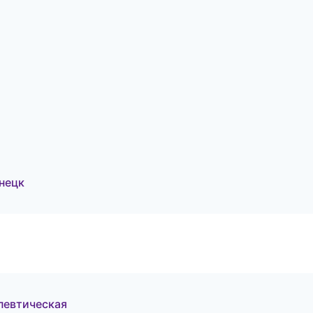
нецк
певтическая