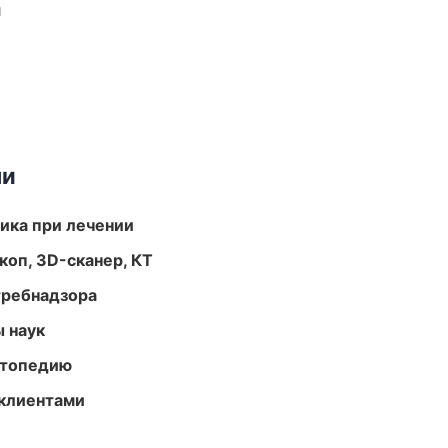
и
ми
тика при лечении
оп, 3D-сканер, КТ
требнадзора
ы наук
ортопедию
 клиентами