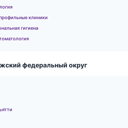
логия
опрофильные клиники
ональная гигиена
стоматология
лжский федеральный округ
ьятти