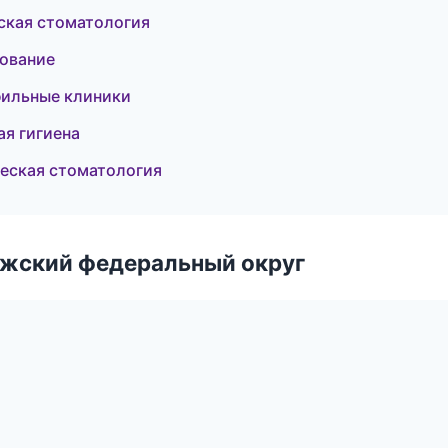
ская стоматология
рование
фильные клиники
ая гигиена
ческая стоматология
лжский федеральный округ