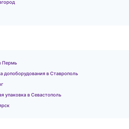
вгород
 в Пермь
вка допоборудования в Ставрополь
рг
я упаковка в Севастополь
ярск