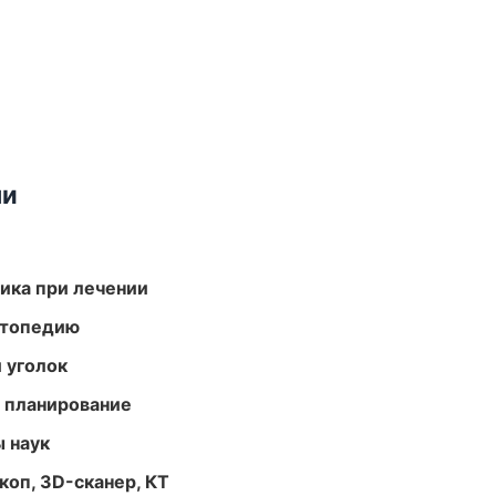
ми
тика при лечении
ортопедию
 уголок
 планирование
ы наук
оп, 3D-сканер, КТ