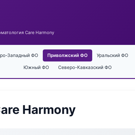
оматология Care Harmony
ро-Западный ФО
Приволжский ФО
Уральский ФО
Южный ФО
Северо-Кавказский ФО
are Harmony