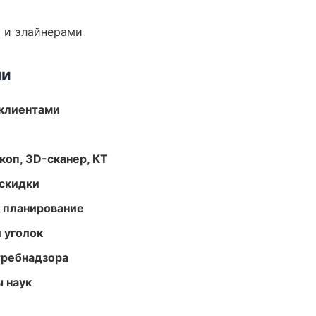
 и элайнерами
ми
 клиентами
оп, 3D-сканер, КТ
скидки
 планирование
 уголок
требнадзора
ы наук