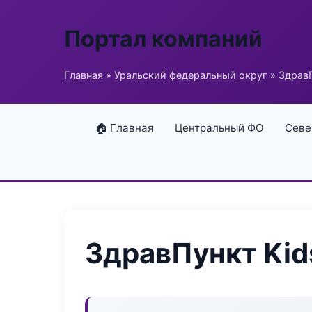
Портал компаний
Главная
»
Уральский федеральный округ
» ЗдравП
🏠 Главная
Центральный ФО
Севе
ЗдравПункт Kid