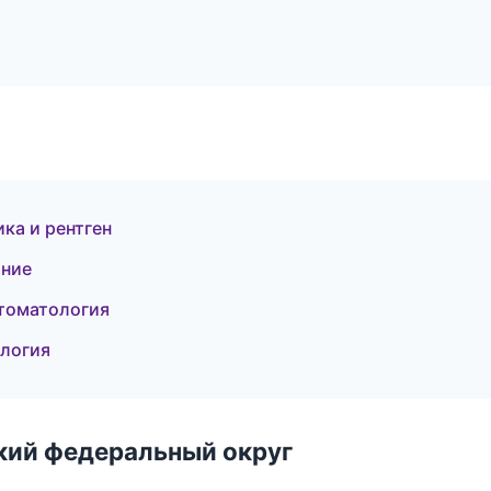
ка и рентген
ание
стоматология
ология
ский федеральный округ