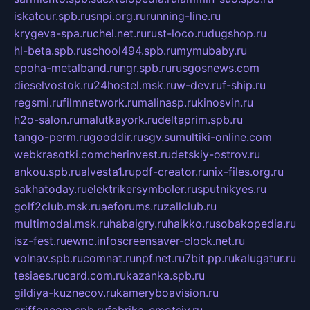
iskatour.spb.ru
snpi.org.ru
running-line.ru
krygeva-spa.ru
chel.net.ru
rust-loco.ru
dugshop.ru
hl-beta.spb.ru
school494.spb.ru
mymubaby.ru
epoha-metalband.ru
ngr.spb.ru
rusgosnews.com
dieselvostok.ru
24hostel.msk.ru
w-dev.ru
f-ship.ru
regsmi.ru
filmnetwork.ru
malinasp.ru
kinosvin.ru
h2o-salon.ru
malutkayork.ru
deltaprim.spb.ru
tango-perm.ru
gooddir.ru
sgv.su
multiki-online.com
webkrasotki.com
cherinvest.ru
detskiy-ostrov.ru
ankou.spb.ru
alvesta1.ru
pdf-creator.ru
nix-files.org.ru
sakhatoday.ru
elektrikersymboler.ru
sputnikyes.ru
golf2club.msk.ru
aeforums.ru
zallclub.ru
multimodal.msk.ru
habaigry.ru
haikko.ru
sobakopedia.ru
isz-fest.ru
ewnc.info
screensaver-clock.net.ru
volnav.spb.ru
comnat.ru
npf.net.ru
7bit.pp.ru
kalugatur.ru
tesiaes.ru
card.com.ru
kazanka.spb.ru
gildiya-kuznecov.ru
kameryboavision.ru