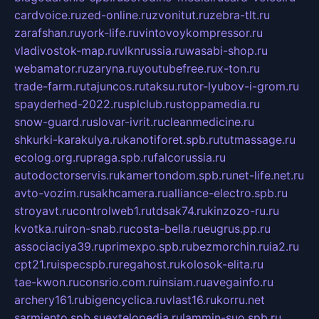
cardvoice.ru
zed-online.ru
zvonitut.ru
zebra-tlt.ru
zarafshan.ru
york-life.ru
vintovoykompressor.ru
vladivostok-map.ru
vlknrussia.ru
wasabi-shop.ru
webamator.ru
zaryna.ru
youtubefree.ru
x-ton.ru
trade-farm.ru
tajuncos.ru
taksu.ru
tor-lyubov-i-grom.ru
spayderhed-2022.ru
splclub.ru
stoppamedia.ru
snow-guard.ru
slovar-ivrit.ru
cleanmedicine.ru
shkurki-karakulya.ru
kanotiforet.spb.ru
tutmassage.ru
ecolog.org.ru
praga.spb.ru
falcorussia.ru
autodoctorservis.ru
kamertondom.spb.ru
net-life.net.ru
avto-vozim.ru
sakhcamera.ru
alliance-electro.spb.ru
stroyavt.ru
controlweb1.ru
tdsak74.ru
kinzozo-ru.ru
kvotka.ru
iron-snab.ru
costa-bella.ru
eugrus.pp.ru
associaciya39.ru
primexpo.spb.ru
bezmorchin.ru
ia2.ru
cpt21.ru
ispecspb.ru
regahost.ru
kolosok-elita.ru
tae-kwon.ru
consrio.com.ru
insiam.ru
avegainfo.ru
archery161.ru
bigencyclica.ru
vlast16.ru
korru.net
sarmiento.spb.su
extelopedia.ru
lammin-suo.spb.ru