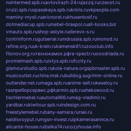
nsintermed.spb.ru
avtovirazh-24.ru
jazzq.ru
czecot.ru
cruizi.spb.ru
spasskaya.spb.ru
kniris.ru
vkpeople.com
maminy-mysli.ru
arionorel.ru
khuseniosif.ru
dotmediacup.spb.ru
mebel-tiraspol.ru
all-books.biz
vmauto.spb.ru
shop-astyle.ru
derevo-s.ru
contrinform.ru
gutserial.ru
mdrussia.spb.ru
monod.ru
refine.org.ru
uk-krein.ru
kamensk61.ru
zooclub.info
filonov.org.ru
технокамск.рф
ra-spectr.ru
ooodriada.ru
promelmash.spb.ru
ixtys.spb.ru
fccity.ru
glamourstudio.spb.ru
kola-nature.org
spbmaster.spb.ru
musicoutlet.ru
china.msk.ru
bulldog.su
grimm-online.ru
outlander.net.ru
maga.spb.ru
anime-sell.ru
keseloy.ru
газприборсервис.рф
karmin.spb.ru
shekswood.ru
tischlermebel.ru
automall66.ru
mag-vladimir.ru
yardbar.ru
kiwitour.spb.ru
indesign.com.ru
freestylemebel.ru
bany-samara.ru
rsei.ru
naidisvoyput.ru
mgsn-invest.ru
ipkamerasannce.ru
alicante-house.ru
ibelka74.ru
cozyhouse.info