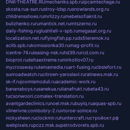
DNK-THEATRE.RU
mechaniks.spb.ru
ipcamtechage.ru
skosta.ru
a-sun.ru
stroy-ldsp.ru
snowlands.org.ru
childrensshoes.ru
mrlizzy.ru
mebelsofiakrd.ru
bulizhenko.ru
rumantick.net.ru
mtszerno.ru
daily-fishing.ru
glushiteli-v-spb.ru
megasat.org.ru
localization.net.ru
flyingfish.pp.ru
ds5teremok.ru
aclib.spb.ru
komissionka30.ru
mag-profit.ru
icentre-74.ru
leasing-nsk.ru
hd39.ru
rcd.com.ru
bioprot.ru
deltaextreme.ru
mirkotlov07.ru
mycrossway.ru
temamedia.ru
art-fusing.ru
cbslefort.ru
sunroadwatch.ru
citroen-yaroslavl.ru
ratnews.msk.ru
sk-if.ru
joomlamoduli.ru
academic-work.ru
bananaboys.ru
sanekua.ru
lianafrukt.ru
beta43.ru
tucsonwoori.com
alex-translation.ru
avantgardeclinics.ru
noel.msk.ru
buylq.ru
aquas-spb.ru
vilnerivne.com
bobry-2.ru
vtoroe-solnce.ru
nickysheen.ru
clockmir.ru
huntercraft.ru
стройокт.рф
webpixels.ru
pczz.msk.su
petrodvorets.spb.ru