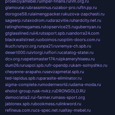
proekciyamebel.ru
imper-finans.ru
rim.org.ru
glamourai.ru
brassminus.ru
zabor-pro.ru
ftn.pp.ru
dorogoe58.ru
laimengpacker.ru
kuzova-zapchasti.ru
sageerp.ru
taxodrom.ru
dsrazvitie.ru
hardcity.net.ru
ratinghomegames.ru
topservice25.ru
gubernyan.ru
gtglasslined.ru
ii4.ru
tssport.spb.ru
andorra24.com
blackwallstreet.ru
oboimos.ru
optim-doors.com.ru
ikuch.ru
nycr.org.ru
npa21.ru
vremya-ch.spb.ru
desert000.ru
ivtorgi.ru
ifiori.ru
catalog-statei.ru
dcv.org.ru
spetsmaster174.ru
ipkameryhiseeu.ru
dum26.ru
ruspol.spb.ru
fr-opendp.ru
kam-solnyshko.ru
cheyenne-arapaho.ru
sevzapmetal.spb.ru
ted-lapidus.spb.ru
parasite-eliminator.ru
sigma-complete.ru
modernworld.ru
dama-moda.ru
eholot-group.ru
sk-nvkz.ru
DRONGOLD.RU
democratia2.ru
i-farmer.ru
mass-sport.org
jablonex.spb.ru
bookmess.ru
linkword.ru
refineua.com.ru
cs-spec.net.ru
altay-mebel.ru