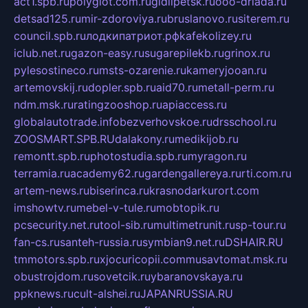
act1.spb.ru
polyglot.com.ru
gidlipetsk.ru
ooo-driada.ru
detsad125.ru
mir-zdoroviya.ru
bruslanovo.ru
siterem.ru
council.spb.ru
лодкипатриот.рф
kafekolizey.ru
iclub.net.ru
gazon-easy.ru
sugarepilekb.ru
grinox.ru
pylesostineco.ru
msts-ozarenie.ru
kameryjooan.ru
artemovskij.ru
dopler.spb.ru
aid70.ru
metall-perm.ru
ndm.msk.ru
ratingzooshop.ru
apiaccess.ru
globalautotrade.info
bezverhovskoe.ru
drsschool.ru
ZOOSMART.SPB.RU
dalakony.ru
medikijob.ru
remontt.spb.ru
photostudia.spb.ru
myragon.ru
terramia.ru
academy62.ru
gardengallereya.ru
rti.com.ru
artem-news.ru
biserinca.ru
krasnodarkurort.com
imshowtv.ru
mebel-v-tule.ru
mobtopik.ru
pcsecurity.net.ru
tool-sib.ru
multimetrunit.ru
sp-tour.ru
fan-cs.ru
santeh-russia.ru
symbian9.net.ru
DSHAIR.RU
tmmotors.spb.ru
xjocuricopii.com
musavtomat.msk.ru
obustrojdom.ru
sovetcik.ru
ybaranovskaya.ru
ppknews.ru
cult-alshei.ru
JAPANRUSSIA.RU