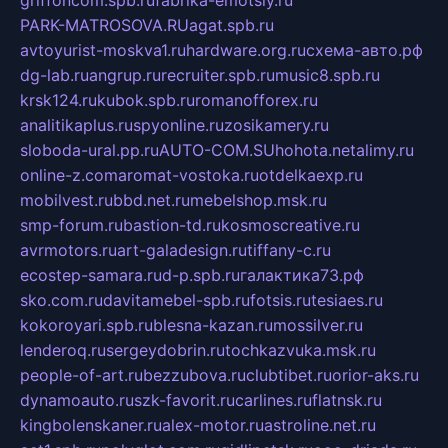
griffoncom.spb.ru
fabrika-emotsiy.ru
PARK-MATROSOVA.RU
agat.spb.ru
avtoyurist-moskva1.ru
hardware.org.ru
схема-авто.рф
dg-lab.ru
angrup.ru
recruiter.spb.ru
music8.spb.ru
krsk124.ru
kubok.spb.ru
romanofforex.ru
analitikaplus.ru
spyonline.ru
zosikamery.ru
sloboda-ural.pp.ru
AUTO-COM.SU
hohota.net
alimy.ru
online-z.com
aromat-vostoka.ru
otdelkaexp.ru
mobilvest.ru
bbd.net.ru
mebelshop.msk.ru
smp-forum.ru
bastion-td.ru
kosmoscreative.ru
avrmotors.ru
art-galadesign.ru
tiffany-c.ru
ecostep-samara.ru
d-p.spb.ru
галактика73.рф
sko.com.ru
davitamebel-spb.ru
fotsis.ru
tesiaes.ru
kokoroyari.spb.ru
blesna-kazan.ru
mossilver.ru
lenderoq.ru
sergeydobrin.ru
tochkazvuka.msk.ru
people-of-art.ru
bezzubova.ru
clubtibet.ru
orior-aks.ru
dynamoauto.ru
szk-favorit.ru
carlines.ru
flatnsk.ru
kingbolenskaner.ru
alex-motor.ru
astroline.net.ru