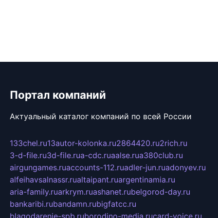
Портал компаний
Актуальный каталог компаний по всей России
133chel.ru
13autor-kolonka.ru
2864420.ru
2rich.ru
3-d-file.ru
3d-file.ru
a-cdc.ru
aalse.ru
a380club.ru
airgungames.ru
accounts-112.ru
adler-jun.ru
adonyev.ru
alfeihavsalnassr.ru
altaipant.ru
argentinamia.ru
aria-family.ru
arkrym.ru
ashanet.ru
belgorod-day.ru
bankaribi.ru
bandamn.ru
bigfatcc.ru
blagodarenie-spb.ru
borodino-media.ru
card-voice.ru