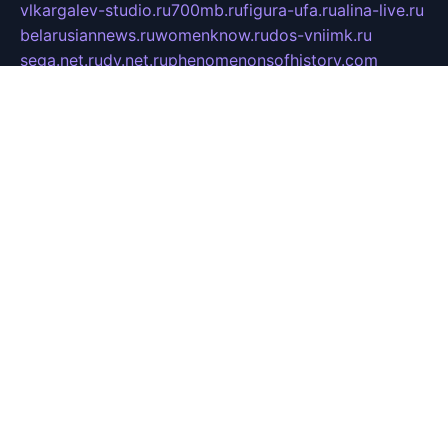
vlkargalev-studio.ru
700mb.ru
figura-ufa.ru
alina-live.ru
belarusiannews.ru
womenknow.ru
dos-vniimk.ru
sega.net.ru
dv.net.ru
phenomenonsofhistory.com
telesputnik.net.ru
wall.pp.ru
pylesosroidmi.ru
gtc-clan.ru
cligs.ru
bibikazap.ru
popova.org.ru
netwhistler.spb.ru
bellvil.ru
bonzon.ru
iss-vladik.ru
defiparis.net.ru
las-gryzas.ru
amku.ru
electednews.spb.ru
feather.org.ru
spar72.ru
tankiigri.ru
dominus.com.ru
ibtree.ru
sanykool.pp.ru
unixlib.org.ru
menatep.spb.ru
gartenterrassen.ru
printeka.ru
skvozilka.com.ru
parkovka-pub.ru
lovemobi.ru
art-ru.ru
emulatorz.com.ru
alucomp.com.ru
tatforum.com.ru
alternativa-profi.ru
dermakler.ru
artsurvey.ru
aredir.ru
khimspas.ru
centr-maxi.ru
2018r.ru
bort-stomer-defort.ru
professional2.ru
gibsons.ru
artselena.ru
art-pilot.ru
ingredient.spb.ru
npfpolimer.spb.ru
argentum.spb.ru
hom-edu.ru
af-num.ru
cashadvanceamericasev.org
trexp.spb.ru