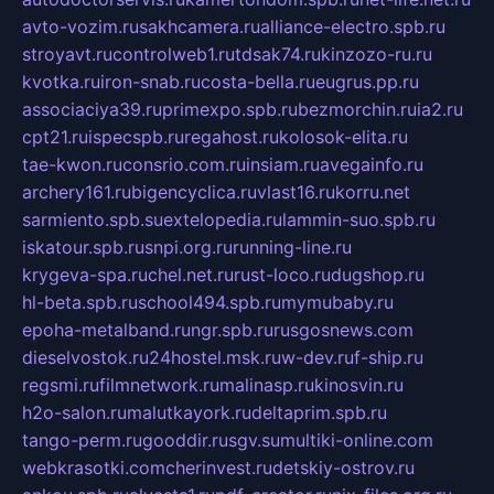
avto-vozim.ru
sakhcamera.ru
alliance-electro.spb.ru
stroyavt.ru
controlweb1.ru
tdsak74.ru
kinzozo-ru.ru
kvotka.ru
iron-snab.ru
costa-bella.ru
eugrus.pp.ru
associaciya39.ru
primexpo.spb.ru
bezmorchin.ru
ia2.ru
cpt21.ru
ispecspb.ru
regahost.ru
kolosok-elita.ru
tae-kwon.ru
consrio.com.ru
insiam.ru
avegainfo.ru
archery161.ru
bigencyclica.ru
vlast16.ru
korru.net
sarmiento.spb.su
extelopedia.ru
lammin-suo.spb.ru
iskatour.spb.ru
snpi.org.ru
running-line.ru
krygeva-spa.ru
chel.net.ru
rust-loco.ru
dugshop.ru
hl-beta.spb.ru
school494.spb.ru
mymubaby.ru
epoha-metalband.ru
ngr.spb.ru
rusgosnews.com
dieselvostok.ru
24hostel.msk.ru
w-dev.ru
f-ship.ru
regsmi.ru
filmnetwork.ru
malinasp.ru
kinosvin.ru
h2o-salon.ru
malutkayork.ru
deltaprim.spb.ru
tango-perm.ru
gooddir.ru
sgv.su
multiki-online.com
webkrasotki.com
cherinvest.ru
detskiy-ostrov.ru