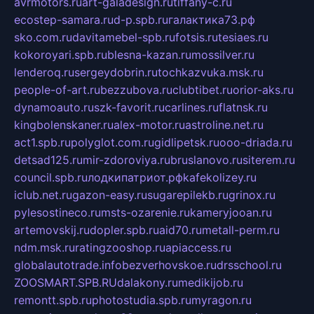
avrmotors.ru
art-galadesign.ru
tiffany-c.ru
ecostep-samara.ru
d-p.spb.ru
галактика73.рф
sko.com.ru
davitamebel-spb.ru
fotsis.ru
tesiaes.ru
kokoroyari.spb.ru
blesna-kazan.ru
mossilver.ru
lenderoq.ru
sergeydobrin.ru
tochkazvuka.msk.ru
people-of-art.ru
bezzubova.ru
clubtibet.ru
orior-aks.ru
dynamoauto.ru
szk-favorit.ru
carlines.ru
flatnsk.ru
kingbolenskaner.ru
alex-motor.ru
astroline.net.ru
act1.spb.ru
polyglot.com.ru
gidlipetsk.ru
ooo-driada.ru
detsad125.ru
mir-zdoroviya.ru
bruslanovo.ru
siterem.ru
council.spb.ru
лодкипатриот.рф
kafekolizey.ru
iclub.net.ru
gazon-easy.ru
sugarepilekb.ru
grinox.ru
pylesostineco.ru
msts-ozarenie.ru
kameryjooan.ru
artemovskij.ru
dopler.spb.ru
aid70.ru
metall-perm.ru
ndm.msk.ru
ratingzooshop.ru
apiaccess.ru
globalautotrade.info
bezverhovskoe.ru
drsschool.ru
ZOOSMART.SPB.RU
dalakony.ru
medikijob.ru
remontt.spb.ru
photostudia.spb.ru
myragon.ru