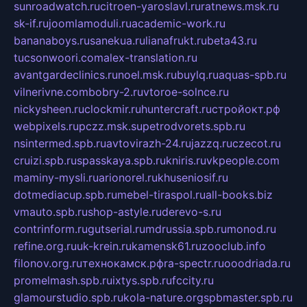
sunroadwatch.ru
citroen-yaroslavl.ru
ratnews.msk.ru
sk-if.ru
joomlamoduli.ru
academic-work.ru
bananaboys.ru
sanekua.ru
lianafrukt.ru
beta43.ru
tucsonwoori.com
alex-translation.ru
avantgardeclinics.ru
noel.msk.ru
buylq.ru
aquas-spb.ru
vilnerivne.com
bobry-2.ru
vtoroe-solnce.ru
nickysheen.ru
clockmir.ru
huntercraft.ru
стройокт.рф
webpixels.ru
pczz.msk.su
petrodvorets.spb.ru
nsintermed.spb.ru
avtovirazh-24.ru
jazzq.ru
czecot.ru
cruizi.spb.ru
spasskaya.spb.ru
kniris.ru
vkpeople.com
maminy-mysli.ru
arionorel.ru
khuseniosif.ru
dotmediacup.spb.ru
mebel-tiraspol.ru
all-books.biz
vmauto.spb.ru
shop-astyle.ru
derevo-s.ru
contrinform.ru
gutserial.ru
mdrussia.spb.ru
monod.ru
refine.org.ru
uk-krein.ru
kamensk61.ru
zooclub.info
filonov.org.ru
технокамск.рф
ra-spectr.ru
ooodriada.ru
promelmash.spb.ru
ixtys.spb.ru
fccity.ru
glamourstudio.spb.ru
kola-nature.org
spbmaster.spb.ru