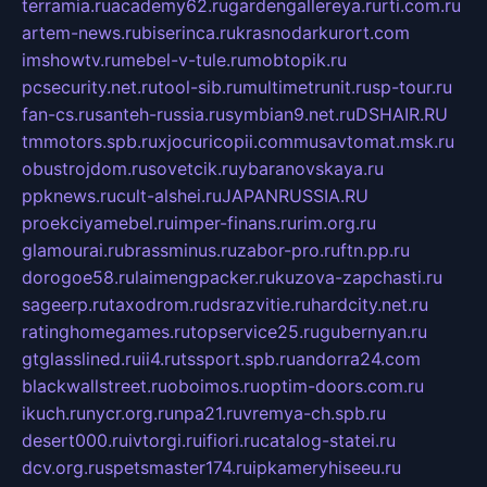
terramia.ru
academy62.ru
gardengallereya.ru
rti.com.ru
artem-news.ru
biserinca.ru
krasnodarkurort.com
imshowtv.ru
mebel-v-tule.ru
mobtopik.ru
pcsecurity.net.ru
tool-sib.ru
multimetrunit.ru
sp-tour.ru
fan-cs.ru
santeh-russia.ru
symbian9.net.ru
DSHAIR.RU
tmmotors.spb.ru
xjocuricopii.com
musavtomat.msk.ru
obustrojdom.ru
sovetcik.ru
ybaranovskaya.ru
ppknews.ru
cult-alshei.ru
JAPANRUSSIA.RU
proekciyamebel.ru
imper-finans.ru
rim.org.ru
glamourai.ru
brassminus.ru
zabor-pro.ru
ftn.pp.ru
dorogoe58.ru
laimengpacker.ru
kuzova-zapchasti.ru
sageerp.ru
taxodrom.ru
dsrazvitie.ru
hardcity.net.ru
ratinghomegames.ru
topservice25.ru
gubernyan.ru
gtglasslined.ru
ii4.ru
tssport.spb.ru
andorra24.com
blackwallstreet.ru
oboimos.ru
optim-doors.com.ru
ikuch.ru
nycr.org.ru
npa21.ru
vremya-ch.spb.ru
desert000.ru
ivtorgi.ru
ifiori.ru
catalog-statei.ru
dcv.org.ru
spetsmaster174.ru
ipkameryhiseeu.ru