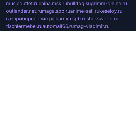
musicoutlet.ru
china.msk.ru
bulldog.su
grimm-online.ru
outlander.net.ru
maga.spb.ru
anime-sell.ru
keseloy.ru
газприборсервис.рф
karmin.spb.ru
shekswood.ru
tischlermebel.ru
automall66.ru
mag-vladimir.ru
yardbar.ru
kiwitour.spb.ru
indesign.com.ru
freestylemebel.ru
bany-samara.ru
rsei.ru
naidisvoyput.ru
mgsn-invest.ru
ipkamerasannce.ru
alicante-house.ru
ibelka74.ru
cozyhouse.info
vlkargalev-studio.ru
700mb.ru
figura-ufa.ru
alina-live.ru
belarusiannews.ru
womenknow.ru
dos-vniimk.ru
sega.net.ru
dv.net.ru
phenomenonsofhistory.com
telesputnik.net.ru
wall.pp.ru
pylesosroidmi.ru
gtc-clan.ru
cligs.ru
bibikazap.ru
popova.org.ru
netwhistler.spb.ru
bellvil.ru
bonzon.ru
iss-vladik.ru
defiparis.net.ru
las-gryzas.ru
amku.ru
electednews.spb.ru
feather.org.ru
spar72.ru
tankiigri.ru
dominus.com.ru
ibtree.ru
sanykool.pp.ru
unixlib.org.ru
menatep.spb.ru
gartenterrassen.ru
printeka.ru