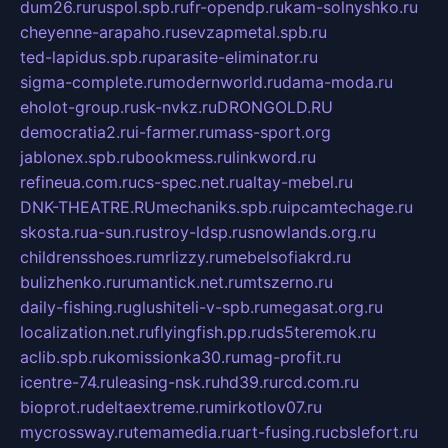
dum26.ru
ruspol.spb.ru
fr-opendp.ru
kam-solnyshko.ru
cheyenne-arapaho.ru
sevzapmetal.spb.ru
ted-lapidus.spb.ru
parasite-eliminator.ru
sigma-complete.ru
modernworld.ru
dama-moda.ru
eholot-group.ru
sk-nvkz.ru
DRONGOLD.RU
democratia2.ru
i-farmer.ru
mass-sport.org
jablonex.spb.ru
bookmess.ru
linkword.ru
refineua.com.ru
cs-spec.net.ru
altay-mebel.ru
DNK-THEATRE.RU
mechaniks.spb.ru
ipcamtechage.ru
skosta.ru
a-sun.ru
stroy-ldsp.ru
snowlands.org.ru
childrensshoes.ru
mrlizzy.ru
mebelsofiakrd.ru
bulizhenko.ru
rumantick.net.ru
mtszerno.ru
daily-fishing.ru
glushiteli-v-spb.ru
megasat.org.ru
localization.net.ru
flyingfish.pp.ru
ds5teremok.ru
aclib.spb.ru
komissionka30.ru
mag-profit.ru
icentre-74.ru
leasing-nsk.ru
hd39.ru
rcd.com.ru
bioprot.ru
deltaextreme.ru
mirkotlov07.ru
mycrossway.ru
temamedia.ru
art-fusing.ru
cbslefort.ru