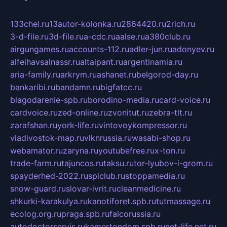
133chel.ru
13autor-kolonka.ru
2864420.ru
2rich.ru
3-d-file.ru
3d-file.ru
a-cdc.ru
aalse.ru
a380club.ru
airgungames.ru
accounts-112.ru
adler-jun.ru
adonyev.ru
alfeihavsalnassr.ru
altaipant.ru
argentinamia.ru
aria-family.ru
arkrym.ru
ashanet.ru
belgorod-day.ru
bankaribi.ru
bandamn.ru
bigfatcc.ru
blagodarenie-spb.ru
borodino-media.ru
card-voice.ru
cardvoice.ru
zed-online.ru
zvonitut.ru
zebra-tlt.ru
zarafshan.ru
york-life.ru
vintovoykompressor.ru
vladivostok-map.ru
vlknrussia.ru
wasabi-shop.ru
webamator.ru
zaryna.ru
youtubefree.ru
x-ton.ru
trade-farm.ru
tajuncos.ru
taksu.ru
tor-lyubov-i-grom.ru
spayderhed-2022.ru
splclub.ru
stoppamedia.ru
snow-guard.ru
slovar-ivrit.ru
cleanmedicine.ru
shkurki-karakulya.ru
kanotiforet.spb.ru
tutmassage.ru
ecolog.org.ru
praga.spb.ru
falcorussia.ru
autodoctorservis.ru
kamertondom.spb.ru
net-life.net.ru