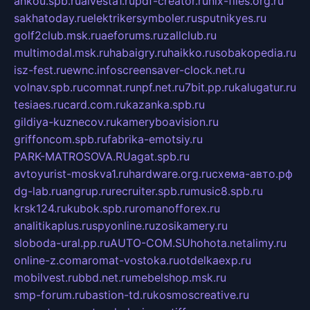
ankou.spb.ru
alvesta1.ru
pdf-creator.ru
nix-files.org.ru
sakhatoday.ru
elektrikersymboler.ru
sputnikyes.ru
golf2club.msk.ru
aeforums.ru
zallclub.ru
multimodal.msk.ru
habaigry.ru
haikko.ru
sobakopedia.ru
isz-fest.ru
ewnc.info
screensaver-clock.net.ru
volnav.spb.ru
comnat.ru
npf.net.ru
7bit.pp.ru
kalugatur.ru
tesiaes.ru
card.com.ru
kazanka.spb.ru
gildiya-kuznecov.ru
kameryboavision.ru
griffoncom.spb.ru
fabrika-emotsiy.ru
PARK-MATROSOVA.RU
agat.spb.ru
avtoyurist-moskva1.ru
hardware.org.ru
схема-авто.рф
dg-lab.ru
angrup.ru
recruiter.spb.ru
music8.spb.ru
krsk124.ru
kubok.spb.ru
romanofforex.ru
analitikaplus.ru
spyonline.ru
zosikamery.ru
sloboda-ural.pp.ru
AUTO-COM.SU
hohota.net
alimy.ru
online-z.com
aromat-vostoka.ru
otdelkaexp.ru
mobilvest.ru
bbd.net.ru
mebelshop.msk.ru
smp-forum.ru
bastion-td.ru
kosmoscreative.ru