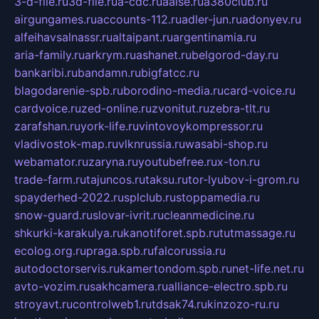
3-d-file.ru
3d-file.ru
a-cdc.ru
aalse.ru
a380club.ru
airgungames.ru
accounts-112.ru
adler-jun.ru
adonyev.ru
alfeihavsalnassr.ru
altaipant.ru
argentinamia.ru
aria-family.ru
arkrym.ru
ashanet.ru
belgorod-day.ru
bankaribi.ru
bandamn.ru
bigfatcc.ru
blagodarenie-spb.ru
borodino-media.ru
card-voice.ru
cardvoice.ru
zed-online.ru
zvonitut.ru
zebra-tlt.ru
zarafshan.ru
york-life.ru
vintovoykompressor.ru
vladivostok-map.ru
vlknrussia.ru
wasabi-shop.ru
webamator.ru
zaryna.ru
youtubefree.ru
x-ton.ru
trade-farm.ru
tajuncos.ru
taksu.ru
tor-lyubov-i-grom.ru
spayderhed-2022.ru
splclub.ru
stoppamedia.ru
snow-guard.ru
slovar-ivrit.ru
cleanmedicine.ru
shkurki-karakulya.ru
kanotiforet.spb.ru
tutmassage.ru
ecolog.org.ru
praga.spb.ru
falcorussia.ru
autodoctorservis.ru
kamertondom.spb.ru
net-life.net.ru
avto-vozim.ru
sakhcamera.ru
alliance-electro.spb.ru
stroyavt.ru
controlweb1.ru
tdsak74.ru
kinzozo-ru.ru