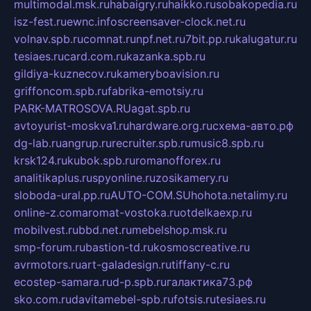
multimodal.msk.ru
habaigry.ru
haikko.ru
sobakopedia.ru
isz-fest.ru
ewnc.info
screensaver-clock.net.ru
volnav.spb.ru
comnat.ru
npf.net.ru
7bit.pp.ru
kalugatur.ru
tesiaes.ru
card.com.ru
kazanka.spb.ru
gildiya-kuznecov.ru
kameryboavision.ru
griffoncom.spb.ru
fabrika-emotsiy.ru
PARK-MATROSOVA.RU
agat.spb.ru
avtoyurist-moskva1.ru
hardware.org.ru
схема-авто.рф
dg-lab.ru
angrup.ru
recruiter.spb.ru
music8.spb.ru
krsk124.ru
kubok.spb.ru
romanofforex.ru
analitikaplus.ru
spyonline.ru
zosikamery.ru
sloboda-ural.pp.ru
AUTO-COM.SU
hohota.net
alimy.ru
online-z.com
aromat-vostoka.ru
otdelkaexp.ru
mobilvest.ru
bbd.net.ru
mebelshop.msk.ru
smp-forum.ru
bastion-td.ru
kosmoscreative.ru
avrmotors.ru
art-galadesign.ru
tiffany-c.ru
ecostep-samara.ru
d-p.spb.ru
галактика73.рф
sko.com.ru
davitamebel-spb.ru
fotsis.ru
tesiaes.ru