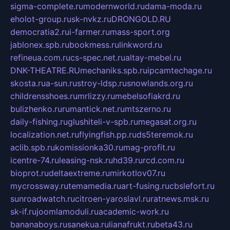
sigma-complete.ru
modernworld.ru
dama-moda.ru
eholot-group.ru
sk-nvkz.ru
DRONGOLD.RU
democratia2.ru
i-farmer.ru
mass-sport.org
jablonex.spb.ru
bookmess.ru
linkword.ru
refineua.com.ru
cs-spec.net.ru
altay-mebel.ru
DNK-THEATRE.RU
mechaniks.spb.ru
ipcamtechage.ru
skosta.ru
a-sun.ru
stroy-ldsp.ru
snowlands.org.ru
childrensshoes.ru
mrlizzy.ru
mebelsofiakrd.ru
bulizhenko.ru
rumantick.net.ru
mtszerno.ru
daily-fishing.ru
glushiteli-v-spb.ru
megasat.org.ru
localization.net.ru
flyingfish.pp.ru
ds5teremok.ru
aclib.spb.ru
komissionka30.ru
mag-profit.ru
icentre-74.ru
leasing-nsk.ru
hd39.ru
rcd.com.ru
bioprot.ru
deltaextreme.ru
mirkotlov07.ru
mycrossway.ru
temamedia.ru
art-fusing.ru
cbslefort.ru
sunroadwatch.ru
citroen-yaroslavl.ru
ratnews.msk.ru
sk-if.ru
joomlamoduli.ru
academic-work.ru
bananaboys.ru
sanekua.ru
lianafrukt.ru
beta43.ru