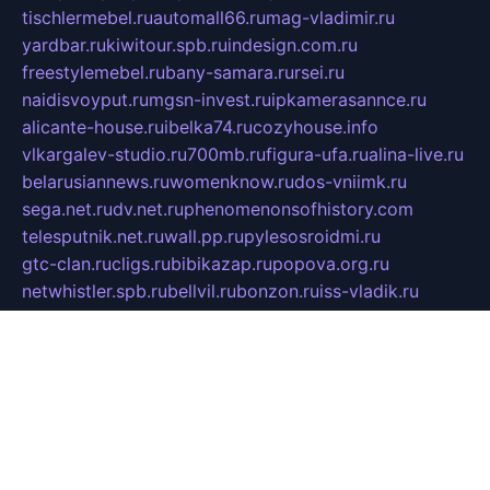
tischlermebel.ru
automall66.ru
mag-vladimir.ru
yardbar.ru
kiwitour.spb.ru
indesign.com.ru
freestylemebel.ru
bany-samara.ru
rsei.ru
naidisvoyput.ru
mgsn-invest.ru
ipkamerasannce.ru
alicante-house.ru
ibelka74.ru
cozyhouse.info
vlkargalev-studio.ru
700mb.ru
figura-ufa.ru
alina-live.ru
belarusiannews.ru
womenknow.ru
dos-vniimk.ru
sega.net.ru
dv.net.ru
phenomenonsofhistory.com
telesputnik.net.ru
wall.pp.ru
pylesosroidmi.ru
gtc-clan.ru
cligs.ru
bibikazap.ru
popova.org.ru
netwhistler.spb.ru
bellvil.ru
bonzon.ru
iss-vladik.ru
defiparis.net.ru
las-gryzas.ru
amku.ru
electednews.spb.ru
feather.org.ru
spar72.ru
tankiigri.ru
dominus.com.ru
ibtree.ru
sanykool.pp.ru
unixlib.org.ru
menatep.spb.ru
gartenterrassen.ru
printeka.ru
skvozilka.com.ru
parkovka-pub.ru
lovemobi.ru
art-ru.ru
emulatorz.com.ru
alucomp.com.ru
tatforum.com.ru
alternativa-profi.ru
dermakler.ru
artsurvey.ru
aredir.ru