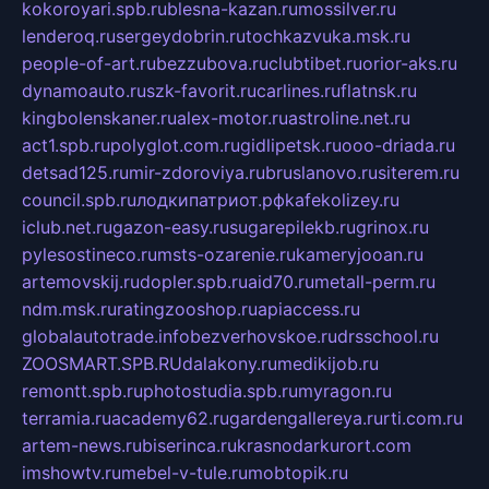
kokoroyari.spb.ru
blesna-kazan.ru
mossilver.ru
lenderoq.ru
sergeydobrin.ru
tochkazvuka.msk.ru
people-of-art.ru
bezzubova.ru
clubtibet.ru
orior-aks.ru
dynamoauto.ru
szk-favorit.ru
carlines.ru
flatnsk.ru
kingbolenskaner.ru
alex-motor.ru
astroline.net.ru
act1.spb.ru
polyglot.com.ru
gidlipetsk.ru
ooo-driada.ru
detsad125.ru
mir-zdoroviya.ru
bruslanovo.ru
siterem.ru
council.spb.ru
лодкипатриот.рф
kafekolizey.ru
iclub.net.ru
gazon-easy.ru
sugarepilekb.ru
grinox.ru
pylesostineco.ru
msts-ozarenie.ru
kameryjooan.ru
artemovskij.ru
dopler.spb.ru
aid70.ru
metall-perm.ru
ndm.msk.ru
ratingzooshop.ru
apiaccess.ru
globalautotrade.info
bezverhovskoe.ru
drsschool.ru
ZOOSMART.SPB.RU
dalakony.ru
medikijob.ru
remontt.spb.ru
photostudia.spb.ru
myragon.ru
terramia.ru
academy62.ru
gardengallereya.ru
rti.com.ru
artem-news.ru
biserinca.ru
krasnodarkurort.com
imshowtv.ru
mebel-v-tule.ru
mobtopik.ru