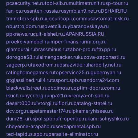
pcsecurity.net.ru
tool-sib.ru
multimetrunit.ru
sp-tour.ru
fan-cs.ru
santeh-russia.ru
symbian9.net.ru
DSHAIR.RU
tmmotors.spb.ru
xjocuricopii.com
musavtomat.msk.ru
obustrojdom.ru
sovetcik.ru
ybaranovskaya.ru
ppknews.ru
cult-alshei.ru
JAPANRUSSIA.RU
proekciyamebel.ru
imper-finans.ru
rim.org.ru
glamourai.ru
brassminus.ru
zabor-pro.ru
ftn.pp.ru
dorogoe58.ru
laimengpacker.ru
kuzova-zapchasti.ru
sageerp.ru
taxodrom.ru
dsrazvitie.ru
hardcity.net.ru
ratinghomegames.ru
topservice25.ru
gubernyan.ru
gtglasslined.ru
ii4.ru
tssport.spb.ru
andorra24.com
blackwallstreet.ru
oboimos.ru
optim-doors.com.ru
ikuch.ru
nycr.org.ru
npa21.ru
vremya-ch.spb.ru
desert000.ru
ivtorgi.ru
ifiori.ru
catalog-statei.ru
dcv.org.ru
spetsmaster174.ru
ipkameryhiseeu.ru
dum26.ru
ruspol.spb.ru
fr-opendp.ru
kam-solnyshko.ru
cheyenne-arapaho.ru
sevzapmetal.spb.ru
ted-lapidus.spb.ru
parasite-eliminator.ru