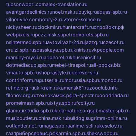
tucsonwoori.com
alex-translation.ru
avantgardeclinics.ru
noel.msk.ru
buylq.ru
aquas-spb.ru
vilnerivne.com
bobry-2.ru
vtoroe-solnce.ru
nickysheen.ru
clockmir.ru
huntercraft.ru
стройокт.рф
webpixels.ru
pczz.msk.su
petrodvorets.spb.ru
nsintermed.spb.ru
avtovirazh-24.ru
jazzq.ru
czecot.ru
cruizi.spb.ru
spasskaya.spb.ru
kniris.ru
vkpeople.com
maminy-mysli.ru
arionorel.ru
khuseniosif.ru
dotmediacup.spb.ru
mebel-tiraspol.ru
all-books.biz
vmauto.spb.ru
shop-astyle.ru
derevo-s.ru
contrinform.ru
gutserial.ru
mdrussia.spb.ru
monod.ru
refine.org.ru
uk-krein.ru
kamensk61.ru
zooclub.info
filonov.org.ru
технокамск.рф
ra-spectr.ru
ooodriada.ru
promelmash.spb.ru
ixtys.spb.ru
fccity.ru
glamourstudio.spb.ru
kola-nature.org
spbmaster.spb.ru
musicoutlet.ru
china.msk.ru
bulldog.su
grimm-online.ru
outlander.net.ru
maga.spb.ru
anime-sell.ru
keseloy.ru
газприборсервис.рф
karmin.spb.ru
shekswood.ru