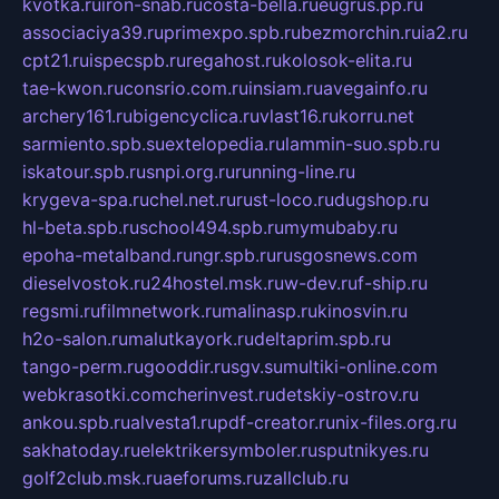
kvotka.ru
iron-snab.ru
costa-bella.ru
eugrus.pp.ru
associaciya39.ru
primexpo.spb.ru
bezmorchin.ru
ia2.ru
cpt21.ru
ispecspb.ru
regahost.ru
kolosok-elita.ru
tae-kwon.ru
consrio.com.ru
insiam.ru
avegainfo.ru
archery161.ru
bigencyclica.ru
vlast16.ru
korru.net
sarmiento.spb.su
extelopedia.ru
lammin-suo.spb.ru
iskatour.spb.ru
snpi.org.ru
running-line.ru
krygeva-spa.ru
chel.net.ru
rust-loco.ru
dugshop.ru
hl-beta.spb.ru
school494.spb.ru
mymubaby.ru
epoha-metalband.ru
ngr.spb.ru
rusgosnews.com
dieselvostok.ru
24hostel.msk.ru
w-dev.ru
f-ship.ru
regsmi.ru
filmnetwork.ru
malinasp.ru
kinosvin.ru
h2o-salon.ru
malutkayork.ru
deltaprim.spb.ru
tango-perm.ru
gooddir.ru
sgv.su
multiki-online.com
webkrasotki.com
cherinvest.ru
detskiy-ostrov.ru
ankou.spb.ru
alvesta1.ru
pdf-creator.ru
nix-files.org.ru
sakhatoday.ru
elektrikersymboler.ru
sputnikyes.ru
golf2club.msk.ru
aeforums.ru
zallclub.ru